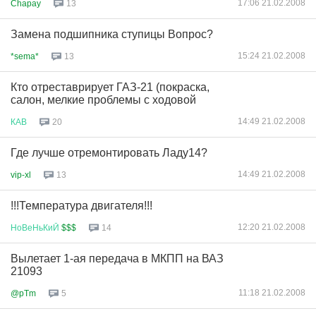
17:06 21.02.2008
Chapay
13
Замена подшипника ступицы Вопрос?
15:24 21.02.2008
*sema*
13
Кто отреставрирует ГАЗ-21 (покраска,
салон, мелкие проблемы с ходовой
14:49 21.02.2008
КАВ
20
Где лучше отремонтировать Ладу14?
14:49 21.02.2008
vip-xl
13
!!!Температура двигателя!!!
12:20 21.02.2008
НоВеНьКиЙ
$$$
14
Вылетает 1-ая передача в МКПП на ВАЗ
21093
11:18 21.02.2008
@pTm
5