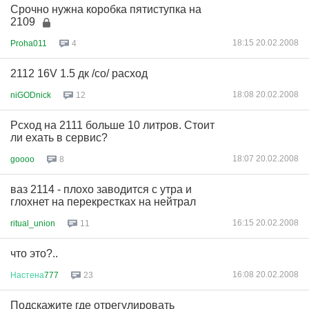
Срочно нужна коробка пятиступка на
2109
18:15 20.02.2008
Proha011
4
2112 16V 1.5 дк /со/ расход
18:08 20.02.2008
niGODnick
12
Рсход на 2111 больше 10 литров. Стоит
ли ехать в сервис?
18:07 20.02.2008
goooo
8
ваз 2114 - плохо заводится с утра и
глохнет на перекрестках на нейтрал
16:15 20.02.2008
ritual_union
11
что это?..
16:08 20.02.2008
Настена
777
23
Подскажите где отрегулировать