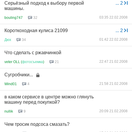
Серьёзный подход к выбору первой
...
2
машины.
03:35 22.02.2008
bouling747
32
Короткоходная кулиса 21099
...
2
01:42 22.02.2008
Дюх
34
Что сделать с ржавчинкой
22:47 21.02.2008
veter OLL (
фотосъемка
)
21
Сугробчики...
21:58 21.02.2008
Wind01
4
в каком сервисе в центре можно глянуть
машину перед покупкой?
20:09 21.02.2008
nullik
9
Чем тросик подсоса смазать?