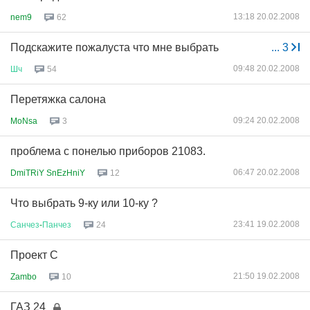
13:18 20.02.2008
nem9
62
Подскажите пожалуста что мне выбрать
...
3
09:48 20.02.2008
Шч
54
Перетяжка салона
09:24 20.02.2008
MoNsa
3
проблема с понелью приборов 21083.
06:47 20.02.2008
DmiTRiY SnEzHniY
12
Что выбрать 9-ку или 10-ку ?
23:41 19.02.2008
Санчез
-
Панчез
24
Проект С
21:50 19.02.2008
Zambo
10
ГАЗ 24