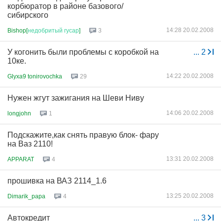
корбюратор в районе базового/
сибирского
14:28 20.02.2008
Bishop[
недобритый
гусар
]
3
У когонить были проблемы с коробкой на
...
2
10ке.
14:22 20.02.2008
Glyxa9 tonirovochka
29
Нужен жгут зажигания на Шеви Ниву
14:06 20.02.2008
longjohn
1
Подскажите,как снять правую блок- фару
на Ваз 2110!
13:31 20.02.2008
APPARAT
4
прошивка на ВАЗ 2114_1.6
13:25 20.02.2008
Dimarik_papa
4
Автокредит
...
3