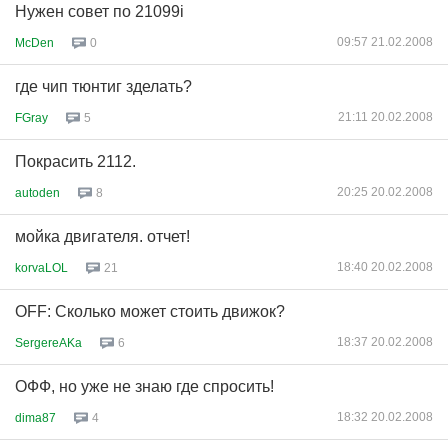
Нужен совет по 21099i
09:57 21.02.2008
McDen
0
где чип тюнтиг зделать?
21:11 20.02.2008
FGray
5
Покрасить 2112.
20:25 20.02.2008
autoden
8
мойка двигателя. отчет!
18:40 20.02.2008
korvaLOL
21
OFF: Сколько может стоить движок?
18:37 20.02.2008
SergereAKa
6
ОФФ, но уже не знаю где спросить!
18:32 20.02.2008
dima87
4