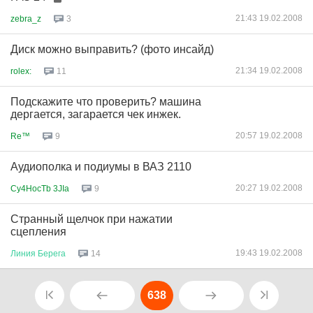
21:43 19.02.2008
zebra_z
3
Диск можно выправить? (фото инсайд)
21:34 19.02.2008
rolex:
11
Подскажите что проверить? машина
дергается, загарается чек инжек.
20:57 19.02.2008
Re™
9
Аудиополка и подиумы в ВАЗ 2110
20:27 19.02.2008
Cy4HocTb 3JIa
9
Странный щелчок при нажатии
сцепления
19:43 19.02.2008
Линия
Берега
14
638