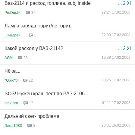
Ваз-2114 и расход топлива, subj inside
...
2
22:24 17.02.2008
ProDuctik
39
Лампа заряда: горит/не горит...
22:00 17.02.2008
_:
Андрей
:_
6
Какой расход у ВАЗ-2114?
...
2
13:38 17.02.2008
AGM
28
Чё за...
08:25 17.02.2008
*Qbik*©
22
SOS! Нужен краш-тест по ВАЗ 2106...
01:11 17.02.2008
inok-pro
17
Дальний свет- проблема
23:31 16.02.2008
Дима
1983
5