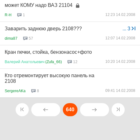
может КОМУ надо ВАЗ 21104
12:23 14.02.2008
R-H
1
Заварить заднюю дверь 2108???
...
3
12:07 14.02.2008
dima87
57
Кран печки, стойка, бензонасос+фото
10:20 14.02.2008
Валерий
Анатольевич
(Zufa_66)
12
Кто отремонтирует высокую панель на
2108
09:41 14.02.2008
SergereAKa
8
640