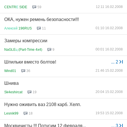
12:11 16.02.2008
CENTR
Е
SIDE
59
ОКА, нужен ремень безопасности!!!
01:10 16.02.2008
Алексей
196RUS
11
Замеры компрессии
00:01 16.02.2008
NaGLE
ц
(Part-Time 4x4)
9
Шпильки вместо болтов!
...
2
21:46 15.02.2008
Wind01
36
Шнива
20:04 15.02.2008
Sk4eshircat
19
Нужно оживить ваз 2108 карб. Хелп.
19:53 15.02.2008
Lesnik99
18
Москвичисты !!! Потусим 12 февраля...
...
3