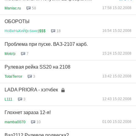
17:58 15.02.2008
Maniac.ru
58
ОБОРОТЫ
16:54 15.02.2008
НоВеНьКиЙ
(
в
бане
)$$$
18
Проблема при пуске. ВАЗ-2107 карб.
15:24 15.02.2008
Moto'p
7
Рулевая рейка SS20 на 2108
13:42 15.02.2008
TotalTerror
3
LADA PRIORA - хэтчбек
12:43 15.02.2008
L111
3
Глохнет зараза 12-я!
01:00 15.02.2008
mamba0070
10
Ваз2112.Рулевое,подвеска?