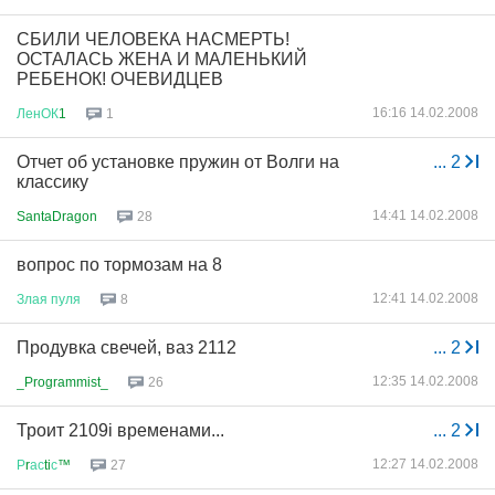
СБИЛИ ЧЕЛОВЕКА НАСМЕРТЬ!
ОСТАЛАСЬ ЖЕНА И МАЛЕНЬКИЙ
РЕБЕНОК! ОЧЕВИДЦЕВ
16:16 14.02.2008
ЛенОК
1
1
Отчет об установке пружин от Волги на
...
2
классику
14:41 14.02.2008
SantaDragon
28
вопрос по тормозам на 8
12:41 14.02.2008
Злая
пуля
8
Продувка свечей, ваз 2112
...
2
12:35 14.02.2008
_Programmist_
26
Троит 2109i временами...
...
2
12:27 14.02.2008
Р
r
ас
ti
с
™
27