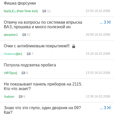
Фишка форсунки
22:50 16.02.2008
NaGLE
ц
(Part-Time 4x4)
12
Отвечу на вопросы по системам впрыска
...
3
ВАЗ, прошива и много полезной ин
20:09 16.02.2008
abrashin1
57
Очки с антибликовым покрытием!!!
15:18 16.02.2008
Новичок
@e1
7
Потухла подсветка пробега
13:55 16.02.2008
VIRT[yoz]
9
Не показывает панель приборов на 2115.
Кто что знает?
12:38 16.02.2008
Yudson
8
Знаю что это глупо, один дворник на 09?
...
3
Как?