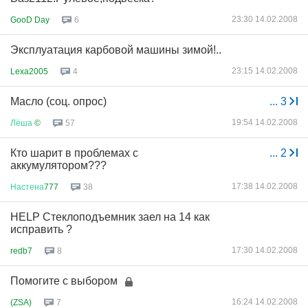
23:30 14.02.2008
GooD Day
6
Эксплуатация карбовой машины зимой!..
23:15 14.02.2008
Lexa2005
4
Масло (соц. опрос)
...
3
19:54 14.02.2008
Лёша
©
57
Кто шарит в проблемах с
...
2
аккумулятором???
17:38 14.02.2008
Настена
777
38
HELP Стеклоподъемник заел на 14 как
исправить ?
17:30 14.02.2008
redb7
8
Помогите с выбором
16:24 14.02.2008
(ZSA)
7