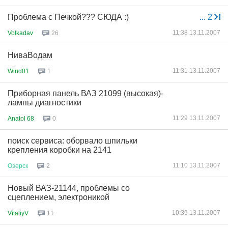
Проблема с Печкой??? СЮДА :)
...
2
11:38 13.11.2007
Volkadav
26
НиваВодам
11:31 13.11.2007
Wind01
1
Приборная панель ВАЗ 21099 (высокая)-
лампы диагностики
11:29 13.11.2007
Anatol 68
0
поиск сервиса: оборвало шпильки
крепления коробки на 2141
11:10 13.11.2007
Озерск
2
Новый ВАЗ-21144, проблемы со
сцеплением, электроникой
10:39 13.11.2007
VitaliyV
11