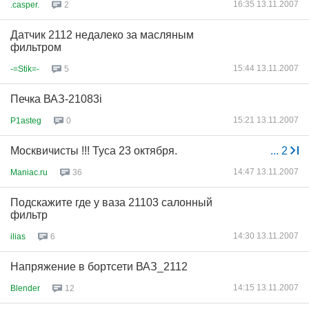
16:35 13.11.2007
.casper.
2
Датчик 2112 недалеко за масляным
фильтром
15:44 13.11.2007
-=Stik=-
5
Печка ВАЗ-21083i
15:21 13.11.2007
P1asteg
0
Москвичисты !!! Туса 23 октября.
...
2
14:47 13.11.2007
Maniac.ru
36
Подскажите где у ваза 21103 салонный
фильтр
14:30 13.11.2007
ilias
6
Напряжение в бортсети ВАЗ_2112
14:15 13.11.2007
Blender
12