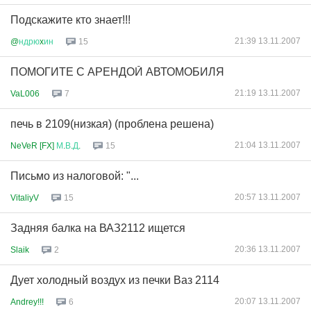
Подскажите кто знает!!!
21:39 13.11.2007
@
ндрю
x
ин
15
ПОМОГИТЕ С АРЕНДОЙ АВТОМОБИЛЯ
21:19 13.11.2007
VaL006
7
печь в 2109(низкая) (проблена решена)
21:04 13.11.2007
NeVeR [FX]
М
.
В
.
Д
.
15
Письмо из налоговой: "...
20:57 13.11.2007
VitaliyV
15
Задняя балка на ВАЗ2112 ищется
20:36 13.11.2007
Slaik
2
Дует холодный воздух из печки Ваз 2114
20:07 13.11.2007
Andrey!!!
6