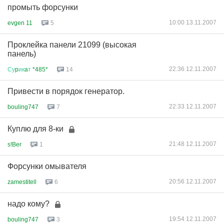
промыть форсунки
10:00 13.11.2007
evgen 11
5
Проклейка панели 21099 (высокая
панель)
22:36 12.11.2007
Су
p
ик
a
т
*485*
14
Привести в порядок генератор.
22:33 12.11.2007
bouling747
7
Куплю для 8-ки
21:48 12.11.2007
s!Ber
1
Форсунки омывателя
20:56 12.11.2007
zamestitell
6
надо кому?
19:54 12.11.2007
bouling747
3