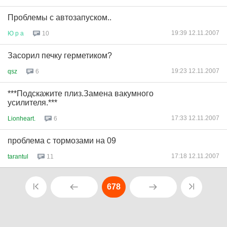
Проблемы с автозапуском..
19:39 12.11.2007
Ю
р
а
10
Засорил печку герметиком?
19:23 12.11.2007
qsz
6
***Подскажите плиз.Замена вакумного
усилителя.***
17:33 12.11.2007
Lionheart.
6
проблема с тормозами на 09
17:18 12.11.2007
tarantul
11
678