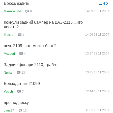
Боюсь ездить
...
4
14:09 13.11.2007
Marusya_84
88
Кокнули задний бампер на ВАЗ-2115....что
делать?
14:06 13.11.2007
Electra
1
печь 2109 - что может быть?
13:37 13.11.2007
McLaud
4
Задние фонари 2110, трабл.
13:35 13.11.2007
Nmlss
13
Бензодатчик 21099
12:44 13.11.2007
Vasich
7
про подвеску
11:55 13.11.2007
dima87
12