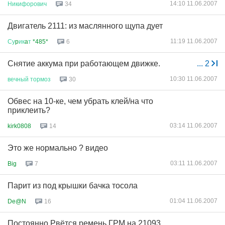
14:10 11.06.2007
Никифорович
34
Двигатель 2111: из маслянного щупа дует
11:19 11.06.2007
Су
p
ик
a
т
*485*
6
Снятие аккума при работающем движке.
...
2
10:30 11.06.2007
вечный
тормоз
30
Обвес на 10-ке, чем убрать клей/на что
приклеить?
03:14 11.06.2007
kirk0808
14
Это же нормально ? видео
03:11 11.06.2007
Big
7
Парит из под крышки бачка тосола
01:04 11.06.2007
De@N
16
Постоянно Рвётся ремень ГРМ на 21093