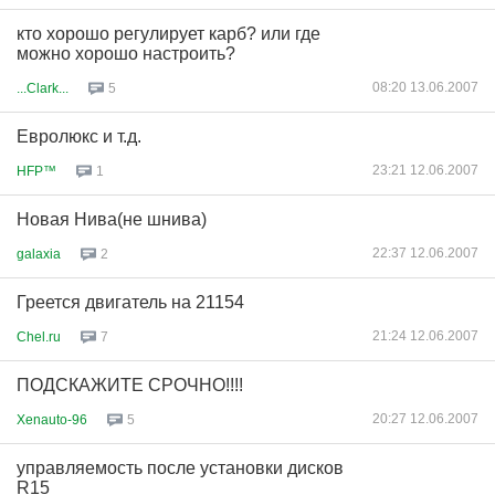
кто хорошо регулирует карб? или где
можно хорошо настроить?
08:20 13.06.2007
...Clark...
5
Евролюкс и т.д.
23:21 12.06.2007
HFP™
1
Новая Нива(не шнива)
22:37 12.06.2007
galaxia
2
Греется двигатель на 21154
21:24 12.06.2007
Chel.ru
7
ПОДСКАЖИТЕ СРОЧНО!!!!
20:27 12.06.2007
Xenauto-96
5
управляемость после установки дисков
R15