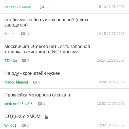
15:13 12.06.2007
Отважный
Малыш
17
что бы могло быть и как опасно? (плохо
заводится)
14:15 12.06.2007
Shnur_
10
Москвичисты! У кого нить есть запасная
катушка зажигания от БСЗ восьме
14:14 12.06.2007
RDimka
8
На оду - кронштейн нужен
13:20 12.06.2007
Mango Manool
1
Проклейка моторного отсека :)
12:52 12.06.2007
fabik =)
с
085
см
/96
3
!ОТДЫХ с УМОМ!
12:32 12.06.2007
Wind01
5