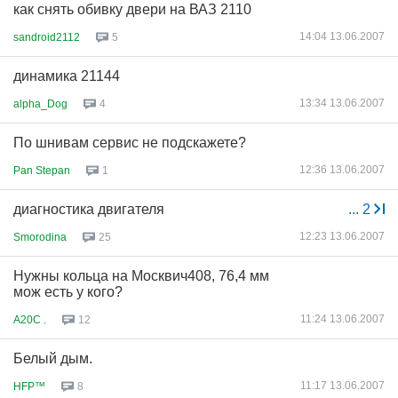
как снять обивку двери на ВАЗ 2110
14:04 13.06.2007
sandroid2112
5
динамика 21144
13:34 13.06.2007
alpha_Dog
4
По шнивам сервис не подскажете?
12:36 13.06.2007
Pan Stepan
1
диагностика двигателя
...
2
12:23 13.06.2007
Smorodina
25
Нужны кольца на Москвич408, 76,4 мм
мож есть у кого?
11:24 13.06.2007
A20C .
12
Белый дым.
11:17 13.06.2007
HFP™
8