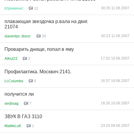
00:35 11.06.2007
Юриккинис
12
плавающая звездочка р.вала на двиг.
21074
00:23 11.06.2007
slaventys :disco:
20
Проварить днище, попал в яму
17:52 10.06.2007
AlKul23
2
Профилактика. Москвич 2141.
16:37 10.06.2007
Lt.Columbo
5
получится ли
16:26 10.06.2007
serjbsag
7
ЗВУК В ГАЗ 3110
23:24 09.06.2007
MaMeLuK
1