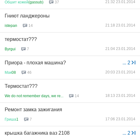
21:32 23.01.2014
Обшит
кожей
(gassub)
37
Гниют ланджероны
21:18 23.01.2014
istepan
14
термостат???
21:04 23.01.2014
Byrgui
7
Приора - плохая машина?
...
2
20:03 23.01.2014
Мак
08
46
Термостат???
18:13 23.01.2014
We do not remember days, we re...
14
Ремонт замка зажигания
17:06 23.01.2014
Гриша
1
7
крышка багажника ваз 2108
...
2