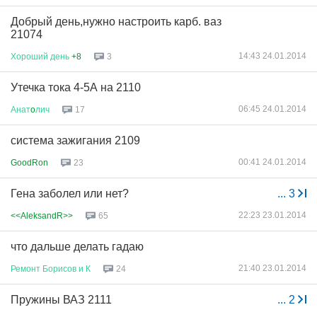
Добрый день,нужно настроить карб. ваз
21074
14:43 24.01.2014
Хороший
день
+8
3
Утечка тока 4-5А на 2110
06:45 24.01.2014
Анат
o
лич
17
система зажигания 2109
00:41 24.01.2014
GoodRon
23
Гена заболел или нет?
...
3
22:23 23.01.2014
<<AleksandR>>
65
что дальше делать гадаю
21:40 23.01.2014
Ремонт
Борисов
и
К
24
Пружины ВАЗ 2111
...
2