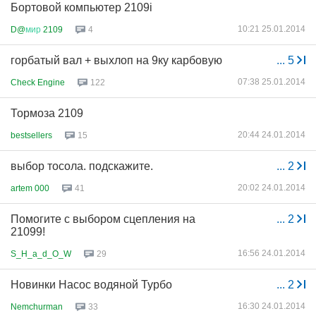
Бортовой компьютер 2109i
10:21 25.01.2014
D@
мир
2109
4
горбатый вал + выхлоп на 9ку карбовую
...
5
07:38 25.01.2014
Check Engine
122
Тормоза 2109
20:44 24.01.2014
bestsellers
15
выбор тосола. подскажите.
...
2
20:02 24.01.2014
artem 000
41
Помогите с выбором сцепления на
...
2
21099!
16:56 24.01.2014
S_H_a_d_O_W
29
Новинки Насос водяной Турбо
...
2
16:30 24.01.2014
Nemchurman
33