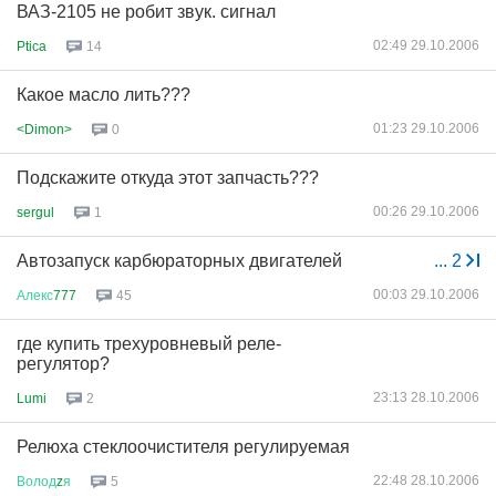
ВАЗ-2105 не робит звук. сигнал
02:49 29.10.2006
Ptica
14
Какое масло лить???
01:23 29.10.2006
<Dimon>
0
Подскажите откуда этот запчасть???
00:26 29.10.2006
sergul
1
Автозапуск карбюраторных двигателей
...
2
00:03 29.10.2006
Алекс
777
45
где купить трехуровневый реле-
регулятор?
23:13 28.10.2006
Lumi
2
Релюха стеклоочистителя регулируемая
22:48 28.10.2006
Волод
z
я
5