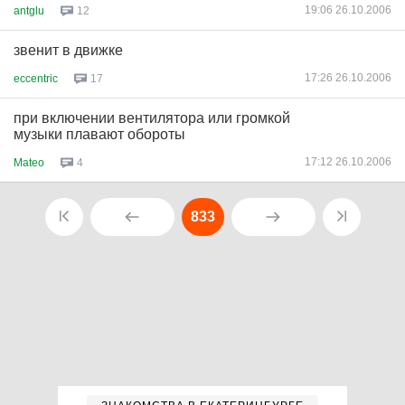
19:06 26.10.2006
antglu
12
звенит в движке
17:26 26.10.2006
eccentric
17
при включении вентилятора или громкой
музыки плавают обороты
17:12 26.10.2006
Mateo
4
833