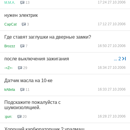
17:24 27.10.2006
М
.
М
.
А
.
13
нужен электрик
17:12 27.10.2006
CapCat
3
Где ставят заглушки на дверные замки?
16:50 27.10.2006
Brozzz
7
после выключения зажигания
...
2
16:34 27.10.2006
-=Z=-
29
Датчик масла на 10-ке
16:33 27.10.2006
kAtleta
11
Подскажите пожалуйста с
шумоизоляцией.
16:28 27.10.2006
:gun:
20
Хороший карбюраторщик ? уралмаш