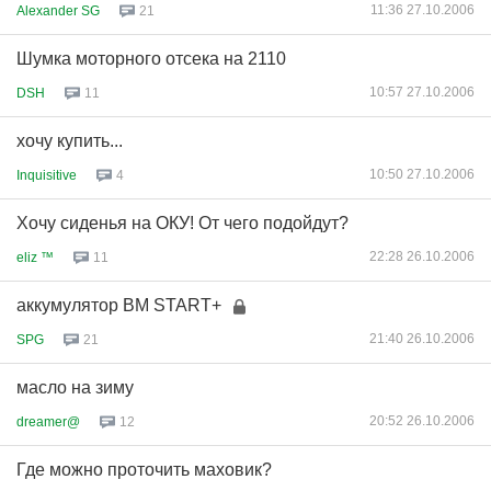
11:36 27.10.2006
Alexander SG
21
Шумка моторного отсека на 2110
10:57 27.10.2006
DSH
11
хочу купить...
10:50 27.10.2006
Inquisitive
4
Хочу сиденья на ОКУ! От чего подойдут?
22:28 26.10.2006
eliz ™
11
аккумулятор BM START+
21:40 26.10.2006
SPG
21
масло на зиму
20:52 26.10.2006
dreamer@
12
Где можно проточить маховик?