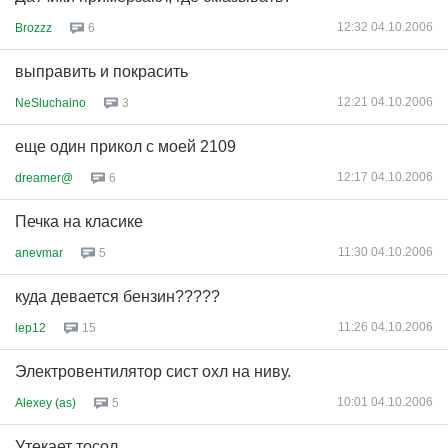
12:32 04.10.2006
Brozzz
6
выправить и покрасить
12:21 04.10.2006
NeSluchaino
3
еще один прикол с моей 2109
12:17 04.10.2006
dreamer@
6
Печка на класике
11:30 04.10.2006
anevmar
5
куда девается бензин?????
11:26 04.10.2006
lep12
15
Электровентилятор сист охл на ниву.
10:01 04.10.2006
Alexey (as)
5
Утекает тосол