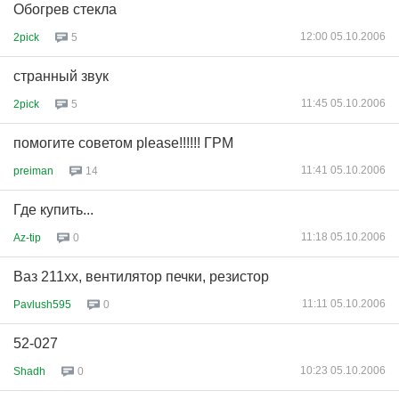
Обогрев стекла
12:00 05.10.2006
2pick
5
странный звук
11:45 05.10.2006
2pick
5
помогите советом please!!!!!! ГРМ
11:41 05.10.2006
preiman
14
Где купить...
11:18 05.10.2006
Az-tip
0
Ваз 211xx, вентилятор печки, резистор
11:11 05.10.2006
Pavlush595
0
52-027
10:23 05.10.2006
Shadh
0