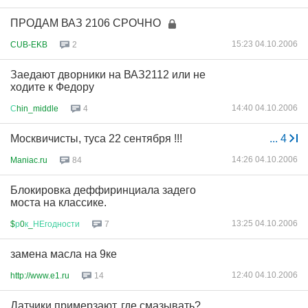
ПРОДАМ ВАЗ 2106 СРОЧНО
15:23 04.10.2006
CUB-EKB
2
Заедают дворники на ВАЗ2112 или не
ходите к Федору
14:40 04.10.2006
С
hin_middle
4
Москвичисты, туса 22 сентября !!!
...
4
14:26 04.10.2006
Maniac.ru
84
Блокировка деффиринциала задего
моста на классике.
13:25 04.10.2006
$
р
0
к
_
НЕгодности
7
замена масла на 9ке
12:40 04.10.2006
http://www.e1.ru
14
Датчики примерзают, где смазывать?