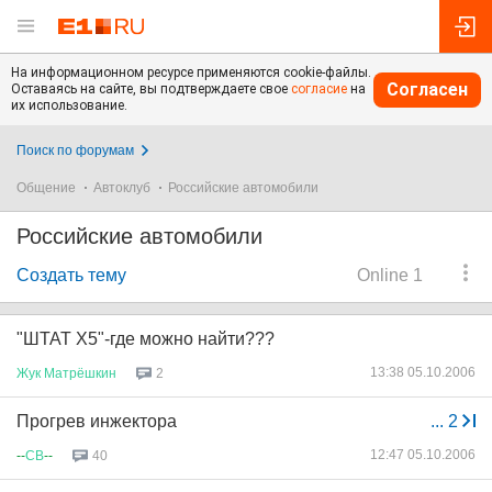
На информационном ресурсе применяются cookie-файлы.
Согласен
Оставаясь на сайте, вы подтверждаете свое
согласие
на
их использование.
Поиск по форумам
Общение
Автоклуб
Российские автомобили
Российские автомобили
Создать тему
Online 1
"ШТАТ X5"-где можно найти???
13:38 05.10.2006
Жук
Матрёшкин
2
Прогрев инжектора
...
2
12:47 05.10.2006
--
СВ
--
40