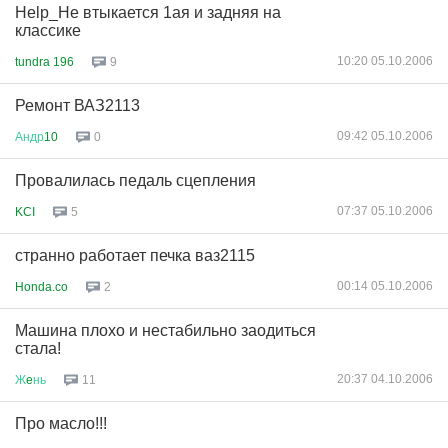
Help_Не втыкается 1ая и задняя на
классике
10:20 05.10.2006
tundra 196
9
Ремонт ВАЗ2113
09:42 05.10.2006
Андр
10
0
Провалилась педаль сцепления
07:37 05.10.2006
KCI
5
странно работает печка ваз2115
00:14 05.10.2006
Honda.co
2
Машина плохо и нестабильно заодиться
стала!
20:37 04.10.2006
Ж
e
нь
11
Про масло!!!