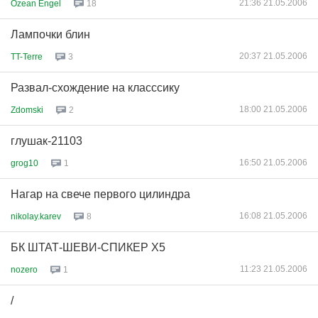
21:36 21.05.2006
Ozean Engel
18
Лампочки блин
20:37 21.05.2006
TT-Terre
3
Развал-схождение на класссику
18:00 21.05.2006
Zdomski
2
глушак-21103
16:50 21.05.2006
grog10
1
Нагар на свече первого цилиндра
16:08 21.05.2006
nikolay.karev
8
БК ШТАТ-ШЕВИ-СПИКЕР Х5
11:23 21.05.2006
nozero
1
/