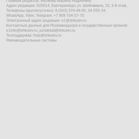
Главный редактор: Малкова Марина Андреевна
Адрес редакции: 620014, Екатеринбург, ул. Шейнкмана, 10, 3-й этаж,
Телефоны (круглосуточно): 8 (343) 379-49-95, 34-555-34,
WhatsApp, Viber, Telegram: +7 909 704-57-70
Электронный адрес редакции:
e1@shkulev.ru
Контактные данные для Роскомнадзора и государственных органов:
e1info@shkulev.ru
,
juristekat@shkulev.ru
Техподдержка:
help@shkulev.ru
Рекомендательные системы