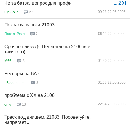
Че за батва, вопрос для профи
...
2
09:38 22.05.2006
Cy66oTa
27
Покраска капота 21093
09:11 22.05.2006
Павел
_
Воля
2
Срочно плиззз (СЦепление на 2106 все
таки того)
01:40 22.05.2006
M55I
8
Рессоры на ВАЗ
01:38 22.05.2006
=Bootlegger=
3
проблема с ХХ на 2108
22:34 21.05.2006
dmq
13
Треск под днищем. 21083. Посоветуйте,
напрягает...