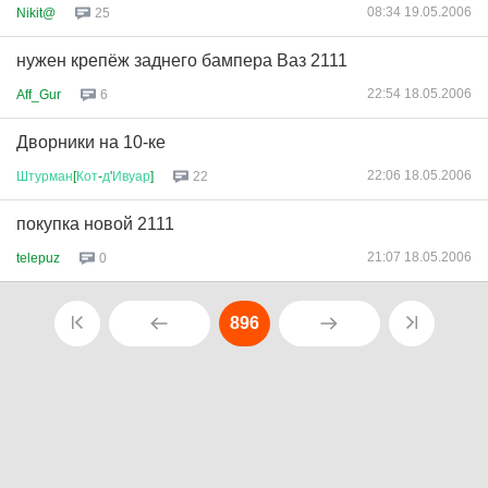
08:34 19.05.2006
Nikit@
25
нужен крепёж заднего бампера Ваз 2111
22:54 18.05.2006
Aff_Gur
6
Дворники на 10-ке
22:06 18.05.2006
Штурман
[
Кот
-
д
'
Ивуар
]
22
покупка новой 2111
21:07 18.05.2006
telepuz
0
896