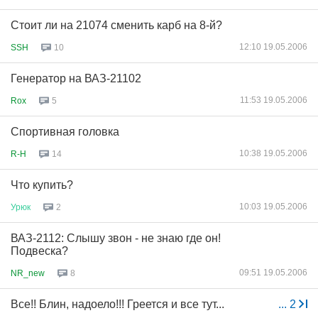
Стоит ли на 21074 сменить карб на 8-й?
12:10 19.05.2006
SSH
10
Генератор на ВАЗ-21102
11:53 19.05.2006
Rox
5
Спортивная головка
10:38 19.05.2006
R-H
14
Что купить?
10:03 19.05.2006
Урюк
2
ВАЗ-2112: Слышу звон - не знаю где он!
Подвеска?
09:51 19.05.2006
NR_new
8
Все!! Блин, надоело!!! Греется и все тут...
...
2