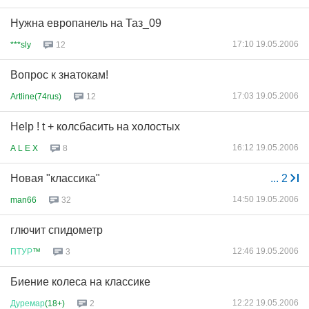
Нужна европанель на Таз_09
17:10 19.05.2006
***sly
12
Вопрос к знатокам!
17:03 19.05.2006
Artline(74rus)
12
Help ! t + колсбасить на холостых
16:12 19.05.2006
A L E X
8
Новая "классика"
...
2
14:50 19.05.2006
man66
32
глючит спидометр
12:46 19.05.2006
ПТУР
™
3
Биение колеса на классике
12:22 19.05.2006
Дуремар
(18+)
2