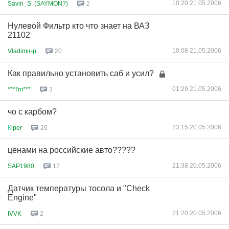
10:20 21.05.2006
Savin_S. (SAYMON?)
2
Нулевой Фильтр кто что знает на ВАЗ
21102
10:08 21.05.2006
Vladimir-p
20
Как правильно установить саб и усил?
01:29 21.05.2006
***I'm***
3
чо с карбом?
23:15 20.05.2006
К
iper
20
ценами на российские авто?????
21:38 20.05.2006
SAP1980
12
Датчик температуры тосола и "Check
Engine"
21:20 20.05.2006
IVVK
2