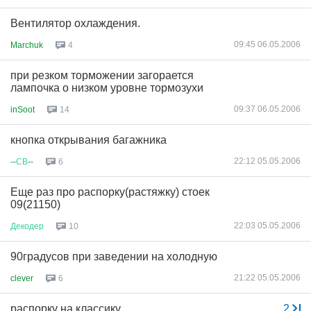
Вентилятор охлаждения.
09:45 06.05.2006
Marchuk
4
при резком торможении загорается
лампочка о низком уровне тормозухи
09:37 06.05.2006
inSoot
14
кнопка открывания багажника
22:12 05.05.2006
--
СВ
--
6
Еще раз про распорку(растяжку) стоек
09(21150)
22:03 05.05.2006
Декодер
10
90градусов при заведении на холодную
21:22 05.05.2006
clever
6
распорку на классику
...
2