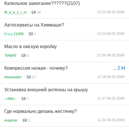
Калильное зажигание??????(2107)
15:15 06.05.2006
M_a_k_s_i_m
16
Автосервисы на Химмаше?
13:23 06.05.2006
Влад
21099
2
Масло в омскую коробку
12:36 06.05.2006
TIAMAT
3
Компрессия низкая - почему?
...
2
12:18 06.05.2006
Alexanderr
27
Установка внешней антенны на крышу
11:37 06.05.2006
-=Stik=-
7
Где нормально делаюь жестянку?
11:24 06.05.2006
eugener
1