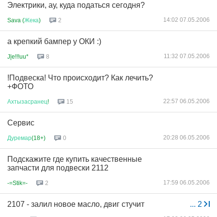
Электрики, ау, куда податься сегодня?
14:02 07.05.2006
Sava (
Жека
)
2
а крепкий бампер у ОКИ :)
11:32 07.05.2006
J|e!!!uu*
8
!Подвеска! Что происходит? Как лечить?
+ФОТО
22:57 06.05.2006
Ахтызасранец
!
15
Сервис
20:28 06.05.2006
Дуремар
(18+)
0
Подскажите где купить качественные
запчасти для подвески 2112
17:59 06.05.2006
-=Stik=-
2
2107 - залил новое масло, двиг стучит
...
2