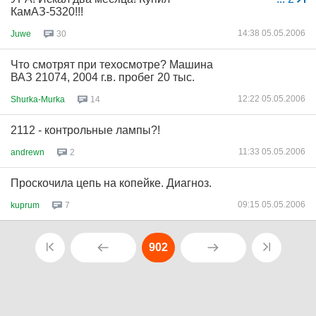
КамАЗ-5320!!!
14:38 05.05.2006
Juwe
30
Что смотрят при техосмотре? Машина
ВАЗ 21074, 2004 г.в. пробег 20 тыс.
12:22 05.05.2006
Shurka-Murka
14
2112 - контрольные лампы?!
11:33 05.05.2006
andrewn
2
Проскочила цепь на копейке. Диагноз.
09:15 05.05.2006
kuprum
7
902