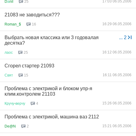
17:03 06.05.2006
D
а
nil
25
21083 не заводиться???
16:29 06.05.2006
Roman_$
16
Выбрать новая классика или 3 годовалая
...
2
десятка?
16:12 06.05.2006
лаос
25
Сгорел стартер 21093
16:11 06.05.2006
Свят
15
Проблема с электрикой и блоком упр-я
клим.контролем 21103
15:26 06.05.2006
Кручу
-
верчу
4
Проблема с электрикой, машина ваз 2112
15:21 06.05.2006
De@N
2