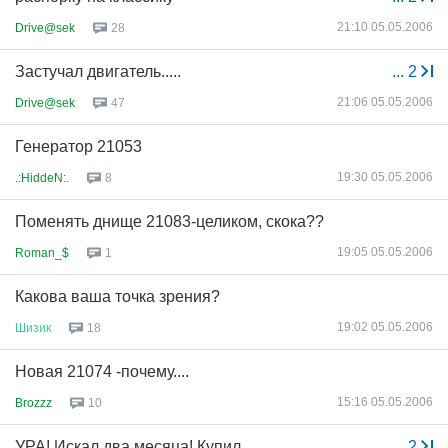
21:10 05.05.2006
Drive@sek
28
Застучал двигатель.....
...
2
21:06 05.05.2006
Drive@sek
47
Генератор 21053
19:30 05.05.2006
.:HiddeN:.
8
Поменять днище 21083-целиком, скока??
19:05 05.05.2006
Roman_$
1
Какова ваша точка зрения?
19:02 05.05.2006
Шизик
18
Новая 21074 -почему....
15:16 05.05.2006
Brozzz
10
УРА! Искал два месяца! Купил
...
2