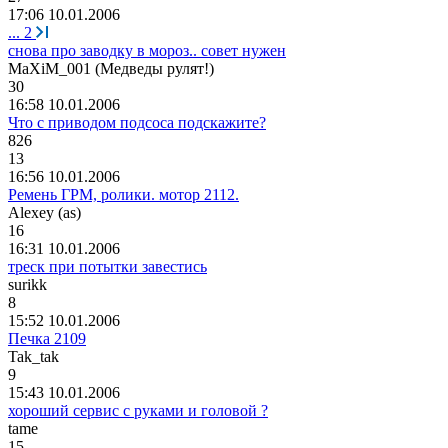
17:06 10.01.2006
...
2
снова про заводку в мороз.. совет нужен
MaXiM_001 (
Медведы
рулят
!)
30
16:58 10.01.2006
Что с приводом подсоса подскажите?
826
13
16:56 10.01.2006
Ремень ГРМ, ролики. мотор 2112.
Alexey (as)
16
16:31 10.01.2006
треск при потытки завестись
surikk
8
15:52 10.01.2006
Печка 2109
Tak_tak
9
15:43 10.01.2006
хороший сервис с руками и головой ?
tame
15