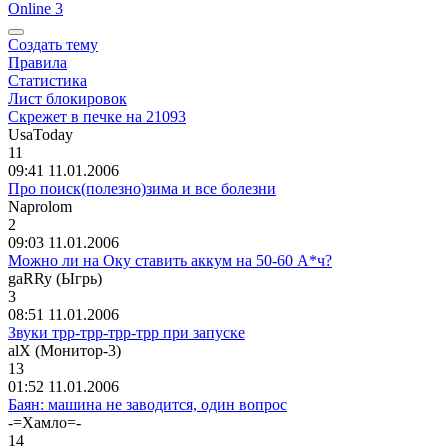
Online 3
Создать тему
Правила
Статистика
Лист блокировок
Скрежет в печке на 21093
UsaToday
11
09:41 11.01.2006
Про поиск(полезно)зима и все болезни
Naprolom
2
09:03 11.01.2006
Можно ли на Оку ставить аккум на 50-60 А*ч?
gaRRy (
Ыгрь
)
3
08:51 11.01.2006
Звуки трр-трр-трр-трр при запуске
alX (
Монитор
-3)
13
01:52 11.01.2006
Баян: машина не заводится, один вопрос
-=X
амло
=-
14