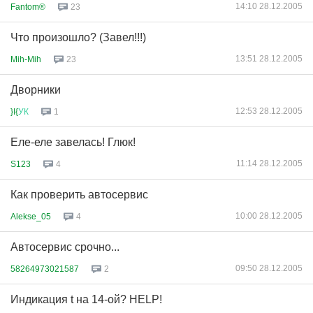
14:10 28.12.2005
Fantom®
23
Что произошло? (Завел!!!)
13:51 28.12.2005
Mih-Mih
23
Дворники
12:53 28.12.2005
}I{
УК
1
Еле-еле завелась! Глюк!
11:14 28.12.2005
S123
4
Как проверить автосервис
10:00 28.12.2005
Alekse_05
4
Автосервис срочно...
09:50 28.12.2005
58264973021587
2
Индикация t на 14-ой? HELP!