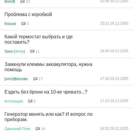
01:56 30.12.2005
BorisB
22
Проблема с коробкой
23:11 29.12.2005
Krause
3
Какой термостат выбрать и где
поставить?
18:49 29.12.2005
Sava (
Жека
)
11
Замкнули клеммы аккамулятора, нужна
помощь
17:36 29.12.2005
[omUt]Monster
17
Ездить без брони на 10-ке чревато...?
17:13 29.12.2005
Котельщик
5
Генератор менять или как? И вопрос по
приборам.
16:53 29.12.2005
Одинокий
Псих
14