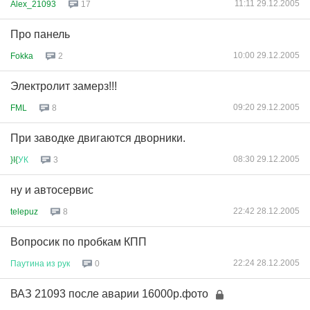
11:11 29.12.2005
Alex_21093
17
Про панель
10:00 29.12.2005
Fokka
2
Электролит замерз!!!
09:20 29.12.2005
FML
8
При заводке двигаются дворники.
08:30 29.12.2005
}I{
УК
3
ну и автосервис
22:42 28.12.2005
telepuz
8
Вопросик по пробкам КПП
22:24 28.12.2005
Паутина
из
рук
0
ВАЗ 21093 после аварии 16000р.фото