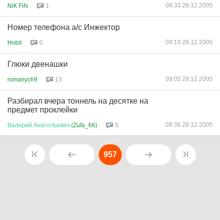
09:33 28.12.2005
NiK FiN
1
Номер телефона а/с Инжектор
09:19 28.12.2005
Hobit
0
Глюки двенашки
09:05 28.12.2005
romanych9
13
Разбирал вчера тоннель на десятке на
предмет проклейки
08:36 28.12.2005
Валерий
Анатольевич
(Zufa_66)
5
957