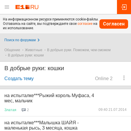
На информационном ресурсе применяются cookie-файлы.
Согласен
Оставаясь на сайте, вы подтверждаете свое
согласие
на
их использование.
Поиск по форумам
Общение
Животные
В добрые руки. Поможем, чем сможем
В добрые руки: кошки
В добрые руки: кошки
Создать тему
Online 2
на испыталке***Рыжий король Муфаса, 4
мес, мальчик
09:40 21.07.2014
Златая
2
на испыталке***Малышка ШАЙЯ -
маленькая рысь, 3 месяца, кошка