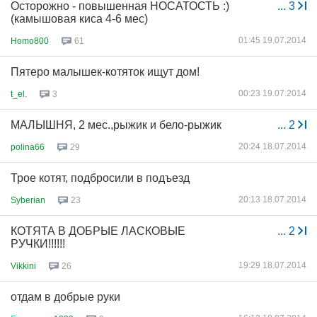
Осторожно - повышенная НОСАТОСТЬ :)
...
3
(камышовая киса 4-6 мес)
01:45 19.07.2014
Homo800
61
Пятеро малышек-котяток ищут дом!
00:23 19.07.2014
t_el.
3
МАЛЫШНЯ, 2 мес.,рыжик и бело-рыжик
...
2
20:24 18.07.2014
polina66
29
Трое котят, подбросили в подъезд
20:13 18.07.2014
Syberian
23
КОТЯТА В ДОБРЫЕ ЛАСКОВЫЕ
...
2
РУЧКИ!!!!!!
19:29 18.07.2014
Vikkini
26
отдам в добрые руки