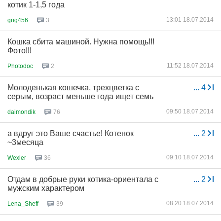
котик 1-1,5 года
13:01 18.07.2014
grig456
3
Кошка сбита машиной. Нужна помощь!!!
Фото!!!
11:52 18.07.2014
Photodoc
2
Молоденькая кошечка, трехцветка с
...
4
серым, возраст меньше года ищет семь
09:50 18.07.2014
daimondik
76
а вдруг это Ваше счастье! Котенок
...
2
~3месяца
09:10 18.07.2014
Wexler
36
Отдам в добрые руки котика-ориентала с
...
2
мужским характером
08:20 18.07.2014
Lena_Sheff
39