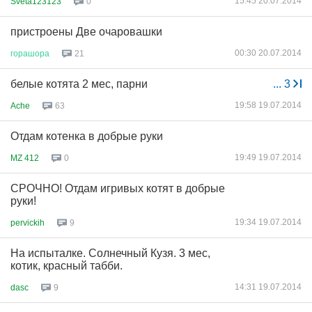
15:45 20.07.2014
Sveta123123
0
пристроены Две очаровашки
00:30 20.07.2014
горашора
21
белые котята 2 мес, парни
...
3
19:58 19.07.2014
Ache
63
Отдам котенка в добрые руки
19:49 19.07.2014
MZ 412
0
СРОЧНО! Отдам игривых котят в добрые
руки!
19:34 19.07.2014
pervickih
9
На испыталке. Солнечный Кузя. 3 мес,
котик, красный табби.
14:31 19.07.2014
dasc
9