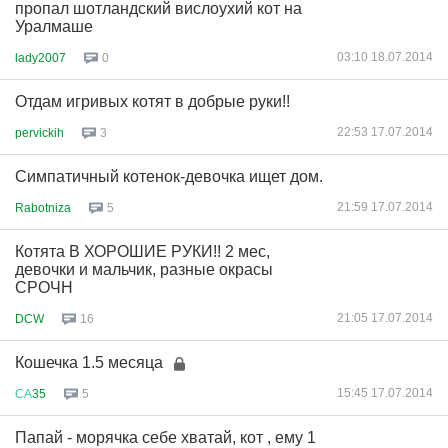
пропал шотландский вислоухий кот на
Уралмаше
03:10 18.07.2014
lady2007
0
Отдам игривых котят в добрые руки!!
22:53 17.07.2014
pervickih
3
Симпатичный котенок-девочка ищет дом.
21:59 17.07.2014
Rabotniza
5
Котята В ХОРОШИЕ РУКИ!! 2 мес,
девочки и мальчик, разные окрасы
СРОЧН
21:05 17.07.2014
DCW
16
Кошечка 1.5 месяца
15:45 17.07.2014
СА
35
5
Папай - морячка себе хватай, кот , ему 1