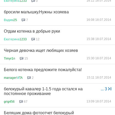
16:12 18.07.2014
Екатерина
1233
0
бросили малышку.Нужны хозяева
16:08 18.07.2014
Вадим
25
7
Отдам котенка в добрые руки
15:38 18.07.2014
Екатерина
1233
12
Черная девочка ищет любящих хозяев
15:30 18.07.2014
Timyr1n
15
Белого котенка предложите пожалуйста!
15:11 18.07.2014
manager
М
TA
2
белокурый кавалер 1-1.5 года остался на
...
3
постоянное проживание
13:09 18.07.2014
grig456
67
Беляшик дома фотоотчет белокурый