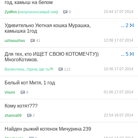
год, камыш на белом
15:44 17.07.2014
Zydfhm (
непроизносимый
ник
)
9
Удивительно Уютная кошка Мурашка,
...
2
камышка 1год
12:08 17.07.2014
uzhasuzhas
41
Для тех, кто ИЩЕТ СВОЮ КОТОМЕЧТУ))
...
5
МногоКотиков.
10:36 17.07.2014
Валентина
...
Удача
,
где
ты
?!
112
Белый кот Митя, 1 год
01:06 17.07.2014
Visoni
8
Кому котят???
22:54 16.07.2014
zhanna09
2
Найден рыжий котенок Мичурина 239