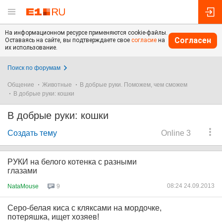
На информационном ресурсе применяются cookie-файлы.
Согласен
Оставаясь на сайте, вы подтверждаете свое
согласие
на
их использование.
Поиск по форумам
Общение
Животные
В добрые руки. Поможем, чем сможем
В добрые руки: кошки
В добрые руки: кошки
Создать тему
Online 3
РУКИ на белого котенка с разными
глазами
08:24 24.09.2013
NataMouse
9
Серо-белая киса с кляксами на мордочке,
потеряшка, ищет хозяев!