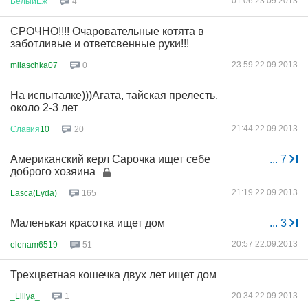
01:06 23.09.2013
БелыйЕж
4
СРОЧНО!!!! Очаровательные котята в
заботливые и ответсвенные руки!!!
23:59 22.09.2013
milaschka07
0
На испыталке)))Агата, тайская прелесть,
около 2-3 лет
21:44 22.09.2013
Славия
10
20
Американский керл Сарочка ищет себе
...
7
доброго хозяина
21:19 22.09.2013
Lasca(Lyda)
165
Маленькая красотка ищет дом
...
3
20:57 22.09.2013
elenam6519
51
Трехцветная кошечка двух лет ищет дом
20:34 22.09.2013
_Liliya_
1