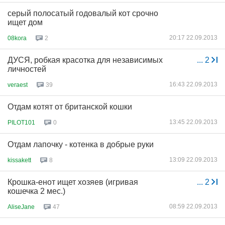
серый полосатый годовалый кот срочно
ищет дом
20:17 22.09.2013
08kora
2
ДУСЯ, робкая красотка для независимых
...
2
личностей
16:43 22.09.2013
veraest
39
Отдам котят от британской кошки
13:45 22.09.2013
PILOT101
0
Отдам лапочку - котенка в добрые руки
13:09 22.09.2013
kissakett
8
Крошка-енот ищет хозяев (игривая
...
2
кошечка 2 мес.)
08:59 22.09.2013
AliseJane
47