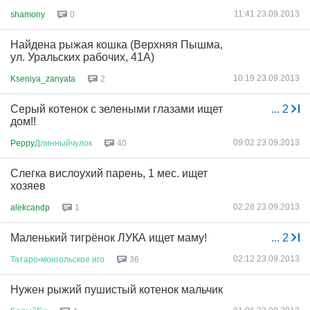
11:41 23.09.2013
shamony
0
Найдена рыжая кошка (Верхняя Пышма,
ул. Уральских рабочих, 41А)
10:19 23.09.2013
Kseniya_zanyata
2
Серый котенок с зелеными глазами ищет
...
2
дом!!
09:02 23.09.2013
Peppy
Длинныйчулок
40
Слегка вислоухий парень, 1 мес. ищет
хозяев
02:28 23.09.2013
alekcandp
1
Маленький тигрёнок ЛУКА ищет маму!
...
2
02:12 23.09.2013
Татаро
-
монгольское
иго
36
Нужен рыжий пушистый котенок мальчик