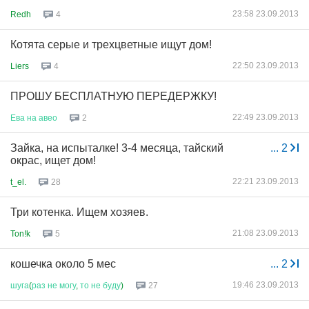
23:58 23.09.2013
Redh
4
Котята серые и трехцветные ищут дом!
22:50 23.09.2013
Liers
4
ПРОШУ БЕСПЛАТНУЮ ПЕРЕДЕРЖКУ!
22:49 23.09.2013
Ева
на
авео
2
Зайка, на испыталке! 3-4 месяца, тайский
...
2
окрас, ищет дом!
22:21 23.09.2013
t_el.
28
Три котенка. Ищем хозяев.
21:08 23.09.2013
Ton!k
5
кошечка около 5 мес
...
2
19:46 23.09.2013
шуга
(
раз
не
могу
,
то
не
буду
)
27