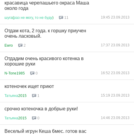
красавица черепашьего окраса Маша
около года
19:45 23.09.2013
шуга
(
раз
не
могу
,
то
не
буду
)
11
Отдам кота, 2 года. к горшку приучен
очень ласковый.
17:37 23.09.2013
Ewro
2
Отдадим очень красивого котенка в
хорошие руки
16:52 23.09.2013
N-Tone1985
0
котеночек ищет приют
15:19 23.09.2013
Татьяна
2015
1
cрочно котеночка в добрые руки!
14:46 23.09.2013
Татьяна
2015
0
Веселый игрун Кеша 6мес. готов вас