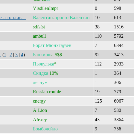
VladilenImpr
0
598
дача топлива
Валентин
-
просто
Валентин
10
613
sdfsfst
38
1516
ambull
110
5792
Борат
Мюнхгаузен
7
6894
!
(
1
|
2
|
3
|
4
)
Б
a
нкирш
a $$$
92
3413
Пыжулька
*
112
2933
Скидка
10%
1
364
легнум
1
306
Russian rouble
19
779
energy
125
6067
A-Lion
7
580
A!exey
43
3864
Бомболейло
9
756