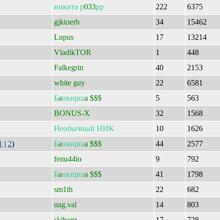
никита
р
033
рр
222
6375
gjktoerb
34
15462
Lupus
17
13214
VladikTOR
1
448
Falkegrin
40
2153
white guy
22
6581
Б
a
нкирш
a $$$
5
563
BONUS-X
32
1568
Необычный
НИК
10
1626
1
|
2
)
Б
a
нкирш
a $$$
44
2577
fenu44io
9
792
Б
a
нкирш
a $$$
41
1798
sm1th
22
682
nag.val
14
803
skiborg
17
728