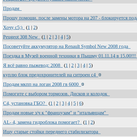
Продам
Прошу помощи. после замены мотора на 207 - блокируется по
Хочу с5;)
(
1
|
2
)
Peugeot 308 New
(
1
|
2
|
3
|
4
|
5
)
Посоветуйте аккумулятор на Renault Symbol New 2008 года
Поездка в Музей военной техники в Пышму 01.11.14 в 15.00!!
Я всё равно пыжевод: 2008
(
1
|
2
|
3
|
4
|
5
)
куплю блок предохронителей на ситроен с4
Продам мкпп на логан 2008 гв 6000
Помогите с выбором тормозов. Дисков и колодок
C4, установка ГБО?
(
1
|
2
|
3
|
4
|
5
|
6
)
Продам новые з/ч к "французам" и "итальянцам"
AL- 4, замена гидроблока помогает?
(
1
|
2
)
Ищу старые стойки переднего стабилизатора