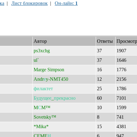
ка
|
Лист блокировок
|
Он-лайн:
1
Автор
Ответы
Просмот
ps3xchg
37
1907
ul`
37
1646
Marge Simpson
16
1776
Andr
е
y-NMT450
12
2156
филактет
25
1786
Будущее
_
прекрасно
60
7101
M
С
M™
10
1599
Sovetsky™
8
741
*Mika*
15
4381
CEME
Н
6
947