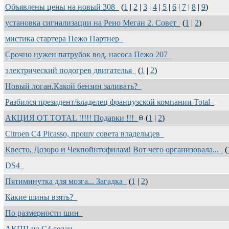
Объявлены цены на новый 308
(
1
|
2
|
3
|
4
|
5
|
6
|
7
|
8
|
9
)
установка сигнализации на Рено Меган 2. Совет
(
1
|
2
)
мистика стартера Пежо Партнер
Срочно нужен патрубок вод. насоса Пежо 207
электрический подогрев двигателья
(
1
|
2
)
Новый логан.Какой бензин заливать?
Разбился президент/владелец французской компании Total
АКЦИЯ ОТ ТОТАL !!!!! Подарки !!!
(
1
|
2
)
Citroen C4 Picasso, прошу совета владельцев
Квесто, Дозоро и Чекпойнтофилам! Вот чего организовала...
(
DS4
Пятиминутка для мозга... Загадка
(
1
|
2
)
Какие шины взять?
По размерности шин
АКПП на С4 седан