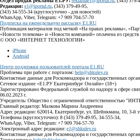
Отдел продаж рекламы Е1.РУ:
reklamae1@iportal.ru
, (343) 379-
Редакция:
e1@iportal.ru
, (343) 379-49-95,
(343) 34-555-34 (круглосуточно - для новостей)
WhatsApp, Viber, Telegram: +7 909 704-57-70
Подписка на еженедельную рассылку E1.RU
Публикация материалов под меткой «На правах рекламы», «Пар
«Новости телекома» и «Новости компаний» оплачена из средств
© ООО «ИНТЕРНЕТ ТЕХНОЛОГИИ»
iPhone
Android
Центр поддержки пользователей портала E1.RU
Проблемы при работе с порталом:
help@shkulev.ru
Контактные данные для Роскомнадзора и государственных орга
Сетевое издание «Е1.РУ Екатеринбург Онлайн» (18+)
Зарегистрировано Федеральной службой по надзору в сфере св
06.02.2023 г.
Учредитель: Общество с ограниченной ответственностью 
Главный редактор: Малкова Марина Андреевна
Адрес редакции: 620014, Екатеринбург, ул. Шейнкмана, 10, 3-й э
Телефоны (круглосуточно): 8 (343) 379-49-95, 34-555-34,
WhatsApp, Viber, Telegram: +7 909 704-57-70
Электронный адрес редакции:
e1@shkulev.ru
Контактные данные для Роскомнадзора и государственных орга
Техподдержка:
help@shkulev.ru