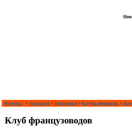
Нов
Форумы
>
Автоклуб
>
Иномарки
>
Клубы иномарок
>
Клу
Клуб французоводов