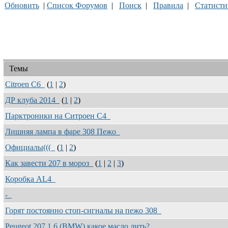
Обновить
|
Список Форумов
|
Поиск
|
Правила
|
Статисти
Темы
Citroen C6
(
1
|
2
)
ДР клуба 2014
(
1
|
2
)
Парктроники на Ситроен С4
Лишняя лампа в фаре 308 Пежо
Официалы(((
(
1
|
2
)
Как завести 207 в мороз
(
1
|
2
|
3
)
Коробка AL4
-
Горят постоянно стоп-сигналы на пежо 308
Peugeot 207 1,6 (BMW) какое масло лить?