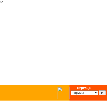
ие.
переход: