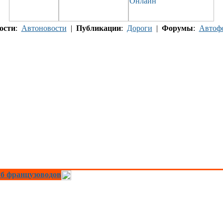
ости
:
Автоновости
|
Публикации
:
Дороги
|
Форумы
:
Автоф
б французоводов