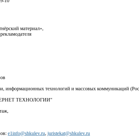
49-10
тнёрский материал»,
 рекламодателя
нов
язи, информационных технологий и массовых коммуникаций (Рос
"ИНТЕРНЕТ ТЕХНОЛОГИИ"
таж,
нов:
e1info@shkulev.ru
,
juristekat@shkulev.ru