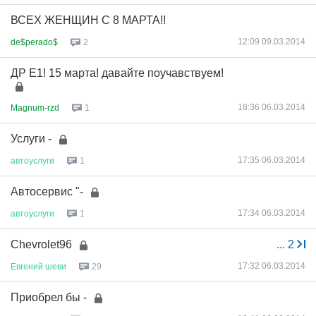
ВСЕХ ЖЕНЩИН С 8 МАРТА!!
12:09 09.03.2014
de$perado$
2
ДР Е1! 15 марта! давайте поучавствуем!
18:36 06.03.2014
Magnum-rzd
1
Услуги -
17:35 06.03.2014
автоуслуги
1
Автосервис "-
17:34 06.03.2014
автоуслуги
1
Chevrolet96
...
2
17:32 06.03.2014
Евгений
шеви
29
Приобрел бы -