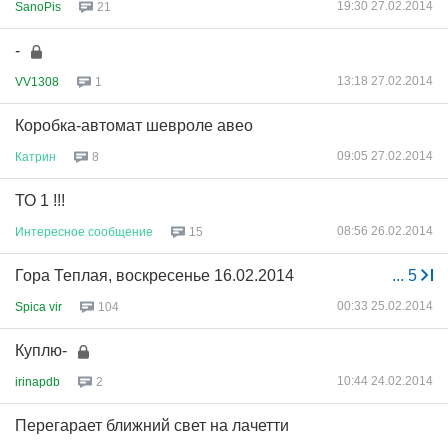
19:30 27.02.2014
SanoPis
21
-
13:18 27.02.2014
VV1308
1
Коробка-автомат шевроле авео
09:05 27.02.2014
Катрин
8
ТО 1 !!!
08:56 26.02.2014
Интересное
сообщение
15
Гора Теплая, воскресенье 16.02.2014
...
5
00:33 25.02.2014
Spica vir
104
Куплю-
10:44 24.02.2014
irinapdb
2
Перегарает ближний свет на лачетти