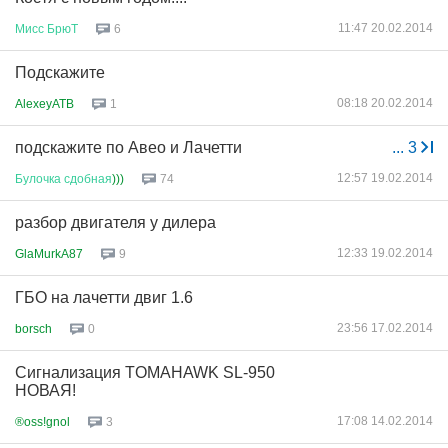
11:47 20.02.2014
Мисс
БрюТ
6
Подскажите
08:18 20.02.2014
AlexeyATB
1
подскажите по Авео и Лачетти
...
3
12:57 19.02.2014
Булочка
сдобная
)))
74
разбор двигателя у дилера
12:33 19.02.2014
GlaMurkA87
9
ГБО на лачетти двиг 1.6
23:56 17.02.2014
borsch
0
Сигнализация TOMAHAWK SL-950
НОВАЯ!
17:08 14.02.2014
®oss!gnol
3