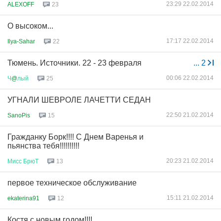
23:29 22.02.2014
ALEXOFF
23
О высоком...
17:17 22.02.2014
Ilya-Sahar
22
Тюмень. Источники. 22 - 23 февраля
...
2
00:06 22.02.2014
Ч
@
лый
25
УГНАЛИ ШЕВРОЛЕ ЛАЧЕТТИ СЕДАН
22:50 21.02.2014
SanoPis
15
Гражданку Борк!!!! С Днем Варенья и
пьянства тебя!!!!!!!!!!
20:23 21.02.2014
Мисс
БрюТ
13
первое техническое обслуживание
15:11 21.02.2014
ekaterina91
12
Костя с новым годом!!!!