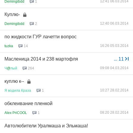
12:41 06.03.2014
Demingibdd
1
Куплю-
12:40 06.03.2014
Demingibdd
2
по жидкости ГУР лачетти вопрос
16:26 05.03.2014
tuzka
14
Масленица 2014 и 238 мартофля
...
11
09:08 04.03.2014
Ч
@
лый
264
куплю к--
10:27 28.02.2014
Я
водила
Краза
1
обклеивание пленкой
08:20 28.02.2014
Alex PriCOOL
1
Автолюбители Уралмаша и Эльмаша!