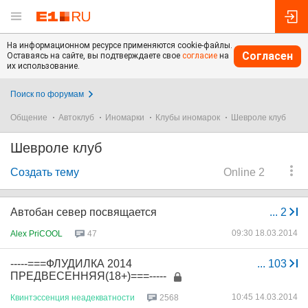
На информационном ресурсе применяются cookie-файлы.
Согласен
Оставаясь на сайте, вы подтверждаете свое
согласие
на
их использование.
Поиск по форумам
Общение
Автоклуб
Иномарки
Клубы иномарок
Шевроле клуб
Шевроле клуб
Создать тему
Online 2
Автобан север посвящается
...
2
09:30 18.03.2014
Alex PriCOOL
47
-----===ФЛУДИЛКА 2014
...
103
ПРЕДВЕСЕННЯЯ(18+)===-----
10:45 14.03.2014
Квинтэссенция
неадекватности
2568