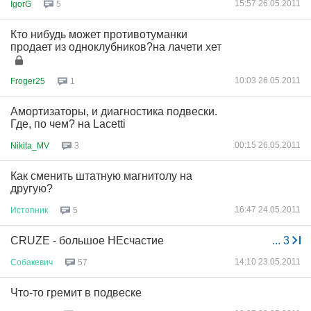
15:57 26.05.2011
IgorG
5
Кто нибудь может противотуманки
продает из одноклубников?на лачети хет
10:03 26.05.2011
Froger25
1
Амортизаторы, и диагностика подвески.
Где, по чем? на Lacetti
00:15 26.05.2011
Nikita_MV
3
Как сменить штатную магнитолу на
другую?
16:47 24.05.2011
Истопник
5
CRUZE - большое НЕсчастие
...
3
14:10 23.05.2011
Собакевич
57
Что-то гремит в подвеске