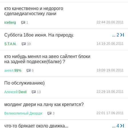
кто качественно и недорого
сделаедиагностику лани
22:44 20.06.2011
ice6erg
1
Суббота 18ое июня. На природу.
...
2
14:19 20.06.2011
S.T.A.N.
39
кто нибудь менял на авео сайлент блоки
на задней подвеске(балке) ?
19:09 19.06.2011
ангел
99%
6
По обслуживанию)
22:29 18.06.2011
Алексей
Devil
13
молдинг двери на лачу как крепится?
22:01 17.06.2011
Великолепный
Джордж
3
что-то брякает около движка...
...
4