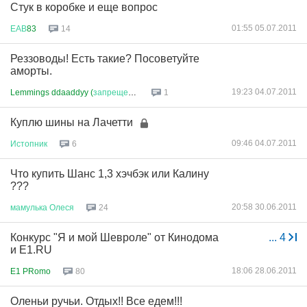
Стук в коробке и еще вопрос
01:55 05.07.2011
ЕАВ
83
14
Реззоводы! Есть такие? Посоветуйте
аморты.
19:23 04.07.2011
Lemmings ddaaddyy (
запрещено
в
...
1
Куплю шины на Лачетти
09:46 04.07.2011
Истопник
6
Что купить Шанс 1,3 хэчбэк или Калину
???
20:58 30.06.2011
мамулька
Олеся
24
Конкурс "Я и мой Шевроле" от Кинодома
...
4
и Е1.RU
18:06 28.06.2011
E1 PRomo
80
Оленьи ручьи. Отдых!! Все едем!!!