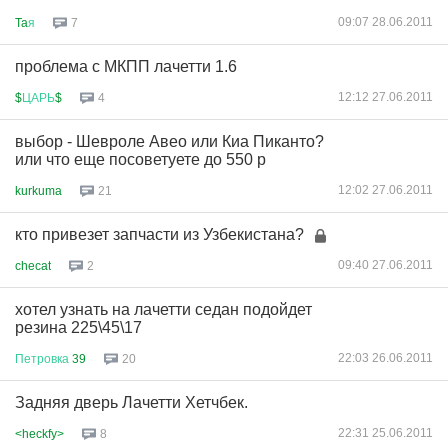
09:07 28.06.2011
Ta
я
7
проблема с МКПП лачетти 1.6
12:12 27.06.2011
$
ЦАРЬ
$
4
выбор - Шевроле Авео или Киа Пиканто?
или что еще посоветуете до 550 р
12:02 27.06.2011
kurkuma
21
кто привезет запчасти из Узбекистана?
09:40 27.06.2011
checat
2
хотел узнать на лачетти седан подойдет
резина 225\45\17
22:03 26.06.2011
Петровка
39
20
Задняя дверь Лачетти Хетчбек.
22:31 25.06.2011
<heckfy>
8