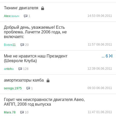
Тюнинг двигателя
14:53 09.06.2011
Alex
саныч
1
Добрый день, уважаемые! Есть
проблема. Лачетти 2006 года, не
включаетс
11:57 08.06.2011
Вовик
11
20
Мне не нравится наш Президент
...
6
(Шевроле Клуба)
12:39 06.06.2011
а
ntoh
а
128
амортизаторы каяба
09:33 06.06.2011
serega.1975
1
Горит чек неисправности двигателя Авео,
АКПП, 2008 год выпуска
11:47 01.06.2011
Mara.78
10