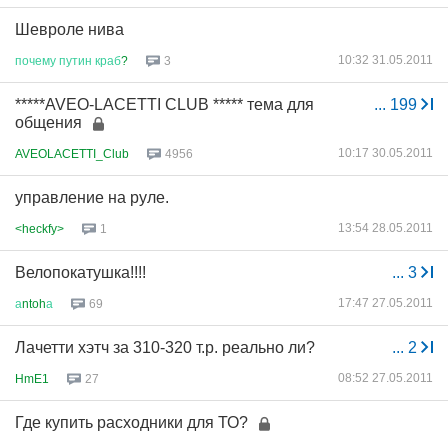
Шевроле нива
10:32 31.05.2011
почему
путин
краб
?
3
*****AVEO-LACETTI CLUB ***** тема для
...
199
общения
10:17 30.05.2011
AVEOLACETTI_Club
4956
управление на руле.
13:54 28.05.2011
<heckfy>
1
Велопокатушка!!!!
...
3
17:47 27.05.2011
а
ntoh
а
69
Лачетти хэтч за 310-320 т.р. реально ли?
...
2
08:52 27.05.2011
HmE1
27
Где купить расходники для ТО?