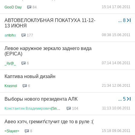
15:14 17.06.2011
GooD Day
84
АВТОВЕЛОКЛУБНАЯ ПОКАТУХА 11-12-
...
8
13 ИЮНЯ
08:38 15.06.2011
а
ntoh
а
177
Левое наружное зеркало заднего вида
(EPICA)
07:14 14.06.2011
_ily@_
6
Каптива новый дизайн
21:34 12.06.2011
Krasnol
6
Выборы нового президента АЛК
...
5
11:13 10.06.2011
Константин
Владимирович
(Snoopy...
104
Авео хэтч, гремит\стучит где то в руле :(
15:18 09.06.2011
<Slayer>
8