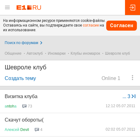
На информационном ресурсе применяются cookie-файлы.
Согласен
Оставаясь на сайте, вы подтверждаете свое
согласие
на
их использование.
Поиск по форумам
Общение
Автоклуб
Иномарки
Клубы иномарок
Шевроле клуб
Шевроле клуб
Создать тему
Online 1
Визитка клуба
...
3
12:12 05.07.2011
а
ntoh
а
73
Скачут обороты(
02:02 05.07.2011
Алексей
Devil
4