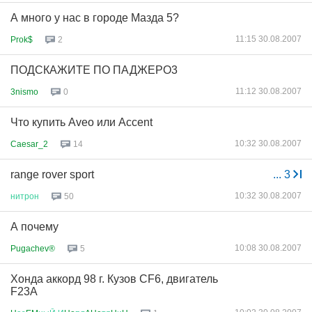
А много у нас в городе Мазда 5?
11:15 30.08.2007
Prok$
2
ПОДСКАЖИТЕ ПО ПАДЖЕРО3
11:12 30.08.2007
3nismo
0
Что купить Aveo или Accent
10:32 30.08.2007
Caesar_2
14
range rover sport
...
3
10:32 30.08.2007
нитрон
50
А почему
10:08 30.08.2007
Pugachev®
5
Хонда аккорд 98 г. Кузов CF6, двигатель
F23А