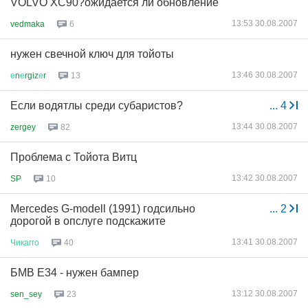
VOLVO XC90?ожидается ли обновление
13:53 30.08.2007
vedmaka
6
нужен свечной ключ для тойоты
13:46 30.08.2007
е
n
е
rgiz
е
r
13
Если водятлы среди субаристов?
...
4
13:44 30.08.2007
zergey
82
Проблема с Тойота Витц
13:42 30.08.2007
SP
10
Mercedes G-modell (1991) годсильно
...
2
дорогой в опслуге подскажите
13:41 30.08.2007
Чикагго
40
БМВ Е34 - нужен бампер
13:12 30.08.2007
sen_sey
23