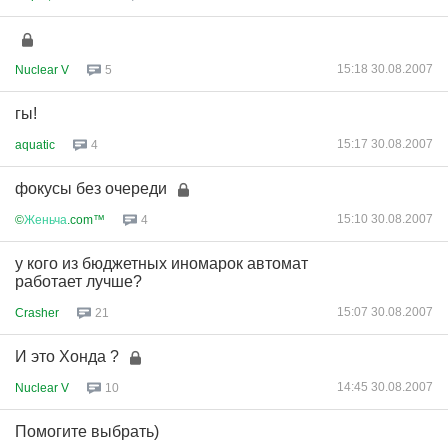
15:18 30.08.2007
Nuclear V
5
гы!
15:17 30.08.2007
aquatic
4
фокусы без очереди
15:10 30.08.2007
©
Женьча
.com™
4
у кого из бюджетных иномарок автомат
работает лучше?
15:07 30.08.2007
Crasher
21
И это Хонда ?
14:45 30.08.2007
Nuclear V
10
Помогите выбрать)