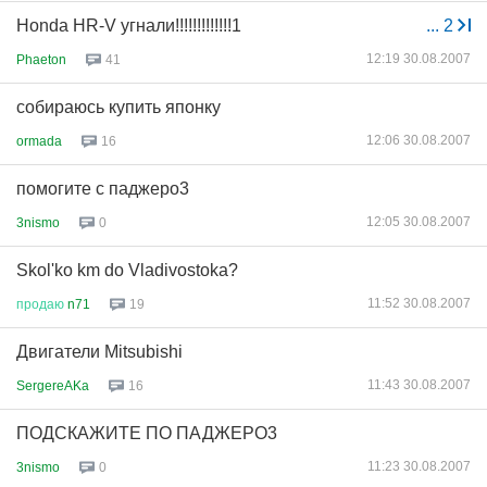
Honda HR-V угнали!!!!!!!!!!!!!1
...
2
12:19 30.08.2007
Phaeton
41
собираюсь купить японку
12:06 30.08.2007
ormada
16
помогите с паджеро3
12:05 30.08.2007
3nismo
0
Skol'ko km do Vladivostoka?
11:52 30.08.2007
продаю
n71
19
Двигатели Mitsubishi
11:43 30.08.2007
SergereAKa
16
ПОДСКАЖИТЕ ПО ПАДЖЕРО3
11:23 30.08.2007
3nismo
0