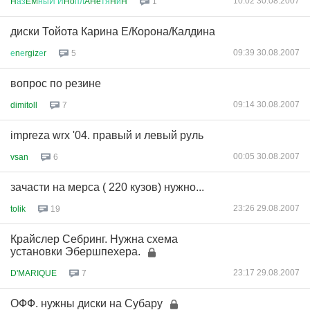
10:02 30.08.2007
H
аз
EM
ныЙ
И
Ho
пл
AHe
тя
H
и
H
1
диски Тойота Карина Е/Корона/Калдина
09:39 30.08.2007
е
n
е
rgiz
е
r
5
вопрос по резине
09:14 30.08.2007
dimitoll
7
impreza wrx '04. правый и левый руль
00:05 30.08.2007
vsan
6
зачасти на мерса ( 220 кузов) нужно...
23:26 29.08.2007
tolik
19
Крайслер Себринг. Нужна схема
установки Эбершпехера.
23:17 29.08.2007
D'MARIQUE
7
ОФФ. нужны диски на Субару