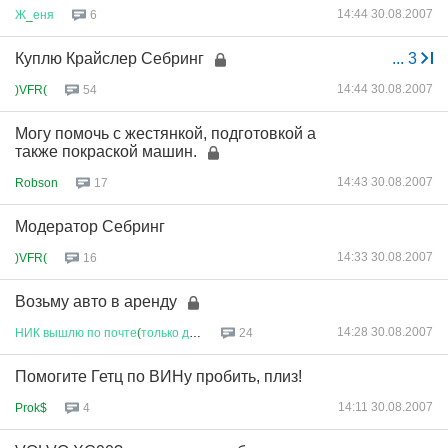
14:44 30.08.2007
Ж
_
еня
6
Куплю Крайслер Себринг
...
3
14:44 30.08.2007
)VFR(
54
Могу помочь с жестянкой, подготовкой а
также покраской машин.
14:43 30.08.2007
Robson
17
Модератор Себринг
14:33 30.08.2007
)VFR(
16
Возьму авто в аренду
14:28 30.08.2007
НИК
вышлю
по
почте
(
только
деву
...
24
Помогите Гетц по ВИНу пробить, плиз!
14:11 30.08.2007
Prok$
4