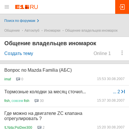
Поиск по форумам
Общение
Автоклуб
Иномарки
Общение владельцев иномарок
Общение владельцев иномарок
Создать тему
Online 1
Вопрос по Mazda Familia (АБС)
15:53 30.08.2007
imaf
0
Тормозные колодки за месяц сточил...
...
2
15:37 30.08.2007
fish,
совсем
fish
30
Где можно на двигателе ZC клапана
отрегулировать ?
15:20 30.08.2007
!LYpta;PsiDee300
2