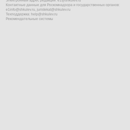
Электронный адрес редакции:
e1@shkulev.ru
Контактные данные для Роскомнадзора и государственных органов:
e1info@shkulev.ru
,
juristekat@shkulev.ru
Техподдержка:
help@shkulev.ru
Рекомендательные системы