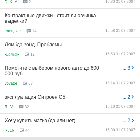
16:30 31.07.2007
D_K_M
2
Контрактные движки - стоит ли овчинка
выделки?
15:58 31.07.2007
е
n
е
rgiz
е
r
14
Лямбда-зонд. Проблемы.
15:53 31.07.2007
-
Дольф
-
12
Помогите с выбором нового авто до 600
...
3
000 руб
15:14 31.07.2007
vovator
67
эксплуатация Ситроен С5
...
2
15:10 31.07.2007
R.I.V.
32
Хочу купить матиз (да или нет)
...
2
15:00 31.07.2007
Ru16
44