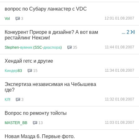
вопрос по Субару ланкастер с VDC
12:01 01.08.2007
Vol
3
Конкурент Приоре в дизайне? А вот вам
...
2
рестайлинг Нексии!
11:44 01.08.2007
Stephen-
вумник
(SSC-
диаспора
)
35
Хендай гетс и другие
11:34 01.08.2007
Киндер
83
15
Экспертиза независимая на Чебышева
где?
11:32 01.08.2007
КЛ
!
3
Вопрос по ремонту тойоты
11:03 01.08.2007
MASTER_BB
13
Новая Мазда 6. Первые фото.