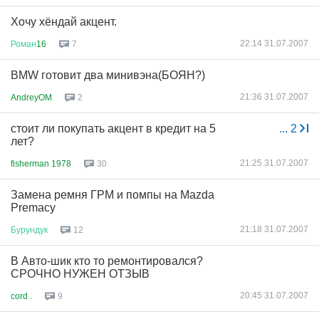
Хочу хёндай акцент.
22:14 31.07.2007
Роман
16
7
BMW готовит два минивэна(БОЯН?)
21:36 31.07.2007
AndreyOM
2
стоит ли покупать акцент в кредит на 5
...
2
лет?
21:25 31.07.2007
fisherman 1978
30
Замена ремня ГРМ и помпы на Mazda
Premacy
21:18 31.07.2007
Бурундук
12
В Авто-шик кто то ремонтировался?
СРОЧНО НУЖЕН ОТЗЫВ
20:45 31.07.2007
cord .
9