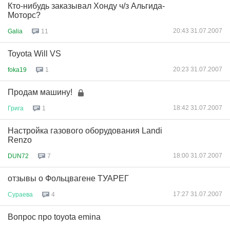
Кто-нибудь заказывал Хонду ч/з Альгида-
Моторс?
20:43 31.07.2007
Galia
11
Toyota Will VS
20:23 31.07.2007
foka19
1
Продам машину!
18:42 31.07.2007
Грига
1
Настройка газового оборудования Landi
Renzo
18:00 31.07.2007
DUN72
7
отзывы о Фольцвагене ТУАРЕГ
17:27 31.07.2007
Сураева
4
Вопрос про toyota emina