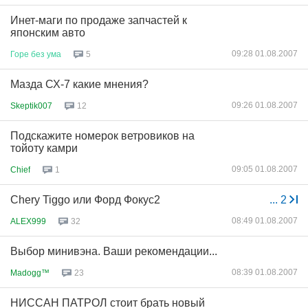
Инет-маги по продаже запчастей к
японским авто
09:28 01.08.2007
Горе
без
ума
5
Мазда СХ-7 какие мнения?
09:26 01.08.2007
Skeptik007
12
Подскажите номерок ветровиков на
тойоту камри
09:05 01.08.2007
Chief
1
Chery Tiggo или Форд Фокус2
...
2
08:49 01.08.2007
ALEX999
32
Выбор минивэна. Ваши рекомендации...
08:39 01.08.2007
Madogg™
23
НИССАН ПАТРОЛ стоит брать новый