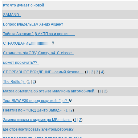
Кто что думает о новой
SAMAND
Вопрос владельцам Хендэ Акцент
Тойота Авенсис 1,8 АКПП за и против…
СТРАХОВАНИЕ!!!!!!!!!!!!!!!!!!!!
Стоимость з/ч CRV, Camry, a4, С-classe
может прокачать??
СПОРТИВНОЕ ВОЖДЕНИЕ - самый безопа...
(
1
|
2
|
3
|
4
)
The Ridlle ))
(
1
|
2
)
Mazda объявила об отзыве миллиона автомобилей.
(
1
|
2
)
Тест BMW Е39 перед покупкой. Где?
Негатив по «ФОРД Центр Запад»
(
1
|
2
)
Замена шкалы спидометра MB c-class
(
1
|
2
)
где отремонтировать электромоторчик?