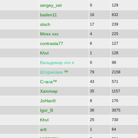
sergey_zet
0
129
baden11
16
632
stsch
17
239
Mirex xxx
4
225
contrasta77
6
127
KhvI
1
128
Вальдемар
это
я
0
98
Штурмовик
™
79
2158
C
л
a
в
a™
43
571
Xammep
35
1157
JoHan®
8
170
Igor_B
36
3075
KhvI
25
730
artt
1
64