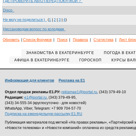
ГДЕ ПРОВЕРИТЬ АВТО ПЕРЕД ПОКУПКОЙ ?
Disco
Не могу не поделиться:)
(
1
|
2
|
3
|
4
)
Ниссановодам вопрос по колодкам
Обновить
|
Список Форумов
|
Поиск
|
Правила
|
Статистика
|
Лист бло
ЗНАКОМСТВА В ЕКАТЕРИНБУРГЕ
ПОГОДА В ЕКА
АФИША В ЕКАТЕРИНБУРГЕ
ГОРОСКОП
КУРСЫ ВАЛ
Информация для клиентов
Реклама на Е1
Отдел продаж рекламы Е1.РУ:
reklamae1@iportal.ru
, (343) 379-49-10
Редакция:
e1@iportal.ru
, (343) 379-49-95,
(343) 34-555-34 (круглосуточно - для новостей)
WhatsApp, Viber, Telegram: +7 909 704-57-70
Подписка на еженедельную рассылку E1.RU
Публикация материалов под меткой «На правах рекламы», «Партнёрский 
«Новости телекома» и «Новости компаний» оплачена из средств рекламо