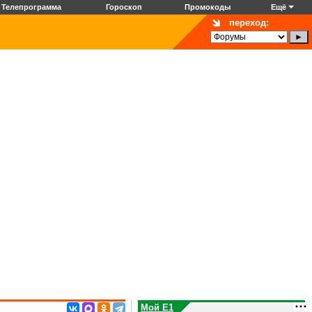
Телепрограмма
Гороскоп
Промокоды
Ещё
переход:
Мой E1