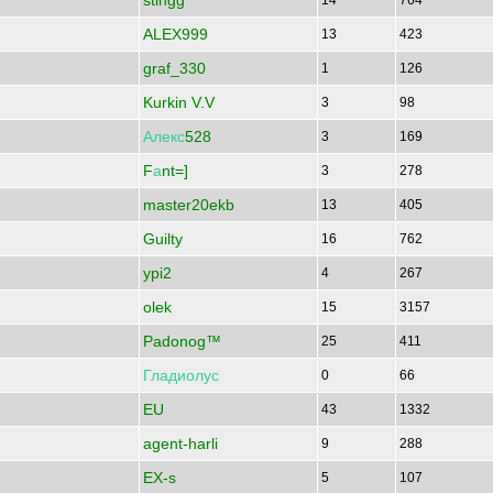
stingg
14
764
ALEX999
13
423
graf_330
1
126
Kurkin V.V
3
98
Алекс
528
3
169
F
а
nt=]
3
278
master20ekb
13
405
Guilty
16
762
ypi2
4
267
olek
15
3157
Padonog™
25
411
Гладиолус
0
66
EU
43
1332
agent-harli
9
288
EX-s
5
107