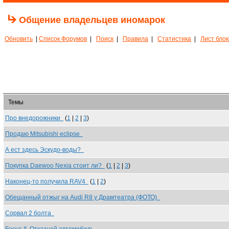
Общение владельцев иномарок
Обновить
|
Список Форумов
|
Поиск
|
Правила
|
Статистика
|
Лист бло
Темы
Про внедорожники
(
1
|
2
|
3
)
Продаю Mitsubishi eclipse
А ест здесь Эскудо-воды?
Покупка Daewoo Nexia стоит ли?
(
1
|
2
|
3
)
Наконец-то получила RAV4
(
1
|
2
)
Обещанный отжыг на Audi R8 у Драмтеатра (ФОТО)
Сорвал 2 болта