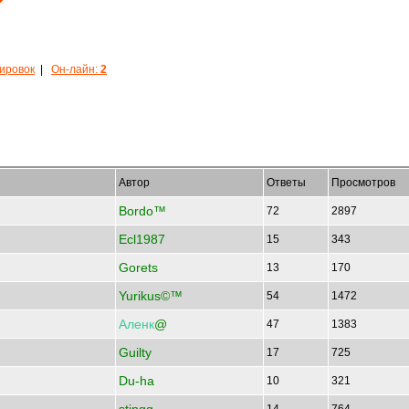
кировок
|
Он-лайн:
2
Автор
Ответы
Просмотров
Bordo™
72
2897
Ecl1987
15
343
Gorets
13
170
Yurikus©™
54
1472
Аленк
@
47
1383
Guilty
17
725
Du-ha
10
321