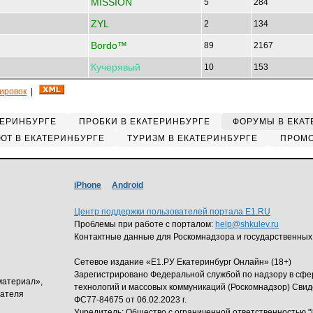
MISSION
5
284
ZYL
2
134
Bordo™
89
2167
Кучерявый
10
153
кировок
|
ТЕРИНБУРГЕ
ПРОБКИ В ЕКАТЕРИНБУРГЕ
ФОРУМЫ В ЕКАТ
ЮТ В ЕКАТЕРИНБУРГЕ
ТУРИЗМ В ЕКАТЕРИНБУРГЕ
ПРОМО
iPhone
Android
Центр поддержки пользователей портала E1.RU
Проблемы при работе с порталом:
help@shkulev.ru
Контактные данные для Роскомнадзора и государственных
Сетевое издание «Е1.РУ Екатеринбург Онлайн» (18+)
Зарегистрировано Федеральной службой по надзору в сф
материал»,
технологий и массовых коммуникаций (Роскомнадзор) Свид
дателя
ФС77-84675 от 06.02.2023 г.
Учредитель: Общество с ограниченной ответственность