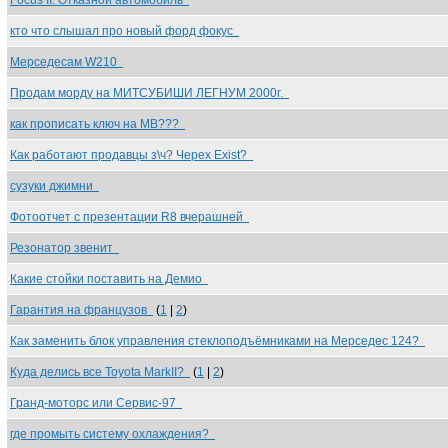
Focus II. Отказной автомобиль
кто что слышал про новый форд фокус
Мерседесам W210
Продам морду на МИТСУБИШИ ЛЕГНУМ 2000г.
как прописать ключ на МВ???
Как работают продавцы з\ч? Черех Exist?
сузуки джимни
Фотоотчет с презентации R8 вчерашней
Резонатор звенит
Какие стойки поставить на Демио
Гарантия на французов
(
1
|
2
)
Как заменить блок управления стеклоподъёмниками на Мерседес 124?
Куда делись все Toyota MarkII?
(
1
|
2
)
Гранд-моторс или Сервис-97
где промыть систему охлаждения?