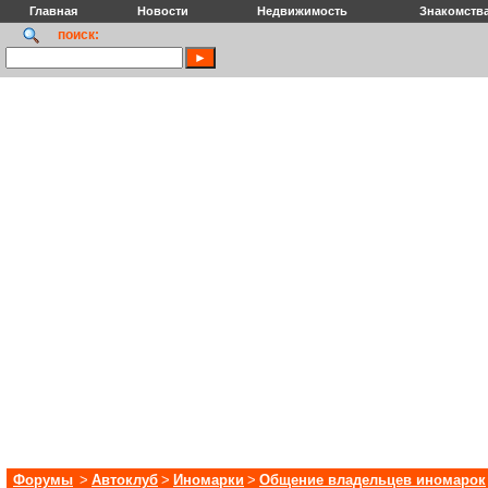
Главная
Новости
Недвижимость
Знакомств
поиск:
Форумы
>
Автоклуб
>
Иномарки
>
Общение владельцев иномарок