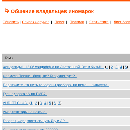
Общение владельцев иномарок
Обновить
|
Список Форумов
|
Поиск
|
Правила
|
Статистика
|
Лист бло
Темы
Хондаводы!!! 12.06 хондоффка на Лиственной. Всем быть!!!!
(
1
|
2
|
3
|
4
|
5
)
Формула Порше - баян, не? Кто участвует?
Подскажите кто-нить телефоны разборок на пежо..... пжалуста
Где недорого з/ч на БМВ?
AUDI TT CLUB
(
1
|
2
|
3
|
4
|
5
|
6
|
7
)
Амортизаторы на нексию
Говорят, Форд хочет скинуть Ягу и ЛР...