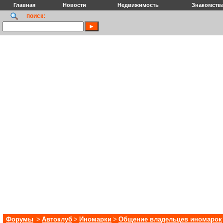
Главная
Новости
Недвижимость
Знакомств
поиск:
Форумы
>
Автоклуб
>
Иномарки
>
Общение владельцев иномарок