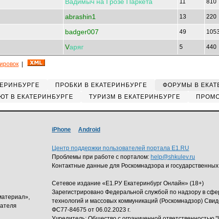
Вадимыч
на
Грозе
Паркета
11
810
abrashin1
13
220
badger007
49
105
V
аряг
5
440
кировок
|
ТЕРИНБУРГЕ
ПРОБКИ В ЕКАТЕРИНБУРГЕ
ФОРУМЫ В ЕКАТ
ЮТ В ЕКАТЕРИНБУРГЕ
ТУРИЗМ В ЕКАТЕРИНБУРГЕ
ПРОМО
iPhone
Android
Центр поддержки пользователей портала E1.RU
Проблемы при работе с порталом:
help@shkulev.ru
Контактные данные для Роскомнадзора и государственных
Сетевое издание «Е1.РУ Екатеринбург Онлайн» (18+)
Зарегистрировано Федеральной службой по надзору в сф
материал»,
технологий и массовых коммуникаций (Роскомнадзор) Свид
дателя
ФС77-84675 от 06.02.2023 г.
Учредитель: Общество с ограниченной ответственность