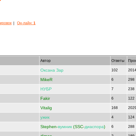
кировок
|
Он-лайн:
1
Автор
Ответы
Про
Оксана
Зар
102
201
MikeR
6
298
НУБР
7
238
Fakir
6
122
Vitalig
168
202
ужик
4
124
Stephen-
вумник
(SSC-
диаспора
)
6
288