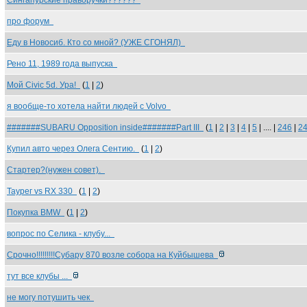
Сингапурские праворучки??????
про форум
Еду в Новосиб. Кто со мной? (УЖЕ СГОНЯЛ)
Рено 11, 1989 года выпуска
Мой Civic 5d. Ура!
(
1
|
2
)
я вообще-то хотела найти людей с Volvo
#######SUBARU Opposition inside#######Part III
(
1
|
2
|
3
|
4
|
5
| .... |
246
|
2
Купил авто через Олега Сентию.
(
1
|
2
)
Cтартер?(нужен совет).
Таурег vs RX 330
(
1
|
2
)
Покупка BMW
(
1
|
2
)
вопрос по Селика - клубу...
Срочно!!!!!!!!!Субару 870 возле собора на Куйбышева
тут все клубы ...
не могу потушить чек