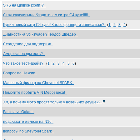
SRS на Цивике (хэлп)?
Стал счасливым обладателем ситра С4 купе!!!!!
Купил новый ситр С4 купе! Как во францеги записаться?
(
1
|
2
|
3
|
4
)
Диагностика Volkswagen Теодор Шредер
Схождение для паджерика
Американоводы есть?
Что такое тест-драйв?
(
1
|
2
|
3
|
4
|
5
|
6
)
Вопрос по Нексии
Масляный фильтр на Chevrolet SPARK
Помогите пробить VIN Мерседеса!
Хм, а почему Фото просят только у новеньких деушек?
Familia vs Galant
подскажите железо на N16
вопросы по Shevrolet Spark