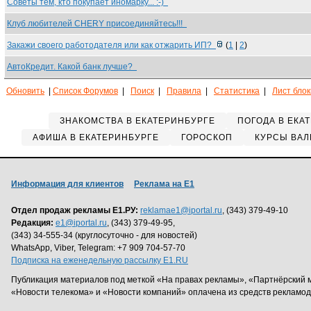
Советы тем, кто покупает иномарку... :-)
Клуб любителей CHERY присоединяйтесь!!!
Закажи своего работодателя или как отжарить ИП?
(
1
|
2
)
АвтоКредит. Какой банк лучше?
Обновить
|
Список Форумов
|
Поиск
|
Правила
|
Статистика
|
Лист бло
ЗНАКОМСТВА В ЕКАТЕРИНБУРГЕ
ПОГОДА В ЕКА
АФИША В ЕКАТЕРИНБУРГЕ
ГОРОСКОП
КУРСЫ ВАЛ
Информация для клиентов
Реклама на Е1
Отдел продаж рекламы Е1.РУ:
reklamae1@iportal.ru
, (343) 379-49-10
Редакция:
e1@iportal.ru
, (343) 379-49-95,
(343) 34-555-34 (круглосуточно - для новостей)
WhatsApp, Viber, Telegram: +7 909 704-57-70
Подписка на еженедельную рассылку E1.RU
Публикация материалов под меткой «На правах рекламы», «Партнёрский 
«Новости телекома» и «Новости компаний» оплачена из средств рекламо