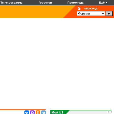
Телепрограмма
Гороскоп
Промокоды
Ещё
переход:
Мой E1