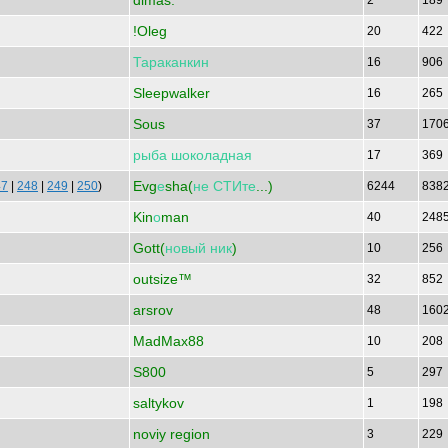
dimas.
2
189
!Oleg
20
422
Тараканкин
16
906
Sleepwalker
16
265
Sous
37
170
рыба
шоколадная
17
369
Evg
е
sha(
не
СТИте
...)
47
|
248
|
249
|
250
)
6244
838
Kin
о
man
40
248
Gott(
новый
ник
)
10
256
outsize™
32
852
arsrov
48
160
MadMax88
10
208
S800
5
297
saltykov
1
198
noviy region
3
229