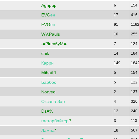
Agripup
6
154
EVG
ен
17
416
EVG
ен
91
116
WV.Pauls
10
255
-=Plum6yM=-
7
124
chik
14
184
Карри
149
184
Mihail 1
5
154
Барбос
5
122
Norveg
2
137
Оксана
Зар
4
320
DsA%
12
240
гастарбайтер
?
3
113
Лампа
*
18
567