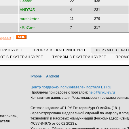
Caster
22
438
AND745
4
231
mushketer
11
279
~SeGa~
7
217
кировок
|
ТЕРИНБУРГЕ
ПРОБКИ В ЕКАТЕРИНБУРГЕ
ФОРУМЫ В ЕКАТ
ЮТ В ЕКАТЕРИНБУРГЕ
ТУРИЗМ В ЕКАТЕРИНБУРГЕ
ПРОМО
iPhone
Android
Центр поддержки пользователей портала E1.RU
Проблемы при работе с порталом:
help@shkulev.ru
Контактные данные для Роскомнадзора и государственных
Сетевое издание «Е1.РУ Екатеринбург Онлайн» (18+)
Зарегистрировано Федеральной службой по надзору в сф
материал»,
технологий и массовых коммуникаций (Роскомнадзор) Свид
дателя
ФС77-84675 от 06.02.2023 г.
Учредитель: Общество с ограниченной ответственность