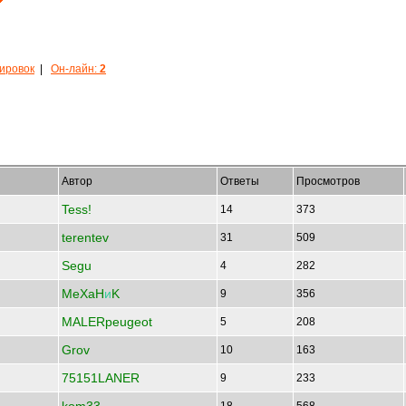
кировок
|
Он-лайн:
2
Автор
Ответы
Просмотров
Tess!
14
373
terentev
31
509
Segu
4
282
MeXaH
и
K
9
356
MALERpeugeot
5
208
Grov
10
163
75151LANER
9
233