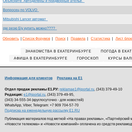
Объясните. Автодилеры и придворные ателье.
Вопросец по VOLVO
Mitsubishi Lancer автомат
где резю Б\у купить можно????
Обновить
|
Список Форумов
|
Поиск
|
Правила
|
Статистика
|
Лист бло
ЗНАКОМСТВА В ЕКАТЕРИНБУРГЕ
ПОГОДА В ЕКА
АФИША В ЕКАТЕРИНБУРГЕ
ГОРОСКОП
КУРСЫ ВАЛ
Информация для клиентов
Реклама на Е1
Отдел продаж рекламы Е1.РУ:
reklamae1@iportal.ru
, (343) 379-49-10
Редакция:
e1@iportal.ru
, (343) 379-49-95,
(343) 34-555-34 (круглосуточно - для новостей)
WhatsApp, Viber, Telegram: +7 909 704-57-70
Подписка на еженедельную рассылку E1.RU
Публикация материалов под меткой «На правах рекламы», «Партнёрский 
«Новости телекома» и «Новости компаний» оплачена из средств рекламо