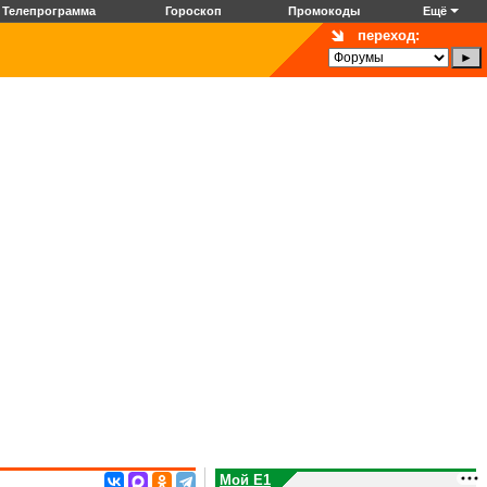
Телепрограмма
Гороскоп
Промокоды
Ещё
переход:
Мой E1