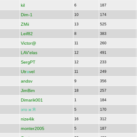
kil
6
187
Dim-1
10
174
ZMii
13
525
Leif82
8
383
Victor@
11
260
LAV'elas
12
491
SergPT
12
233
Utr
а
vel
11
249
andsv
9
356
JimBim
18
257
Dimarik001
1
184
это
ж
Я
5
170
nize4ik
16
312
monter2005
5
187