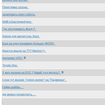
Вопрос про MrCap
Перетяжка салона
зачиповать ключ тойота
БМВ в Екатеринбурге
Где обслуживать Форд ?
Ключи для магнитолы Урал
Еще на одну иномарку больше (ФОТО)
Ищется крыло на TYT Marino(+)
mersedes VITO
Toyota Opa
У кого резина на R15 ? Давай тусу мутить?
Спор тут возник: "супер-селект" на "Паджерах".
Гайки-шайбы...
где можно посмотреть....