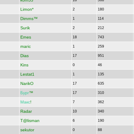
kom33
18
568
Limon*
2
180
Dimms™
1
114
Surik
2
212
Emes
18
743
maric
1
259
Dias
17
951
Kins
0
46
Lestat1
1
135
NarikO
17
635
Бург
™
17
310
Макс
!
7
362
Radar
10
340
T@lisman
6
190
sekutor
0
88