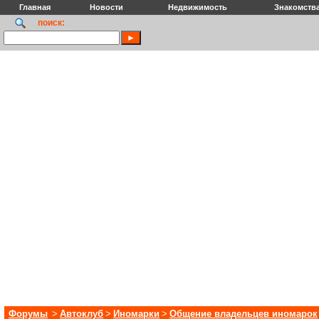
Главная
Новости
Недвижимость
Знакомств
поиск:
Форумы
>
Автоклуб
>
Иномарки
>
Общение владельцев иномарок