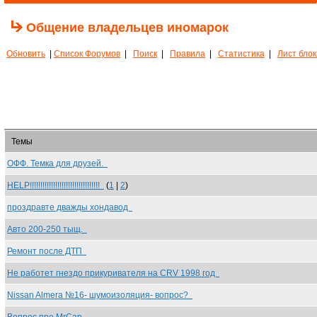
Общение владельцев иномарок
Обновить
|
Список Форумов
|
Поиск
|
Правила
|
Статистика
|
Лист бло
Темы
ОФФ. Темка для друзей.
HELP!!!!!!!!!!!!!!!!!!!!!!!!!!!!!!!!!
(
1
|
2
)
проздравте дважды хондавод
Авто 200-250 тыщ.
Ремонт после ДТП
Не работет гнездо прикуривателя на CRV 1998 год
Nissan Almera №16- шумоизоляция- вопрос?