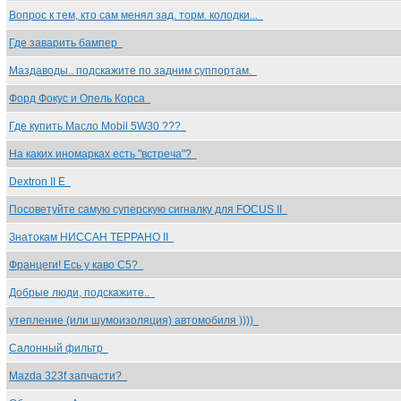
Вопрос к тем, кто сам менял зад. торм. колодки...
Где заварить бампер
Маздаводы.. подскажите по задним суппортам.
Форд Фокус и Опель Корса
Где купить Масло Mobil 5W30 ???
На каких иномарках есть "встреча"?
Dextron II E
Посоветуйте самую суперскую сигналку для FOCUS II
Знатокам НИССАН ТЕРРАНО II
Францеги! Есь у каво С5?
Добрые люди, подскажите..
утепление (или шумоизоляция) автомобиля ))))
Салонный фильтр
Mazda 323f запчасти?