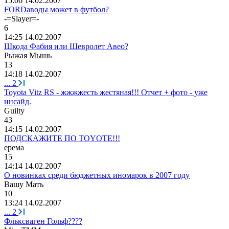
15:06 14.02.2007
FORDaводы может в футбол?
-=Slayer=-
6
14:25 14.02.2007
Шкода Фабия или Шевролет Авео?
Рыжая
Мышь
13
14:18 14.02.2007
...
2
Toyota Vitz RS - жжжжесть жестяная!!! Отчет + фото - уже
инсайд.
Guilty
43
14:15 14.02.2007
ПОДСКАЖИТЕ ПО TOYOTE!!!
ерема
15
14:14 14.02.2007
О новинках среди бюджетных иномарок в 2007 году
Ba
шу
Ma
ть
10
13:24 14.02.2007
...
2
Фльксваген Гольф????