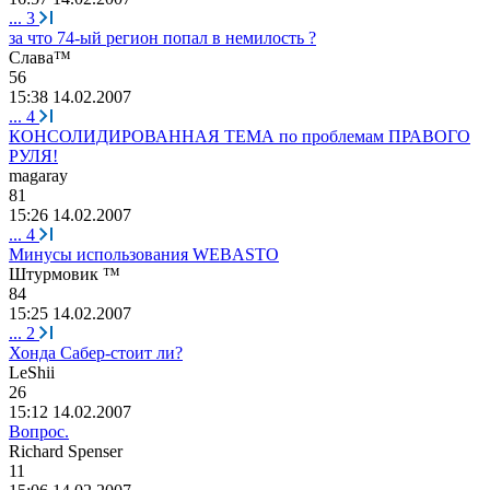
...
3
за что 74-ый регион попал в немилость ?
C
л
a
в
a™
56
15:38 14.02.2007
...
4
КОНСОЛИДИРОВАННАЯ ТЕМА по проблемам ПРАВОГО
РУЛЯ!
magaray
81
15:26 14.02.2007
...
4
Минусы использования WEBASTO
Штурмовик
™
84
15:25 14.02.2007
...
2
Хонда Сабер-стоит ли?
LeShii
26
15:12 14.02.2007
Вопрос.
Richard Spenser
11