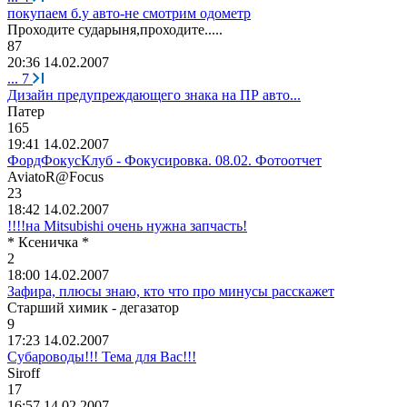
покупаем б.у авто-не смотрим одометр
Проходите
сударыня
,
проходите
.....
87
20:36 14.02.2007
...
7
Дизайн предупреждающего знака на ПР авто...
Патер
165
19:41 14.02.2007
ФордФокусКлуб - Фокусировка. 08.02. Фотоотчет
AviatoR@Focus
23
18:42 14.02.2007
!!!!на Mitsubishi очень нужна запчасть!
*
Ксеничка
*
2
18:00 14.02.2007
Зафира, плюсы знаю, кто что про минусы расскажет
Старший
химик
-
дегазатор
9
17:23 14.02.2007
Субароводы!!! Тема для Вас!!!
Siroff
17
16:57 14.02.2007