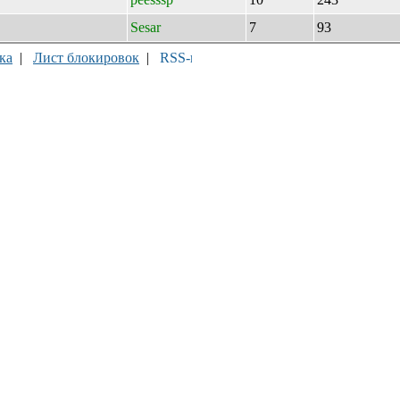
Sesar
7
93
ка
|
Лист блокировок
|