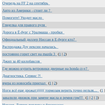
Очередь на FF 2 на сентябрь
Авто из Америки - стоит ли ?
Помогите! Уходит масло
Гляделка для правого руля
Дорога в Ё-бург с Уралмаша - пробки
Официальный диллер Ниссан в Е-бурге кто?
Распродажа Дэу нексии началась.
постоянно горит свет на mazda 3
(
1
|
2
)
Джип за 40 килобаксов
Где можно купить ветровики дверные на honda cr-v?
Диагностика. Сервис ?!
вчера из новосиба приехал
(
1
|
2
)
Ноги всё еще дрожат:(((((( тормозам верить точно нельзя....
(
1
завалили движок при замене масла и ремня грм!!!
(
1
|
2
|
3
)
Нексия. Датчик топлива и бензонасос.