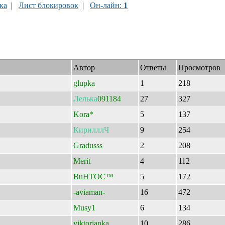
ка
|
Лист блокировок
|
Он-лайн:
1
Автор
Ответы
Просмотров
glupka
1
218
Лелька
091184
27
327
Kora*
5
137
КирилллЧ
9
254
Gradusss
2
208
Merit
4
112
BuHTOC™
5
172
-aviaman-
16
472
Musy1
6
134
viktorianka
10
286