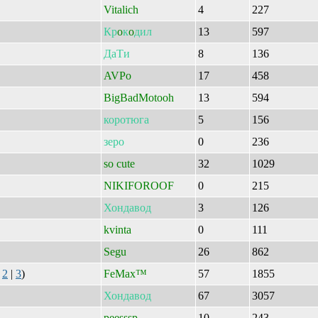
Vitalich
4
227
Кр
o
к
o
дил
13
597
ДаТи
8
136
AVPo
17
458
BigBadMotooh
13
594
коротюга
5
156
зеро
0
236
so cute
32
1029
NIKIFOROOF
0
215
Хондавод
3
126
kvinta
0
111
Segu
26
862
|
2
|
3
)
FeMax™
57
1855
Хондавод
67
3057
peesssp
10
243