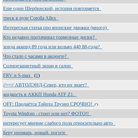
Еще один Щербинский, история повторяется
треск в руле Corolla Allex
Интересная статья про японские движки (много)
Кто недавно протачивал тормозные диски?
хонда аккорд 89 года или вольво 440 88-года?
Что стало с часами в акценте?
Солнцезащитный экран в салон
FRV и S-max
(
1
)
//==// АВТОЛЭНД-Север, кто их знает?
жидкость в АККП Honda ATF Z1.
OFF: Продаётся Тойота Труэно СРОЧНО!
Toyota Windom - стоит или нет? ФОТО!!
интересует мнение слабого пола относительно авто
Беру иномарь, новый. погите