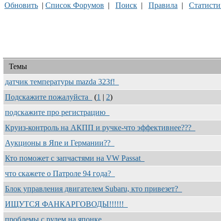
Обновить
|
Список Форумов
|
Поиск
|
Правила
|
Статисти
Темы
датчик температуры mazda 323f!
Подскажите пожалуйста
(
1
|
2
)
подскажите про регистрацию
Круиз-контроль на АКПП и ручке-что эффективнее???
Аукционы в Япе и Германии??
Кто поможет с запчастями на VW Passat
что скажете о Патроле 94 года?
Блок управления двигателем Subaru, кто привезет?
ИЩУТСЯ ФАНКАРГОВОДЫ!!!!!!
проблемы c рулем на японке