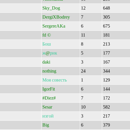
Sky_Dog
12
648
DergiXBodrey
7
305
SergereAKa
6
675
fd ©
11
181
Бош
8
213
ж
@
рик
5
177
daki
3
167
nothing
24
344
Моя
совесть
1
129
IgorFit
6
144
#Diez#
7
172
Sesar
10
582
изгой
3
217
Big
6
379