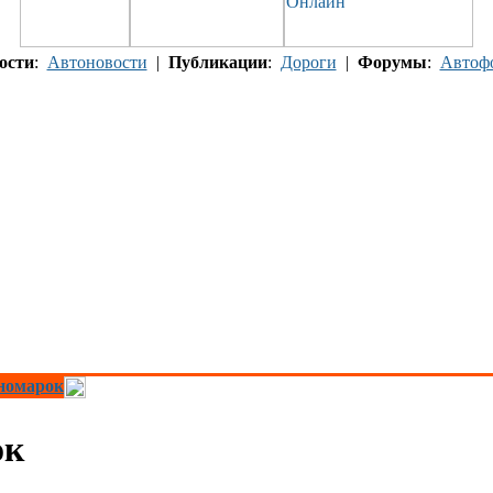
ости
:
Автоновости
|
Публикации
:
Дороги
|
Форумы
:
Автоф
номарок
ок