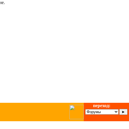
ие.
переход: