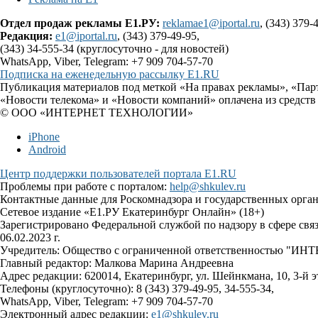
Отдел продаж рекламы Е1.РУ:
reklamae1@iportal.ru
, (343) 379-
Редакция:
e1@iportal.ru
, (343) 379-49-95,
(343) 34-555-34 (круглосуточно - для новостей)
WhatsApp, Viber, Telegram: +7 909 704-57-70
Подписка на еженедельную рассылку E1.RU
Публикация материалов под меткой «На правах рекламы», «Пар
«Новости телекома» и «Новости компаний» оплачена из средств
© ООО «ИНТЕРНЕТ ТЕХНОЛОГИИ»
iPhone
Android
Центр поддержки пользователей портала E1.RU
Проблемы при работе с порталом:
help@shkulev.ru
Контактные данные для Роскомнадзора и государственных орга
Сетевое издание «Е1.РУ Екатеринбург Онлайн» (18+)
Зарегистрировано Федеральной службой по надзору в сфере св
06.02.2023 г.
Учредитель: Общество с ограниченной ответственностью 
Главный редактор: Малкова Марина Андреевна
Адрес редакции: 620014, Екатеринбург, ул. Шейнкмана, 10, 3-й э
Телефоны (круглосуточно): 8 (343) 379-49-95, 34-555-34,
WhatsApp, Viber, Telegram: +7 909 704-57-70
Электронный адрес редакции:
e1@shkulev.ru