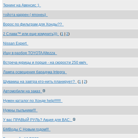
Тюнинг на Авенсис :)
тойота каррен ( японец)
Ворос по фильтрам для Хонды??
2 Слава™ или еще комунить)))
(
1
|
2
)
Nissan Expert
Ищу в разбор TOYOTA Altezza
Встреча курицы и порше - на скорости 250 км/ч
Лампа освещения барадчка Integra
Шувакиш на завтра кто-нить планирует?
(
1
|
2
)
Автомобили на заказ
Нужен каталог по Хонде help!!!!!!!
Нужны пыльники!!!
У вас ПРАВЫЙ РУЛЬ? Акция для ВАС:
БМВоды С Новым годом!!!