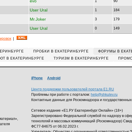
evo
1
90
User Ural
1
184
Mr.Joker
3
179
User Ural
0
149
кировок
|
ТЕРИНБУРГЕ
ПРОБКИ В ЕКАТЕРИНБУРГЕ
ФОРУМЫ В ЕКАТ
ЮТ В ЕКАТЕРИНБУРГЕ
ТУРИЗМ В ЕКАТЕРИНБУРГЕ
ПРОМО
iPhone
Android
Центр поддержки пользователей портала E1.RU
Проблемы при работе с порталом:
help@shkulev.ru
Контактные данные для Роскомнадзора и государственных
Сетевое издание «Е1.РУ Екатеринбург Онлайн» (18+)
Зарегистрировано Федеральной службой по надзору в сф
материал»,
технологий и массовых коммуникаций (Роскомнадзор) Свид
дателя
ФС77-84675 от 06.02.2023 г.
Учредитель: Общество с ограниченной ответственность