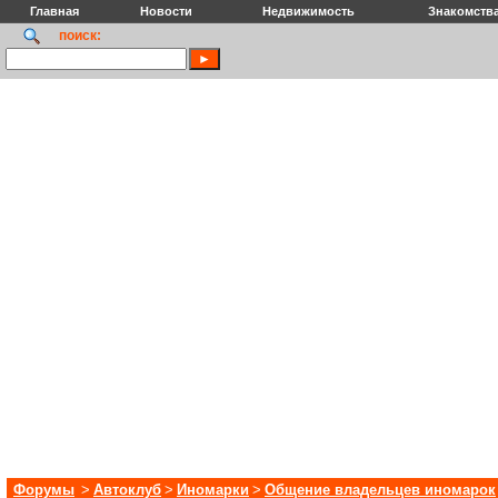
Главная
Новости
Недвижимость
Знакомств
поиск:
Форумы
>
Автоклуб
>
Иномарки
>
Общение владельцев иномарок