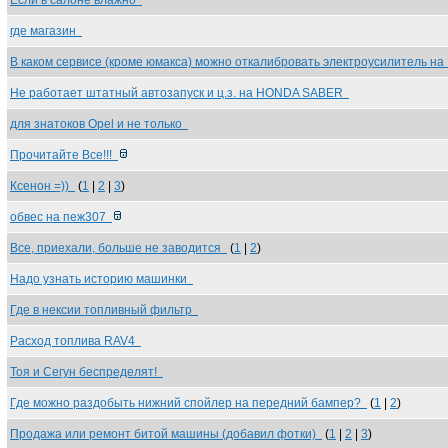
Если в салоне влажно
где магазин
В каком сервисе (кроме юмакса) можно откалибровать электроусилитель н
Не работает штатный автозапуск и ц.з. на HONDA SABER
для знатоков Opel и не только
Прочитайте Все!!!
Ксенон =))
(
1
|
2
|
3
)
обвес на пеж307
Все, приехали, больше не заводится
(
1
|
2
)
Надо узнать историю машинки
Где в нексии топливный фильтр
Расход топлива RAV4
Тоя и Сегун беспределят!
Где можно раздобыть нижний спойлер на передний бампер?
(
1
|
2
)
Продажа или ремонт битой машины (добавил фотки)
(
1
|
2
|
3
)