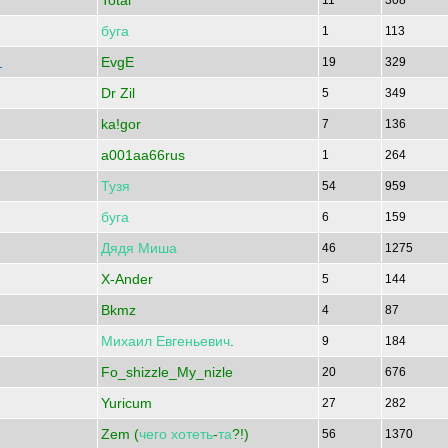
Total
11
308
буга
1
113
EvgE
а
19
329
Dr Zil
5
349
ka!gor
7
136
a001aa66rus
1
264
Тузя
54
959
буга
6
159
Дядя
Миша
46
1275
X-Ander
5
144
Bkmz
4
87
Михаил
Евгеньевич
.
9
184
Fo_shizzle_My_nizle
20
676
Yuricum
27
282
Zem (
чего
хотеть
-
та
?!)
56
1370