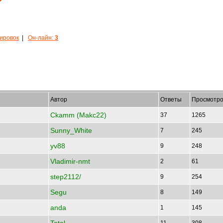
кировок
|
Он-лайн:
3
Автор
Ответы
Просмотро
Ckamm (Makc22)
37
1265
Sunny_White
7
245
yv88
9
248
Vladimir-nmt
2
61
step2112/
9
254
Segu
8
149
anda
1
145