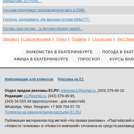
Бильштайн 16 PSS9...
Что нам предложат производители авто в 2006
Господа, подскажите, где магазин оптики Hella???
Готовь сани летом..., а летнюю резину зимой.
Обновить
|
Список Форумов
|
Поиск
|
Правила
|
Статистика
|
Лист бло
ЗНАКОМСТВА В ЕКАТЕРИНБУРГЕ
ПОГОДА В ЕКА
АФИША В ЕКАТЕРИНБУРГЕ
ГОРОСКОП
КУРСЫ ВАЛ
Информация для клиентов
Реклама на Е1
Отдел продаж рекламы Е1.РУ:
reklamae1@iportal.ru
, (343) 379-49-10
Редакция:
e1@iportal.ru
, (343) 379-49-95,
(343) 34-555-34 (круглосуточно - для новостей)
WhatsApp, Viber, Telegram: +7 909 704-57-70
Подписка на еженедельную рассылку E1.RU
Публикация материалов под меткой «На правах рекламы», «Партнёрский 
«Новости телекома» и «Новости компаний» оплачена из средств рекламо