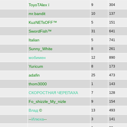
ToyoTAlex ї
9
304
mr.bandit
10
137
KuzNETsOFF™
5
151
SwordFish™
31
641
Italian
5
741
Sunny_White
8
261
мобимен
12
890
Yuricum
8
173
adafin
25
473
thom3000
1
143
СКОРОСТНАЯ
ЧЕРЕПАХА
7
128
Fo_shizzle_My_nizle
9
154
Влад
©
13
493
--
Илюха
--
3
141