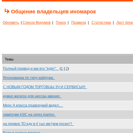
Общение владельцев иномарок
Обновить
|
Список Форумов
|
Поиск
|
Правила
|
Статистика
|
Лист бло
Темы
Полный привод и как его "едят".
(
1
|
2
)
Япономарка по типу каблучка
С НОВЫМ ГОДОМ ТОРГОВЦЫ ЗЧ И СЕРВИСЫ!!!
нужно железо для ниссан авенир
Мерс А класса праворукий видел...
лампочки H3C на ceres marino
на первое ТО еду в 4 тыс км:(чем грозит?