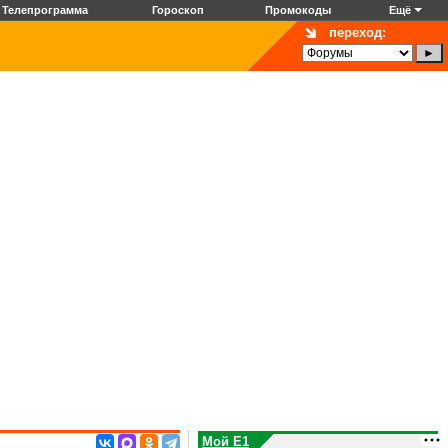
Телепрограмма
Гороскоп
Промокоды
Ещё
переход:
Мой E1