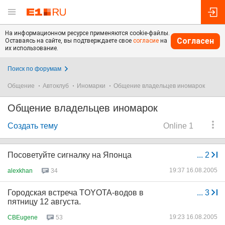
На информационном ресурсе применяются cookie-файлы.
Согласен
Оставаясь на сайте, вы подтверждаете свое
согласие
на
их использование.
Поиск по форумам
Общение
Автоклуб
Иномарки
Общение владельцев иномарок
Общение владельцев иномарок
Создать тему
Online 1
Посоветуйте сигналку на Японца
...
2
19:37 16.08.2005
alexkhan
34
Городская встреча TOYOTA-водов в
...
3
пятницу 12 августа.
19:23 16.08.2005
CBEugene
53