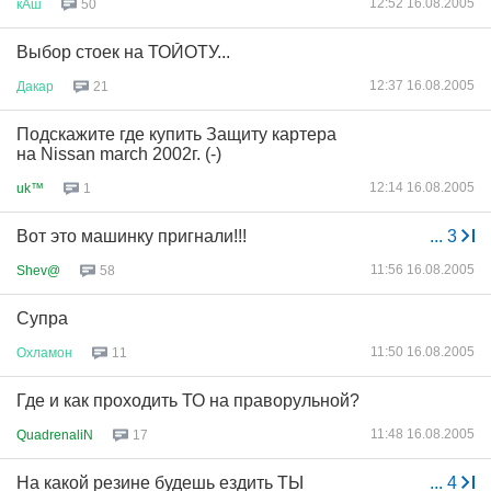
12:52 16.08.2005
кАш
50
Выбор стоек на ТОЙОТУ...
12:37 16.08.2005
Дакар
21
Подскажите где купить Защиту картера
на Nissan march 2002г. (-)
12:14 16.08.2005
uk™
1
Вот это машинку пригнали!!!
...
3
11:56 16.08.2005
Shev@
58
Супра
11:50 16.08.2005
Охламон
11
Где и как проходить ТО на праворульной?
11:48 16.08.2005
QuadrenaliN
17
На какой резине будешь ездить ТЫ
...
4