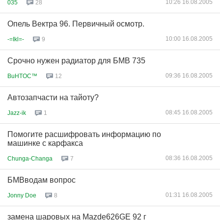
10:26 16.08.2005
035
28
Опель Вектра 96. Первичный осмотр.
10:00 16.08.2005
-=Ikl=-
9
Срочно нужен радиатор для БМВ 735
09:36 16.08.2005
BuHTOC™
12
Автозапчасти на тайоту?
08:45 16.08.2005
Jazz-ik
1
Помогите расшифровать информацию по
машинке с карфакса
08:36 16.08.2005
Chunga-Changa
7
БМВводам вопрос
01:31 16.08.2005
Jonny Doe
8
замена шаровых на Mazde626GE 92 г