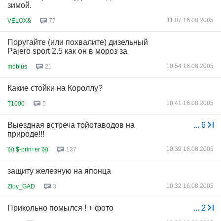
зимой.
11:07 16.08.2005
VELOX&
77
Поругайте (или похвалите) дизельный
Pajero sport 2.5 как он в мороз за
10:54 16.08.2005
mobius
21
Какие стойки на Короллу?
10:41 16.08.2005
T1000
5
Выездная встреча тойотаводов на
...
6
природе!!!
10:39 16.08.2005
ї}{ї $-prin
т
er ї}{ї
137
защиту железную на японца
10:32 16.08.2005
Zloy_GAD
3
Прикольно помылся ! + фото
...
2