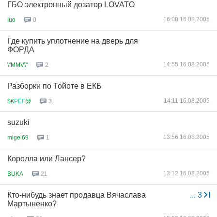
ГБО электронный дозатор LOVATO
16:08 16.08.2005
iuo
0
Где купить уплотнение на дверь для
ФОРДА
14:55 16.08.2005
\"MMV\"
2
Разборки по Тойоте в ЕКБ
14:11 16.08.2005
$€
РЁГ
@
3
suzuki
13:56 16.08.2005
migel69
1
Королла или Лансер?
13:12 16.08.2005
BUKA
21
Кто-нибудь знает продавца Вячаслава
...
3
Мартыненко?