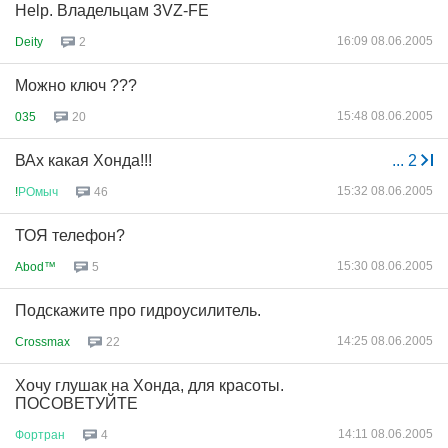
Help. Владельцам 3VZ-FE
16:09 08.06.2005
Deity
2
Можно ключ ???
15:48 08.06.2005
035
20
ВАх какая Хонда!!!
...
2
15:32 08.06.2005
!
РОмыч
46
ТОЯ телефон?
15:30 08.06.2005
Abod™
5
Подскажите про гидроусилитель.
14:25 08.06.2005
Crossmax
22
Хочу глушак на Хонда, для красоты.
ПОСОВЕТУЙТЕ
14:11 08.06.2005
Фортран
4