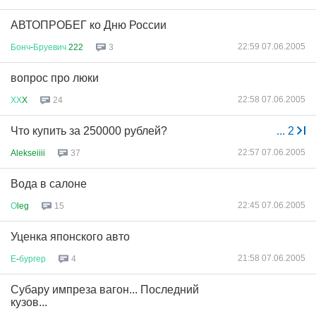
АВТОПРОБЕГ ко Дню России
22:59 07.06.2005
Бонч
-
Бруевич
222
3
вопрос про люки
22:58 07.06.2005
ХХ
X
24
Что купить за 250000 рублей?
...
2
22:57 07.06.2005
Alekseiiii
37
Вода в салоне
22:45 07.06.2005
О
leg
15
Уценка японского авто
21:58 07.06.2005
Е
-
бургер
4
Субару импреза вагон... Последний
кузов...