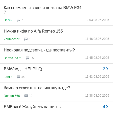
Как снимается задняя полка на BMW E34
?
12:03 08.06.2005
B
асёк
7
Нужна инфа по Alfa Romeo 155
11:46 08.06.2005
Zhumacher
6
Неоновая подсветка - где поставить!?
11:45 08.06.2005
Barracuda™
15
BMWводы HELP!! (((
...
2
11:43 08.06.2005
Fantic
44
бампер склеить и тюнингануть где?
11:38 08.06.2005
Demon 666
12
БМВоды! Жалуйтесь на жизнь!
...
4