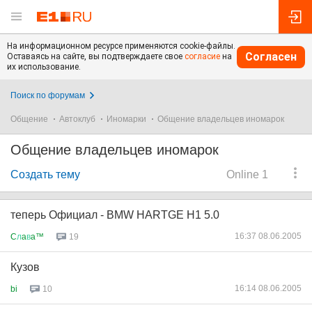
На информационном ресурсе применяются cookie-файлы.
Согласен
Оставаясь на сайте, вы подтверждаете свое
согласие
на
их использование.
Поиск по форумам
Общение
Автоклуб
Иномарки
Общение владельцев иномарок
Общение владельцев иномарок
Создать тему
Online 1
теперь Официал - BMW HARTGE H1 5.0
16:37 08.06.2005
C
л
a
в
a™
19
Кузов
16:14 08.06.2005
bi
10