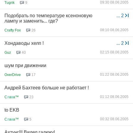
09:30 08.06.2005
Tugrik
9
Подобрать по температуре ксеноновую
...
2
лампу и заменить... где?
08:10 08.06.2005
Crafty Fox
26
Хондаводы хелп !
...
2
02:15 08.06.2005
Guz
40
шум при движении
01:22 08.06.2005
OverDrive
17
Андрей Бахтеев больше не работает !
01:12 08.06.2005
C
л
a
в
a™
23
to EKB
00:32 08.06.2005
C
л
a
в
a™
5
Ахтунг!!! Видел гадюку!