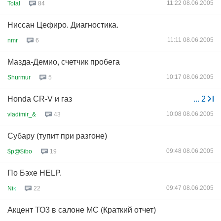
11:22 08.06.2005
Total
84
Ниссан Цефиро. Диагностика.
11:11 08.06.2005
nmr
6
Мазда-Демио, счетчик пробега
10:17 08.06.2005
Shurmur
5
Honda CR-V и газ
...
2
10:08 08.06.2005
vladimir_&
43
Субару (тупит при разгоне)
09:48 08.06.2005
$p@$ibo
19
По Бэхе HELP.
09:47 08.06.2005
Ni
к
22
Акцент ТО3 в салоне МС (Краткий отчет)