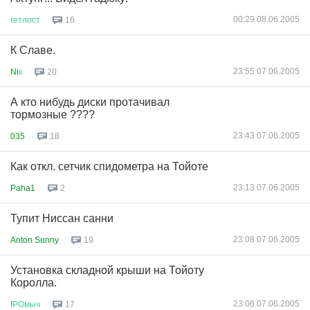
00:29 08.06.2005
гетлост
16
К Славе.
23:55 07.06.2005
Ni
к
20
А кто нибудь диски протачивал
тормозные ????
23:43 07.06.2005
035
18
Как откл. сетчик спидометра на Тойоте
23:13 07.06.2005
Paha1
2
Тупит Ниссан санни
23:08 07.06.2005
Anton Sunny
19
Установка складной крыши на Тойоту
Королла.
23:06 07.06.2005
!
РОмыч
17