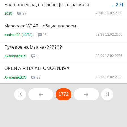
Баян, канешна, но очень фота красивая
...
2
23:40 12.02.2005
2020
37
Мерседес W140... общие вопросы...
23:39 12.02.2005
medved01 (
КЗПА
)
16
Рулевое на Мылке -??????
23:09 12.02.2005
AkademikBSS
2
OPEN AIR НА АВТОМОБИЛЯХ
20:38 12.02.2005
AkademikBSS
22
1772