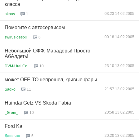
класса
03:23 14.02.2005
akbas
1
Помогите с автосервисом
00:18 14.02.2005
swirus gestkii
6
Небольшой ОФФ: Марадеры! Просто
АбАлдеть!
23:10 13.02.2005
DVM-Ural Co.
10
может OFF. ТО непрошел, кривые фары
21:57 13.02.2005
Sadko
11
Huindai Getz VS Skoda Fabia
20:58 13.02.2005
_Grom_
10
Ford Ka
20:20 13.02.2005
Дашечка
5