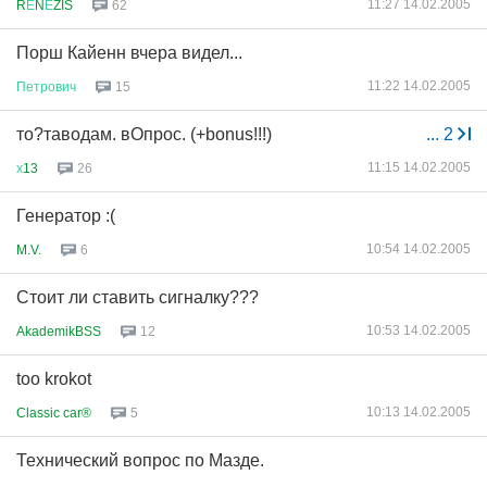
11:27 14.02.2005
R
Е
N
Е
ZIS
62
Порш Кайенн вчера видел...
11:22 14.02.2005
Петрович
15
то?таводам. вОпрос. (+bonus!!!)
...
2
11:15 14.02.2005
х
13
26
Генератор :(
10:54 14.02.2005
M.V.
6
Стоит ли ставить сигналку???
10:53 14.02.2005
AkademikBSS
12
too krokot
10:13 14.02.2005
Classic car®
5
Технический вопрос по Мазде.