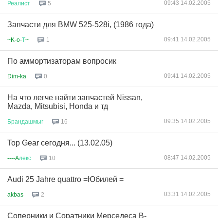
09:43 14.02.2005
Реалист
5
Запчасти для BMW 525-528i, (1986 года)
09:41 14.02.2005
~K-o-
Т
~
1
По аммортизаторам вопросик
09:41 14.02.2005
Dim-ka
0
На что легче найти запчастей Nissan,
Mazda, Mitsubisi, Honda и тд
09:35 14.02.2005
Брандашмыг
16
Top Gear сегодня... (13.02.05)
08:47 14.02.2005
----A
лекс
10
Audi 25 Jahre quattro =Юбилей =
03:31 14.02.2005
akbas
2
Соперники и Соратники Мерседеса В-