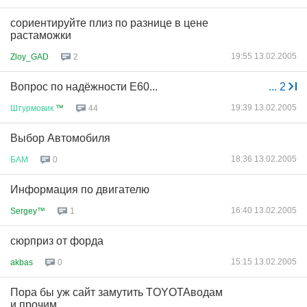
сориентируйте плиз по разнице в цене
растаможки
19:55 13.02.2005
Zloy_GAD
2
Вопрос по надёжности Е60...
...
2
19:39 13.02.2005
Штурмовик
™
44
Выбор Автомобиля
18:36 13.02.2005
БАМ
0
Информация по двигателю
16:40 13.02.2005
Sergey™
1
сюрприз от форда
15:15 13.02.2005
akbas
0
Пора бы уж сайт замутить ТOYOTAводам
и прочим