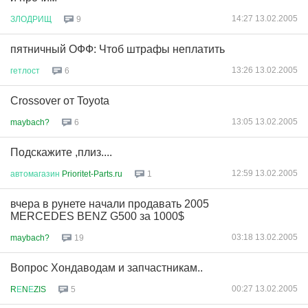
14:27 13.02.2005
ЗЛОДРИЩ
9
пятничный ОФФ: Чтоб штрафы неплатить
13:26 13.02.2005
гетлост
6
Crossover от Toyota
13:05 13.02.2005
maybach?
6
Подскажите ,плиз....
12:59 13.02.2005
автомагазин
Prioritet-Parts.ru
1
вчера в рунете начали продавать 2005
MERCEDES BENZ G500 за 1000$
03:18 13.02.2005
maybach?
19
Вопрос Хондаводам и запчастникам..
00:27 13.02.2005
R
Е
N
Е
ZIS
5