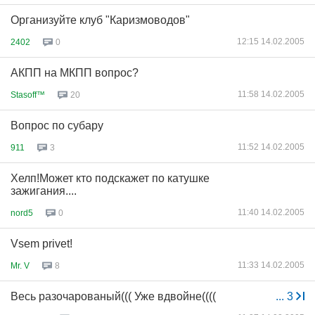
Организуйте клуб "Каризмоводов"
12:15 14.02.2005
2402
0
АКПП на МКПП вопрос?
11:58 14.02.2005
Stasoff™
20
Вопрос по субару
11:52 14.02.2005
911
3
Хелп!Может кто подскажет по катушке
зажигания....
11:40 14.02.2005
nord5
0
Vsem privet!
11:33 14.02.2005
Mr. V
8
Весь разочарованый((( Уже вдвойне((((
...
3