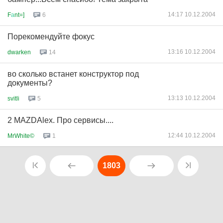
14:17 10.12.2004
F
а
nt=]
6
Порекомендуйте фокус
13:16 10.12.2004
dwarken
14
во сколько встанет конструктор под
документы?
13:13 10.12.2004
svitli
5
2 MAZDAlex. Про сервисы....
12:44 10.12.2004
MrWhite©
1
1803