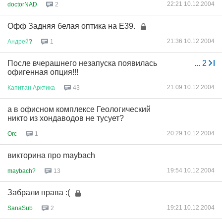
22:21 10.12.2004
doctorNAD
2
Офф Задняя белая оптика на E39.
21:36 10.12.2004
Андрей
?
1
После вчерашнего незапуска появилась
...
2
офигенная опция!!!
21:09 10.12.2004
Капитан
Арктика
43
а в офисном комплексе Геологический
никто из хондаводов не тусует?
20:29 10.12.2004
Orc
1
викторина про maybach
19:54 10.12.2004
maybach?
13
Забрали права :(
19:21 10.12.2004
SanaSub
2