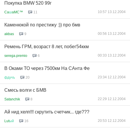
Покупка BMW 520 99г
10:57 13.12.2004
Ca
ш
aMC™
11
Каменюкой по престижу :)) про бмв
00:56 13.12.2004
akbas
9
Ремень ГРМ, возраст 8 лет, побег54ккм
00:33 13.12.2004
serega.premio
6
В Оками ТО через 7500км На САнта Фе
23:34 12.12.2004
фдучъ
20
Смесь волги с БМВ
22:29 12.12.2004
Satanchik
8
Ай нид хелп!!! скрутить счетчик... где???
20:53 12.12.2004
Lut
ый
16