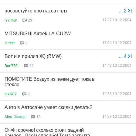
посоветуйте про пассат плз
...
2
17:27 10.12.2004
l??imur
29
MITSUBISHI Airtrek LA-CU2W
17:04 10.12.2004
idirect
0
Вот и я прилип Ж) (BMW)
...
4
14:42 10.12.2004
Bort730i
82
ПОМОГИТЕ Воздух из печки дует тока в
стекло
14:33 10.12.2004
nikAC?
2
А кто в Автосане умеет скидки делать?
14:28 10.12.2004
Alex_
Завгар
13
ОФФ: срочно! сколько стоит задний
бампер...Всем спасибо! Тема закрыта