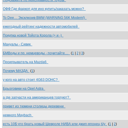
Подскажите по неисправности Toyota
ОФФ Где фаркоп для ино купить/заказать можно?
То Dee.... Эксклюзив BMW (WARNING 56K Modem!)
ежегодный рейтинг надежности автомобилей
Покупка новой Тойота Корола (+ и -)
Мануалы - Сивик
БМВоды и пр. немцеводы - почитайте....
(
1
|
2
|
3
)
Проигрыватель на Mazda6
Почему МАЗДА
(
1
)
у кого на авто стоит 4G63 DOHC?
Брызговики на Opel Astra
а где запчасти на американцев торгуют?
привет из тюмени столицы деревени
немного Maybach
есть 10$ что брать новый Шевроле НИВА или джип-японец б/у
(
1
|
2
)