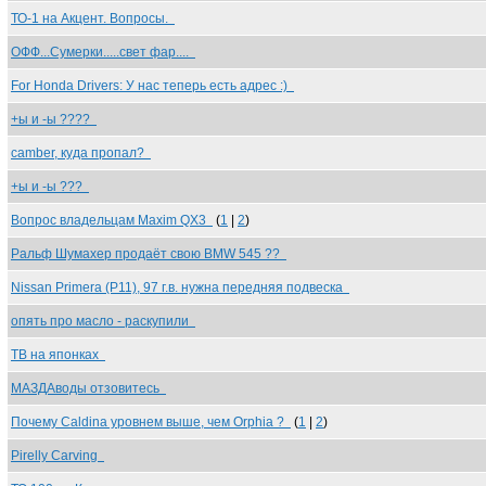
ТО-1 на Акцент. Вопросы.
ОФФ...Сумерки.....свет фар....
For Honda Drivers: У нас теперь есть адрес :)
+ы и -ы ????
camber, куда пропал?
+ы и -ы ???
Вопрос владельцам Maxim QX3
(
1
|
2
)
Ральф Шумахер продаёт свою BMW 545 ??
Nissan Primera (Р11), 97 г.в. нужна передняя подвеска
опять про масло - раскупили
ТВ на японках
МАЗДАводы отзовитесь
Почему Caldina уровнем выше, чем Orphia ?
(
1
|
2
)
Pirelly Carving