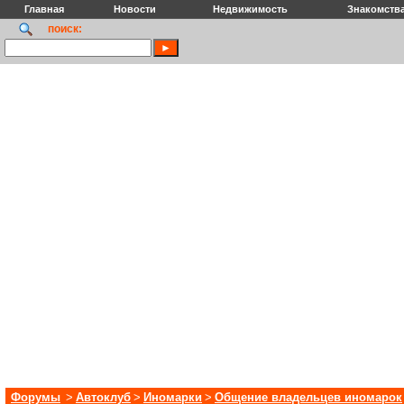
Главная
Новости
Недвижимость
Знакомств
поиск:
Форумы
>
Автоклуб
>
Иномарки
>
Общение владельцев иномарок