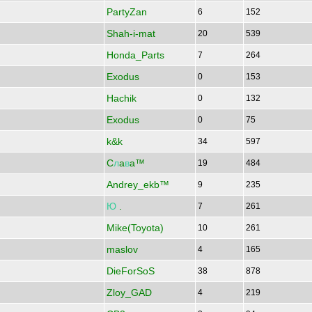
PartyZan
6
152
Shah-i-mat
20
539
Honda_Parts
7
264
Exodus
0
153
Hachik
0
132
Exodus
0
75
k&k
34
597
C
л
a
в
a™
19
484
Andrey_ekb™
9
235
Ю
.
7
261
Mike(Toyota)
10
261
maslov
4
165
DieForSoS
38
878
Zloy_GAD
4
219