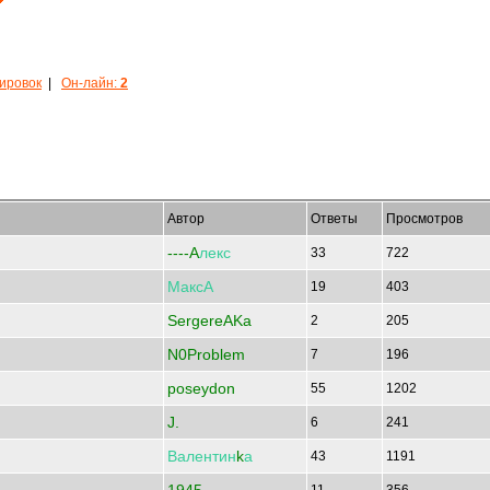
кировок
|
Он-лайн:
2
Автор
Ответы
Просмотров
----A
лекс
33
722
МаксА
19
403
SergereAKa
2
205
N0Problem
7
196
poseydon
55
1202
J.
6
241
Валентин
k
а
43
1191