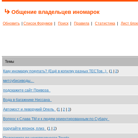
Общение владельцев иномарок
Обновить
|
Список Форумов
|
Поиск
|
Правила
|
Статистика
|
Лист бло
Темы
Каку иномарку покупать? (Ещё в копилку разных ТЕСТов...)
(
1
|
2
)
митсубисиводы..
подскажите сайт Привоза
Вода в багажнике Ниссана
Автомост и леворукий Опель
(
1
|
2
|
3
)
Вопрос к Слава ТМ и к людям ориентированным по Субару
поругайте японок, плиз
(
1
|
2
)