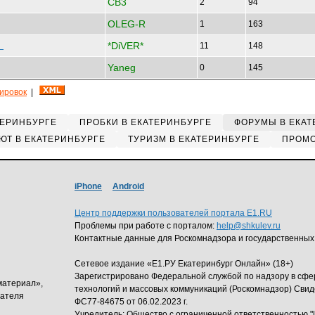
CB3
2
94
OLEG-R
1
163
*DiVER*
и
11
148
Yaneg
0
145
кировок
|
ТЕРИНБУРГЕ
ПРОБКИ В ЕКАТЕРИНБУРГЕ
ФОРУМЫ В ЕКАТ
ЮТ В ЕКАТЕРИНБУРГЕ
ТУРИЗМ В ЕКАТЕРИНБУРГЕ
ПРОМО
iPhone
Android
Центр поддержки пользователей портала E1.RU
Проблемы при работе с порталом:
help@shkulev.ru
Контактные данные для Роскомнадзора и государственных
Сетевое издание «Е1.РУ Екатеринбург Онлайн» (18+)
Зарегистрировано Федеральной службой по надзору в сф
материал»,
технологий и массовых коммуникаций (Роскомнадзор) Свид
дателя
ФС77-84675 от 06.02.2023 г.
Учредитель: Общество с ограниченной ответственность