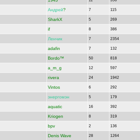
1945
11
356
Андрей
?
7
115
SharkX
5
269
if
8
386
Ленчик
7
2354
adafin
7
132
Bordo™
50
818
a_m_g
12
597
rivera
24
1942
Vintos
6
292
энергомэн
5
179
aquatic
16
392
Kriogen
8
319
bpv
2
136
Denis Wave
28
1264