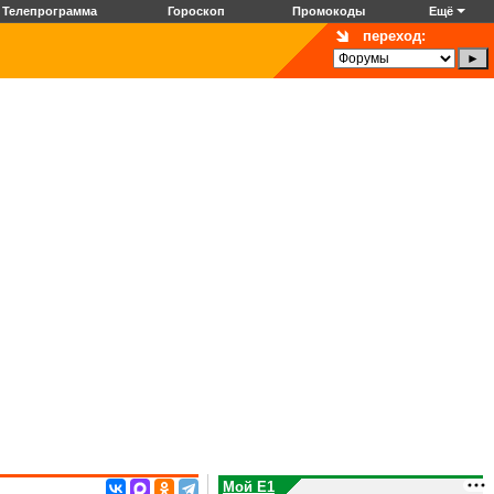
Телепрограмма
Гороскоп
Промокоды
Ещё
переход:
Мой E1