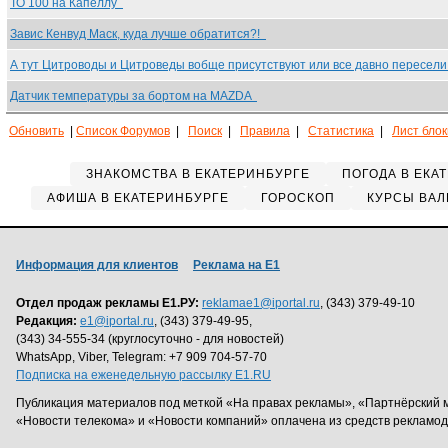
ТО 100 на Капеллу
Завис Кенвуд Маск, куда лучше обратится?!
А тут Цитроводы и Цитроведы вобще присутствуют или все давно пересел
Датчик температуры за бортом на MAZDA
Обновить
|
Список Форумов
|
Поиск
|
Правила
|
Статистика
|
Лист бло
ЗНАКОМСТВА В ЕКАТЕРИНБУРГЕ
ПОГОДА В ЕКА
АФИША В ЕКАТЕРИНБУРГЕ
ГОРОСКОП
КУРСЫ ВАЛ
Информация для клиентов
Реклама на Е1
Отдел продаж рекламы Е1.РУ:
reklamae1@iportal.ru
, (343) 379-49-10
Редакция:
e1@iportal.ru
, (343) 379-49-95,
(343) 34-555-34 (круглосуточно - для новостей)
WhatsApp, Viber, Telegram: +7 909 704-57-70
Подписка на еженедельную рассылку E1.RU
Публикация материалов под меткой «На правах рекламы», «Партнёрский 
«Новости телекома» и «Новости компаний» оплачена из средств рекламо