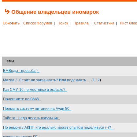
Общение владельцев иномарок
Обновить
|
Список Форумов
|
Поиск
|
Правила
|
Статистика
|
Лист бло
Темы
БМВоды - просьба:)
Mazda 3. Стоит ли заказывать? Или подождать...
(
1
|
2
)
Как СМУ-16 по жестянке и окраске?
Подскажите по BMW
Промыть систему питания на Ауди 80
Тойота - надо делать вакуумник
По ремонту АКПП кто реально может опытом поделиться (-)?