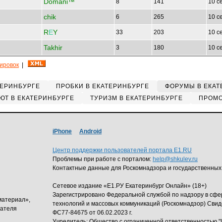
Domani™
8
141
10 с
chik
6
265
10 с
R
Е
Y
33
203
10 с
Takhir
3
180
10 с
кировок
|
ТЕРИНБУРГЕ
ПРОБКИ В ЕКАТЕРИНБУРГЕ
ФОРУМЫ В ЕКАТ
ЮТ В ЕКАТЕРИНБУРГЕ
ТУРИЗМ В ЕКАТЕРИНБУРГЕ
ПРОМО
iPhone
Android
Центр поддержки пользователей портала E1.RU
Проблемы при работе с порталом:
help@shkulev.ru
Контактные данные для Роскомнадзора и государственных
Сетевое издание «Е1.РУ Екатеринбург Онлайн» (18+)
Зарегистрировано Федеральной службой по надзору в сф
материал»,
технологий и массовых коммуникаций (Роскомнадзор) Свид
дателя
ФС77-84675 от 06.02.2023 г.
Учредитель: Общество с ограниченной ответственность