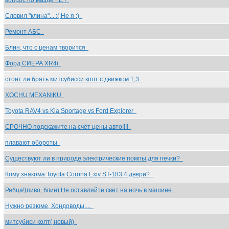
вопрос по мазде ГЕ !
Словил "клина"... :( Не я ;)
Ремонт АБС
Блин, что с ценам творится
Форд СИЕРА XR4i
стоит ли брать митсубисси колт с движком 1,3
XOCHU MEXANIKU
Toyota RAV4 vs Kia Sportage vs Ford Explorer
СРОЧНО подскажите на счёт цены авто!!!!
плавают обороты
Существуют ли в природе электрические помпы для печки?
Кому знакома Toyota Corona Exiv ST-183 4 двери?
Ребца!(пиво, блин) Не оставляйте свет на ночь в машине.
Нужно резюме, Хондоводы....
митсубиси колт( новый)