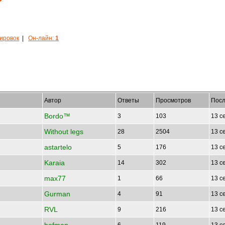
кировок
|
Он-лайн:
1
Автор
Ответы
Просмотров
Посл
Bordo™
3
103
13 с
Without legs
28
2504
13 с
astartelo
5
176
13 с
Karaia
14
302
13 с
max77
1
66
13 с
Gurman
4
91
13 с
RVL
9
216
13 с