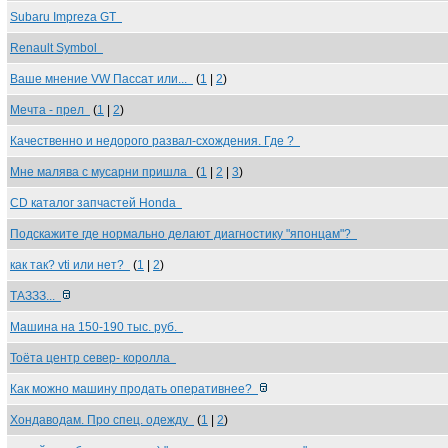
Subaru Impreza GT
Renault Symbol
Ваше мнение VW Пассат или...
(
1
|
2
)
Мечта - прел
(
1
|
2
)
Качественно и недорого развал-схождения. Где ?
Мне малява с мусарни пришла
(
1
|
2
|
3
)
CD каталог запчастей Honda
Подскажите где нормально делают диагностику "японцам"?
как так? vti или нет?
(
1
|
2
)
ТАЗЗЗ...
Машина на 150-190 тыс. руб.
Тоёта центр север- королла
Как можно машину продать оперативнее?
Хондаводам. Про спец. одежду
(
1
|
2
)