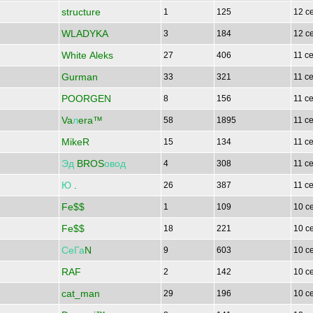
structure
1
125
12 с
WLADYKA
3
184
12 с
White Aleks
27
406
11 с
Gurman
33
321
11 с
POORGEN
8
156
11 с
Va
л
era™
58
1895
11 с
MikeR
15
134
11 с
Эд
BROS
овод
4
308
11 с
Ю
.
26
387
11 с
Fe$$
1
109
10 с
Fe$$
18
221
10 с
СеГа
N
9
603
10 с
RAF
2
142
10 с
cat_man
29
196
10 с