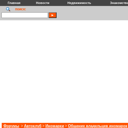
Главная
Новости
Недвижимость
Знакомств
поиск:
Форумы
>
Автоклуб
>
Иномарки
>
Общение владельцев иномарок