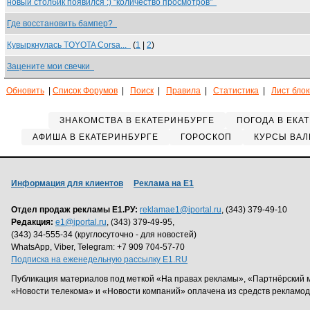
новый столбик появился :) "количество просмотров"
Где восстановить бампер?
Кувыркнулась TOYOTA Corsa...
(
1
|
2
)
Зацените мои свечки
Обновить
|
Список Форумов
|
Поиск
|
Правила
|
Статистика
|
Лист бло
ЗНАКОМСТВА В ЕКАТЕРИНБУРГЕ
ПОГОДА В ЕКА
АФИША В ЕКАТЕРИНБУРГЕ
ГОРОСКОП
КУРСЫ ВАЛ
Информация для клиентов
Реклама на Е1
Отдел продаж рекламы Е1.РУ:
reklamae1@iportal.ru
, (343) 379-49-10
Редакция:
e1@iportal.ru
, (343) 379-49-95,
(343) 34-555-34 (круглосуточно - для новостей)
WhatsApp, Viber, Telegram: +7 909 704-57-70
Подписка на еженедельную рассылку E1.RU
Публикация материалов под меткой «На правах рекламы», «Партнёрский 
«Новости телекома» и «Новости компаний» оплачена из средств рекламо