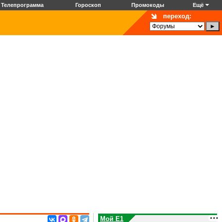
Телепрограмма
Гороскоп
Промокоды
Ещё
переход:
Мой E1