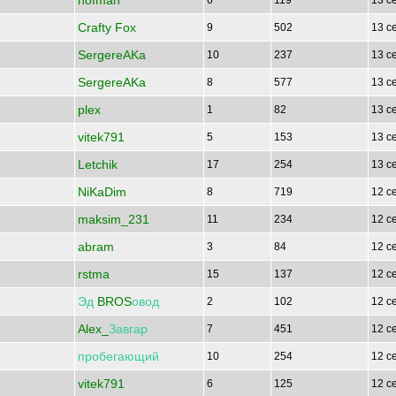
hofman
6
119
13 с
Crafty Fox
9
502
13 с
SergereAKa
10
237
13 с
SergereAKa
8
577
13 с
plex
1
82
13 с
vitek791
5
153
13 с
Letchik
17
254
13 с
NiKaDim
8
719
12 с
maksim_231
11
234
12 с
abram
3
84
12 с
rstma
15
137
12 с
Эд
BROS
овод
2
102
12 с
Alex_
Завгар
7
451
12 с
пробегающий
10
254
12 с
vitek791
6
125
12 с