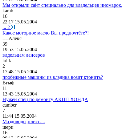
Мы открыли сайт специально для владельцев иномарок.
karab
16
22:17 15.05.2004
...
2
Какое моторное масло Вы предпочтёте?!
----A
лекс
39
19:53 15.05.2004
влдельцам лансеров
tolik
2
17:48 15.05.2004
пробежные машины из владика возит ктонить?
Вгмф
11
13:43 15.05.2004
Нужен спец по ремонту АКПП ХОНДА
camber
7
11:44 15.05.2004
Маздоводы,плисс....
шери
16