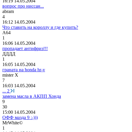
16:19 14.05.2004
вопрос про ниссан...
abram
4
16:12 14.05.2004
Что ставить на короллу и где купить?
А
64
1
16:06 14.05.2004
пропадает антифриз!!!
ДДДД
1
16:05 14.05.2004
граната на honda hr-v
mister X
7
16:03 14.05.2004
...
2
замена масла в АКПП Хонда
9
30
15:00 14.05.2004
ОФФ мазда 9 :-)))
MrWhite©
1