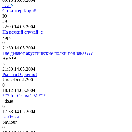
00:13 15.05.2004
...
2
Спринтер Кариб
Ю
.
29
22:00 14.05.2004
На всякий случай. :)
xopc
0
21:30 14.05.2004
Где делают акустические полки под заказ???
AVS™
3
21:30 14.05.2004
Рычаги! Срочно!
UncleDen-L200
0
18:12 14.05.2004
*** for Слава ТМ ***
_dsag_
6
17:33 14.05.2004
разборы
Saviour
0