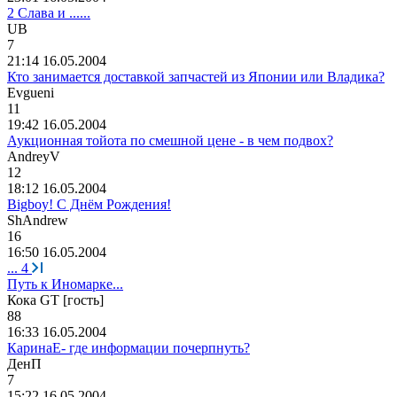
2 Слава и ......
UB
7
21:14 16.05.2004
Кто занимается доставкой запчастей из Японии или Владика?
Evgueni
11
19:42 16.05.2004
Аукционная тойота по смешной цене - в чем подвох?
AndreyV
12
18:12 16.05.2004
Bigboy! С Днём Рождения!
ShAndrew
16
16:50 16.05.2004
...
4
Путь к Иномарке...
Кока GT [гость]
88
16:33 16.05.2004
КаринаЕ- где информации почерпнуть?
ДенП
7
15:22 16.05.2004