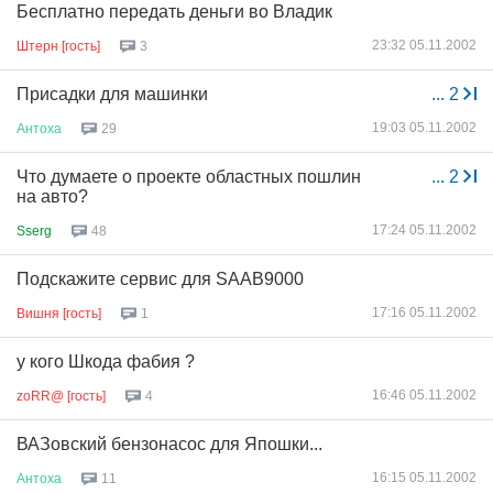
Бесплатно передать деньги во Владик
23:32 05.11.2002
Штерн [гость]
3
Присадки для машинки
...
2
19:03 05.11.2002
Антоха
29
Что думаете о проекте областных пошлин
...
2
на авто?
17:24 05.11.2002
Sserg
48
Подскажите сервис для SAAB9000
17:16 05.11.2002
Вишня [гость]
1
у кого Шкода фабия ?
16:46 05.11.2002
zoRR@ [гость]
4
ВАЗовский бензонасос для Япошки...
16:15 05.11.2002
Антоха
11