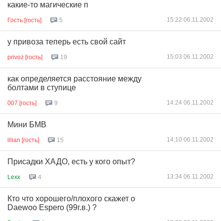
какие-то магические п
15:22 06.11.2002
Гость [гость]
5
у привоза теперь есть свой сайт
15:03 06.11.2002
privoz [гость]
19
как определяется расстояние между
болтами в ступице
14:24 06.11.2002
007 [гость]
9
Мини БМВ
14:10 06.11.2002
lilian [гость]
15
Присадки ХАДО, есть у кого опыт?
13:34 06.11.2002
Lexx
4
Кто что хорошего/плохого скажет о
Daewoo Esperо (99г.в.) ?