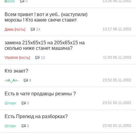
13:26 06.11.2002
B
асёк
0
Всем привет ! вот и уеб.. (наступили)
морозы ! Кто какие свечи ставит
13:17 06.11.2002
Дима [гость]
24
замена 215х65х15 на 205х65х15 на
сколько ниже станет машина?
11:00 06.11.2002
Vladimir [гость]
10
Кто знает?
23:52 05.11.2002
-=A_A=-
8
Есть в чате продавцы резины ?
23:51 05.11.2002
Штерн
0
Есть Прелюд на разборках?
23:45 05.11.2002
Штерн
0