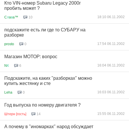
Кто VIN-номер Subaru Legacy 2000г
пробить может ?
18:10 06.11.2002
C
л
a
в
a™
10
подскажите есть ли где то СУБАРУ на
разборке
17:54 06.11.2002
prosto
0
Магазин МОТОР: вопрос
16:04 06.11.2002
N
К
6
Подскажите, на каких "разборках" можно
купить жестянку и сте
16:03 06.11.2002
Leha
0
Год выпуска по номеру двигателя ?
15:55 06.11.2002
Штерн [гость]
14
А почему в "иномарках" народ обсуждает