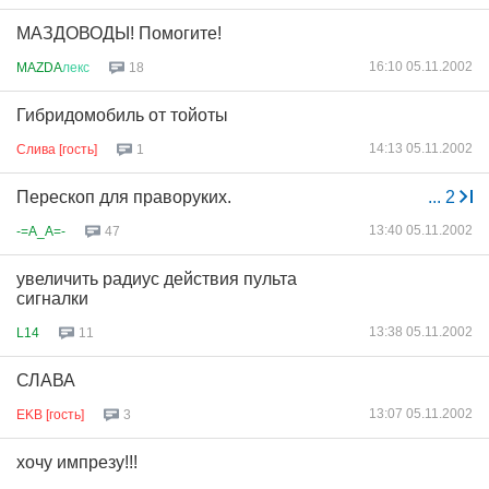
МАЗДОВОДЫ! Помогите!
16:10 05.11.2002
MAZDA
лекс
18
Гибридомобиль от тойоты
14:13 05.11.2002
Слива [гость]
1
Перескоп для праворуких.
...
2
13:40 05.11.2002
-=A_A=-
47
увеличить радиус действия пульта
сигналки
13:38 05.11.2002
L14
11
СЛАВА
13:07 05.11.2002
EKB [гость]
3
хочу импрезу!!!