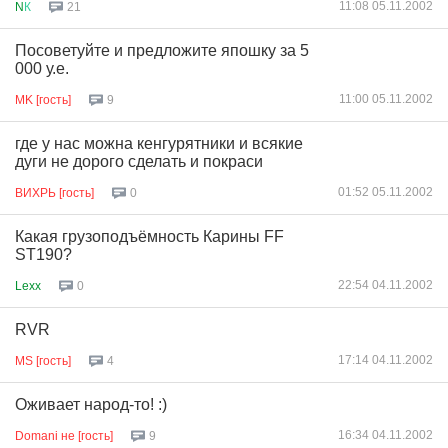
11:08 05.11.2002
N
К
21
Посоветуйте и предложите япошку за 5
000 у.е.
11:00 05.11.2002
MK [гость]
9
где у нас можна кенгурятники и всякие
дуги не дорого сделать и покраси
01:52 05.11.2002
ВИХРЬ [гость]
0
Какая грузоподъёмность Карины FF
ST190?
22:54 04.11.2002
Lexx
0
RVR
17:14 04.11.2002
MS [гость]
4
Оживает народ-то! :)
16:34 04.11.2002
Domani не [гость]
9