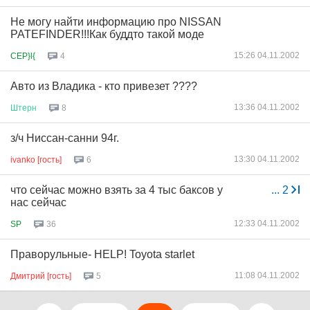
Не могу найти информацию про NISSAN
PATEFINDER!!!Как буддто такой моде
15:26 04.11.2002
CEP}l{
4
Авто из Владика - кто привезет ????
13:36 04.11.2002
Штерн
8
з/ч Ниссан-санни 94г.
13:30 04.11.2002
ivanko [гость]
6
что сейчас можно взять за 4 тыс баксов у
...
2
нас сейчас
12:33 04.11.2002
SP
36
Праворульные- HELP! Toyota starlet
11:08 04.11.2002
Дмитрий [гость]
5