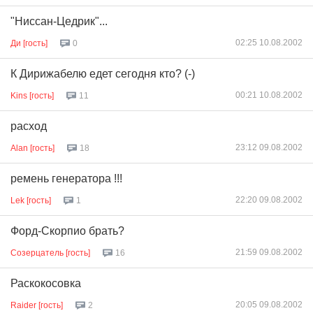
"Ниссан-Цедрик"...
02:25 10.08.2002
Ди [гость]
0
К Дирижабелю едет сегодня кто? (-)
00:21 10.08.2002
Kins [гость]
11
расход
23:12 09.08.2002
Alan [гость]
18
ремень генератора !!!
22:20 09.08.2002
Lek [гость]
1
Форд-Скорпио брать?
21:59 09.08.2002
Созерцатель [гость]
16
Раскокосовка
20:05 09.08.2002
Raider [гость]
2