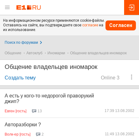
На информационном ресурсе применяются cookie-файлы.
Согласен
Оставаясь на сайте, вы подтверждаете свое
согласие
на
их использование.
Поиск по форумам
Общение
Автоклуб
Иномарки
Общение владельцев иномарок
Общение владельцев иномарок
Создать тему
Online 3
А есть у кого-то недорогой праворукий
джип?
17:39 13.08.2002
Евген [гость]
13
Авторазборки ?
11:49 13.08.2002
Волк-ер [гость]
2