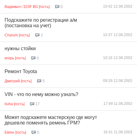
10:42 12.08.2002
Вадимыч / 323F BG [гость]
0
Подскажите по регистрации а/м
(постановка на учет)
10:37 12.08.2002
Charum [гость]
2
нужны стойки
10:16 12.08.2002
игорь [гость]
0
Ремонт Toyota
09:29 12.08.2002
Дмитрий [гость]
5
VIN - что по нему можно узнать?
17:49 11.08.2002
iluha [гость]
17
Может подскажете мастерскую где могут
дешевле поменять ремень ГРМ?
16:41 11.08.2002
Евген [гость]
0