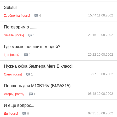
Suksul
15:44 11.08.2002
ZeLёnoчka [гость]
4
Поговорим о .......
21:16 10.08.2002
Smaile [гость]
1
Где можно починить кондей?
20:22 10.08.2002
igor [гость]
2
Нужна юбка бампера Mers E класс!!!
15:27 10.08.2002
Саня [гость]
1
Поршень для M10B16V (BMW315)
08:48 10.08.2002
Игорь_ [гость]
1
И еще вопрос...
02:31 10.08.2002
Ди [гость]
0