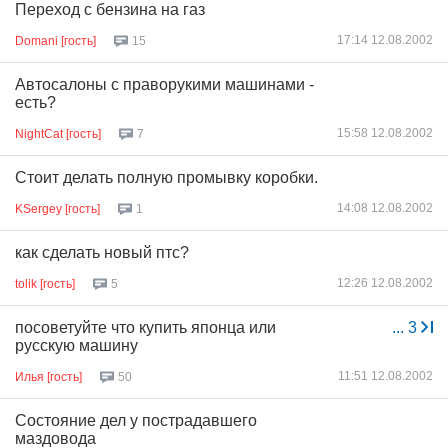
Переход с бензина на газ
17:14 12.08.2002
Domani [гость]
15
Автосалоны с праворукими машинами -
есть?
15:58 12.08.2002
NightCat [гость]
7
Стоит делать полную промывку коробки.
14:08 12.08.2002
KSergey [гость]
1
как сделать новый птс?
12:26 12.08.2002
tolik [гость]
5
посоветуйте что купить японца или
...
3
русскую машину
11:51 12.08.2002
Илья [гость]
50
Состояние дел у пострадавшего
маздовода