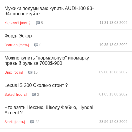
Мужики подумываю купить AUDI-100 93-
94г посоветуйте...
11:31 13.08.2002
КириллЧ [гость]
5
Форд- Эскорт
10:35 13.08.2002
Волк-ер [гость]
0
Можно купить "нормальную" иномарку,
правый руль за 7000$-900
09:00 13.08.2002
Unix [гость]
15
Lexus IS 200 Сколько стоит ?
01:05 13.08.2002
Suksul [гость]
2
Что взять Нексию, Шкоду Фабию, Hyndai
Accent ?
23:56 12.08.2002
Starik [гость]
23