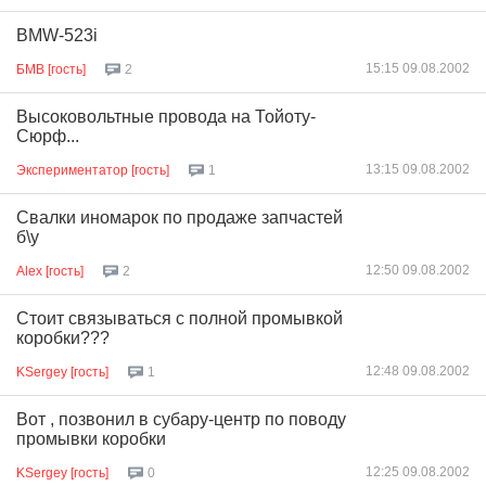
BMW-523i
15:15 09.08.2002
БМВ [гость]
2
Высоковольтные провода на Тойоту-
Сюрф...
13:15 09.08.2002
Экспериментатор [гость]
1
Свалки иномарок по продаже запчастей
б\у
12:50 09.08.2002
Alex [гость]
2
Стоит связываться с полной промывкой
коробки???
12:48 09.08.2002
KSergey [гость]
1
Вот , позвонил в субару-центр по поводу
промывки коробки
12:25 09.08.2002
KSergey [гость]
0