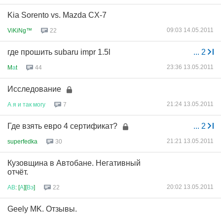
Kia Sorento vs. Mazda CX-7
09:03 14.05.2011
ViKiNg™
22
где прошить subaru impr 1.5l
...
2
23:36 13.05.2011
M
а
t
44
Исследование
21:24 13.05.2011
А
я
и
так
могу
7
Где взять евро 4 сертификат?
...
2
21:21 13.05.2011
superfedka
30
Кузовщина в Автобане. Негативный
отчёт.
20:02 13.05.2011
АВ
: [
А
][
Вэ
]
22
Geely MK. Отзывы.