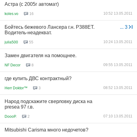
Астра (с 2005г автомат)
10:52 13.05.2011
koles.vo
16
Бойтесь бежевого Лансера г.н. Р388ЕТ.
...
3
Водитель-неадекват.
10:24 13.05.2011
julia500
55
Замен двигателя на помощнее.
09:55 13.05.2011
NF Decor
8
где купить ДВС контрактный?
08:52 13.05.2011
Herr Doktor™
3
Народ подскажите сверловку диска на
presea 97 г.в.
07:10 13.05.2011
DoooP.
2
Mitsubishi Carisma много недочетов?