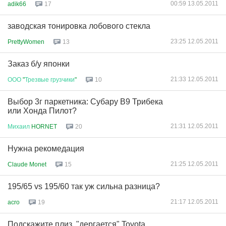
00:59 13.05.2011
adik66
17
заводская тонировка лобового стекла
23:25 12.05.2011
PrettyWomen
13
Заказ б/у японки
21:33 12.05.2011
ООО
"
Трезвые
грузчики
"
10
Выбор 3г паркетника: Субару В9 Трибека
или Хонда Пилот?
21:31 12.05.2011
Михаил
HORNET
20
Нужна рекомедация
21:25 12.05.2011
Claude Monet
15
195/65 vs 195/60 так уж сильна разница?
21:17 12.05.2011
acro
19
Подскажите плиз, "дергается" Toyota