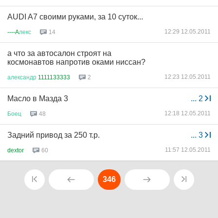
AUDI A7 своими руками, за 10 суток...
12:29 12.05.2011
----A
лекс
14
а что за автосалон строят на
космонавтов напротив оками ниссан?
12:23 12.05.2011
александр
1111133333
2
Масло в Мазда 3
...
2
12:18 12.05.2011
Боец
48
Задний привод за 250 т.р.
...
3
11:57 12.05.2011
dextor
60
346