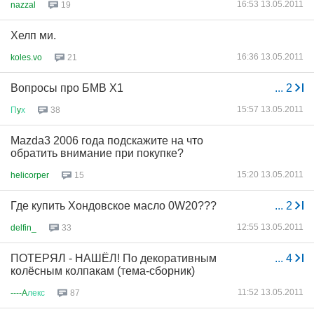
16:53 13.05.2011
nazzal
19
Хелп ми.
16:36 13.05.2011
koles.vo
21
Вопросы про БМВ Х1
...
2
15:57 13.05.2011
П
y
х
38
Mazda3 2006 года подскажите на что
обратить внимание при покупке?
15:20 13.05.2011
helicorper
15
Где купить Хондовское масло 0W20???
...
2
12:55 13.05.2011
delfin_
33
ПОТЕРЯЛ - НАШЁЛ! По декоративным
...
4
колёсным колпакам (тема-сборник)
11:52 13.05.2011
----A
лекс
87