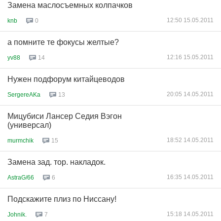
Замена маслосъемных колпачков
12:50 15.05.2011
knb
0
а помните те фокусы желтые?
12:16 15.05.2011
yv88
14
Нужен подфорум китайцеводов
20:05 14.05.2011
SergereAKa
13
Мицубиси Лансер Седия Вэгон
(универсал)
18:52 14.05.2011
murmchik
15
Замена зад. тор. накладок.
16:35 14.05.2011
AstraG/66
6
Подскажите плиз по Ниссану!
15:18 14.05.2011
Johnik.
7