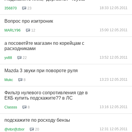
18:33 12.05.2011
356870
23
Вопрос про изитроник
15:00 12.05.2011
MARLY96
12
а посоветйте магазин по корейцам с
расходниками
13:52 12.05.2011
yv88
22
Mazda 3 звуки при повороте руля
13:23 12.05.2011
Mukc
8
Фильтр нулевого сопротивления где в
ЕКБ купить подскажите?? в ЛС
13:16 12.05.2011
Classss
8
подскажите по росходу бензы
12:31 12.05.2011
@vtor@zbor
20