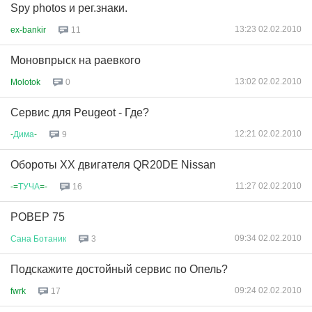
Spy photos и рег.знаки.
13:23 02.02.2010
ex-bankir
11
Моновпрыск на раевкого
13:02 02.02.2010
Molotok
0
Сервис для Peugeot - Где?
12:21 02.02.2010
-
Дима
-
9
Обороты ХХ двигателя QR20DE Nissan
11:27 02.02.2010
-=
ТУЧА
=-
16
РОВЕР 75
09:34 02.02.2010
Сана
Ботаник
3
Подскажите достойный сервис по Опель?
09:24 02.02.2010
fwrk
17