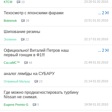
23:20 01.02.2010
KTCM
10
Техосмотр с японскими фарами
...
2
22:51 01.02.2010
Bokrenok
39
Шипование резины
22:17 01.02.2010
Эллиннн
22
Официально! Виталий Петров наш
...
2
первый гонщик в Ф1!!!
21:49 01.02.2010
Ca
ш
aMC™
44
аналог лямбды на СУБАРУ
21:14 01.02.2010
Отважный
Малыш
23
Где можно продиагностировать турбину
Nissan не снимая.
19:58 01.02.2010
Eugene Premio-G
5