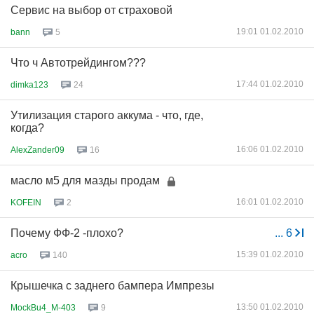
Сервис на выбор от страховой
19:01 01.02.2010
bann
5
Что ч Автотрейдингом???
17:44 01.02.2010
dimka123
24
Утилизация старого аккума - что, где,
когда?
16:06 01.02.2010
AlexZander09
16
масло м5 для мазды продам
16:01 01.02.2010
KOFEIN
2
Почему ФФ-2 -плохо?
...
6
15:39 01.02.2010
acro
140
Крышечка с заднего бампера Импрезы
13:50 01.02.2010
MockBu4_M-403
9