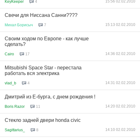
15:56 02.02.2010
KeyKeeper
4
Свечи для Ниссана Санни????
15:13 02.02.2010
Михал
Борисыч
7
Своим ходом по Европе - как лучше
сделать?
14:36 02.02.2010
Cairo
17
Mitsubishi Space Star - перестала
работать вся электрика
14:31 02.02.2010
vlad_b
4
Дмитрий из Е-бурга, с днем рождения !
14:20 02.02.2010
Boris Razor
11
Стекло задней двери honda civic
14:10 02.02.2010
Sagittarius_
8