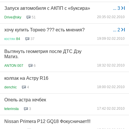
Запуск автомобиля с АКПП с «буксира»
...
3
20:35 02.02.2010
Drive@sky
51
хочу купить Торнео ??? есть мнения?
...
2
19:09 02.02.2010
костян
84
37
Вытянуть геометрия после ДТС Дэу
Матиз.
18:32 02.02.2010
ANTON 007
6
колпак на Астру R16
18:00 02.02.2010
denchic
4
Опель астра хечбек
17:42 02.02.2010
teterinsta
3
Nissan Primera P12 GQ18 Фокусничает!!!