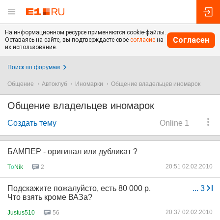
На информационном ресурсе применяются cookie-файлы.
Согласен
Оставаясь на сайте, вы подтверждаете свое
согласие
на
их использование.
Поиск по форумам
Общение
Автоклуб
Иномарки
Общение владельцев иномарок
Общение владельцев иномарок
Создать тему
Online 1
БАМПЕР - оригинал или дубликат ?
20:51 02.02.2010
T
о
Nik
2
Подскажите пожалуйсто, есть 80 000 р.
...
3
Что взять кроме ВАЗа?
20:37 02.02.2010
Justus510
56