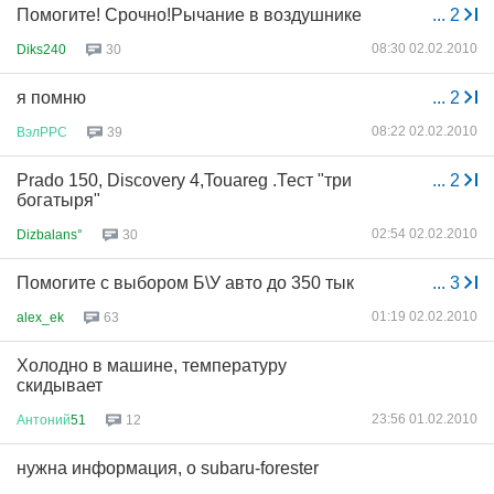
Помогите! Срочно!Рычание в воздушнике
...
2
08:30 02.02.2010
Diks240
30
я помню
...
2
08:22 02.02.2010
ВэлРРС
39
Prado 150, Discovery 4,Touareg .Тест "три
...
2
богатыря"
02:54 02.02.2010
Dizbalans°
30
Помогите с выбором Б\У авто до 350 тык
...
3
01:19 02.02.2010
alex_ek
63
Холодно в машине, температуру
скидывает
23:56 01.02.2010
Антоний
51
12
нужна информация, о subaru-forester