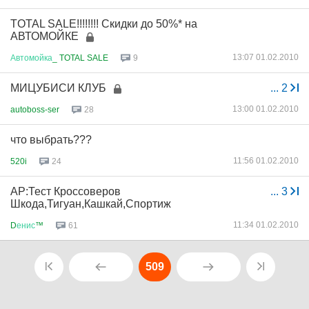
TOTAL SALE!!!!!!!! Скидки до 50%* на
АВТОМОЙКЕ
13:07 01.02.2010
Автомойка
_ TOTAL SALE
9
МИЦУБИСИ КЛУБ
...
2
13:00 01.02.2010
autoboss-ser
28
что выбрать???
11:56 01.02.2010
520i
24
АР:Тест Кроссоверов
...
3
Шкода,Тигуан,Кашкай,Спортиж
11:34 01.02.2010
D
енис
™
61
509