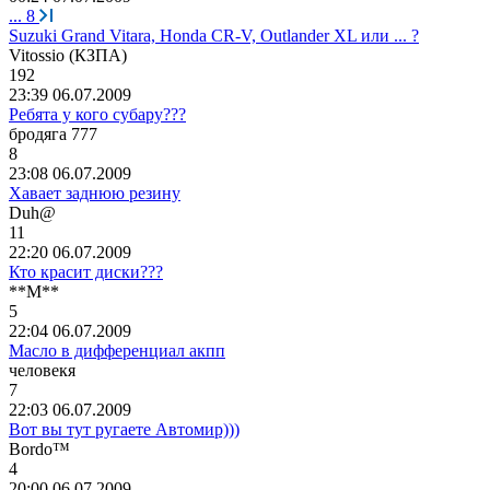
...
8
Suzuki Grand Vitara, Honda CR-V, Outlander XL или ... ?
Vitossio (
КЗПА
)
192
23:39 06.07.2009
Ребята у кого субару???
бродяга
777
8
23:08 06.07.2009
Хавает заднюю резину
Duh@
11
22:20 06.07.2009
Кто красит диски???
**M**
5
22:04 06.07.2009
Масло в дифференциал акпп
человекя
7
22:03 06.07.2009
Вот вы тут ругаете Автомир)))
Bordo™
4
20:00 06.07.2009