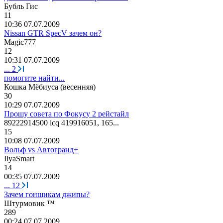
Бубль
Гис
11
10:36 07.07.2009
Nissan GTR SpecV зачем он?
Magic777
12
10:31 07.07.2009
...
2
помогите найти...
Кошка
Мёбиуса
(
весенняя
)
30
10:29 07.07.2009
Прошу совета по Фокусу 2 рейстайл
89222914500 icq 419916051, 165...
15
10:08 07.07.2009
Вольф vs Автогранд+
IlyaSmart
14
00:35 07.07.2009
...
12
Зачем гонщикам джипы?
Штурмовик
™
289
00:24 07.07.2009