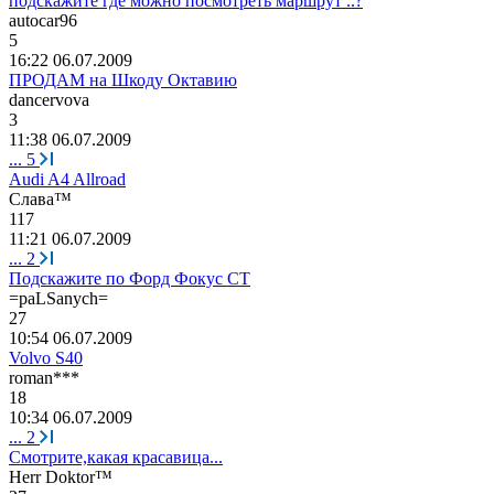
подскажите где можно посмотреть маршрут ..?
autocar96
5
16:22 06.07.2009
ПРОДАМ на Шкоду Октавию
dancervova
3
11:38 06.07.2009
...
5
Audi A4 Allroad
C
л
a
в
a™
117
11:21 06.07.2009
...
2
Подскажите по Форд Фокус СТ
=paLSanych=
27
10:54 06.07.2009
Volvo S40
roman***
18
10:34 06.07.2009
...
2
Смотрите,какая красавица...
Herr Doktor™