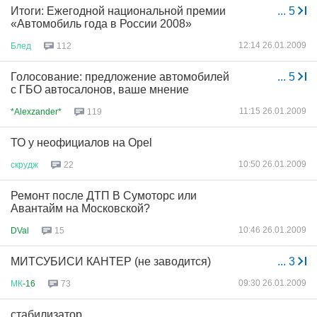
Итоги: Ежегодной национальной премии
...
5
«Автомобиль года в России 2008»
12:14 26.01.2009
Блед
112
Голосование: предложение автомобилей
...
5
с ГБО автосалонов, ваше мнение
11:15 26.01.2009
*Alexzander*
119
ТО у неофициалов на Opel
10:50 26.01.2009
скрудж
22
Ремонт после ДТП В Сумоторс или
Авантайм на Московской?
10:46 26.01.2009
DVal
15
МИТСУБИСИ КАНТЕР (не заводится)
...
3
09:30 26.01.2009
МК
-16
73
стабилизатор