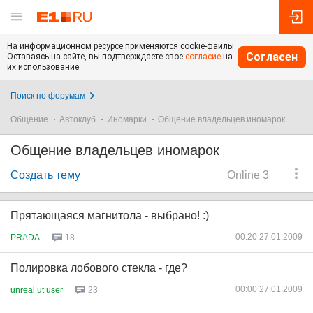
На информационном ресурсе применяются cookie-файлы.
Согласен
Оставаясь на сайте, вы подтверждаете свое
согласие
на
их использование.
Поиск по форумам
Общение
Автоклуб
Иномарки
Общение владельцев иномарок
Общение владельцев иномарок
Создать тему
Online 3
Прятающаяся магнитола - выбрано! :)
00:20 27.01.2009
PR
А
DA
18
Полировка лобового стекла - где?
00:00 27.01.2009
unreal ut user
23