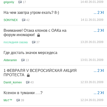
14:40 26.01.2009
grigoriiy
17
На чем завтра утром ехать? 8-)
...
2
14:11 26.01.2009
SONYNEX
42
Внимание! Отака клонов с ОАКа на
...
2
форум иномарки!
13:20 26.01.2009
последняя
сказка
37
Где достать значок мерседеса
13:01 26.01.2009
Alderamin
13
1 ФЕВРАЛЯ V ВСЕРОСИЙСКАЯ АКЦИЯ
...
2
ПРОТЕСТА
12:33 26.01.2009
Daniil_kornev
43
Ксенон в туманки . . .?
...
2
12:24 26.01.2009
Mo†™
39