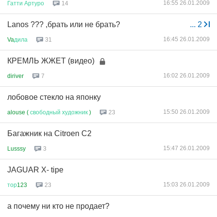
16:55 26.01.2009
Гатти
Артуро
14
Lanos ??? ,брать или не брать?
...
2
16:45 26.01.2009
Va
дила
31
КРЕМЛЬ ЖЖЕТ (видео)
16:02 26.01.2009
diriver
7
лобовое стекло на японку
15:50 26.01.2009
alouse (
свободный
художник
)
23
Багажник на Citroen C2
15:47 26.01.2009
Lusssy
3
JAGUAR X- tipe
15:03 26.01.2009
тор
123
23
а почему ни кто не продает?