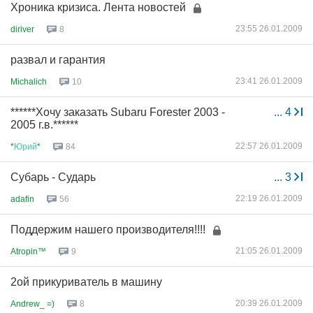
Хроника кризиса. Лента новостей
23:55 26.01.2009
diriver
8
развал и гарантия
23:41 26.01.2009
Michalich
10
******Хочу заказать Subaru Forester 2003 -
...
4
2005 г.в.******
22:57 26.01.2009
*
Юрий
*
84
Субарь - Сударь
...
3
22:19 26.01.2009
adafin
56
Поддержим нашего производителя!!!!
21:05 26.01.2009
Atropin™
9
2ой прикуриватель в машину
20:39 26.01.2009
Andrew_ =)
8