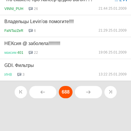
21:44 25.01.2009
VINNI_PUH
26
Владельцы Levin'ов помогите!!!!
21:29 25.01.2009
FaNTazZeR
6
НЕКсия @ заболела!!!!!!!!!!
19:06 25.01.2009
максим
401
22
GDI. Фильтры
13:22 25.01.2009
ИНВ
3
688