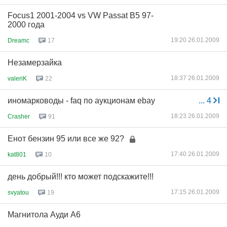
Focus1 2001-2004 vs VW Passat B5 97-
2000 года
19:20 26.01.2009
Dreamc
17
Незамерзайка
18:37 26.01.2009
valeriK
22
иномарководы - faq по аукционам ebay
...
4
18:23 26.01.2009
Crasher
91
Енот бензин 95 или все же 92?
17:40 26.01.2009
kat801
10
день добрый!!! кто может подскажите!!!
17:15 26.01.2009
svyatou
19
Магнитола Ауди А6