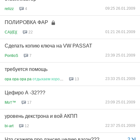
09:25 26.01.2009
relizz
4
ПОЛИРОВКА ФАР
01:21 26.01.2009
CA}{E|{
22
Сделать копию ключа на VW PASSAT
23:39 25.01.2009
PontioS
7
требуется помощь
23:33 25.01.2009
opa opa opa pa
отдыхаем
хорошо
13
Цефиро А -32???
23:09 25.01.2009
Mo†™
17
уровень декстрона и вой АКПП
22:37 25.01.2009
bi-art
12
Что скажете про лансер цедию вагон???
...
2