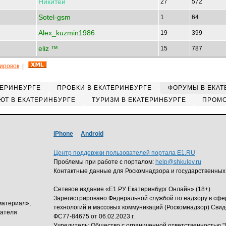
Никитей
27
572
Sotel-gsm
1
64
Alex_kuzmin1986
19
399
eliz ™
15
787
кировок
|
ТЕРИНБУРГЕ
ПРОБКИ В ЕКАТЕРИНБУРГЕ
ФОРУМЫ В ЕКАТ
ЮТ В ЕКАТЕРИНБУРГЕ
ТУРИЗМ В ЕКАТЕРИНБУРГЕ
ПРОМО
iPhone
Android
Центр поддержки пользователей портала E1.RU
Проблемы при работе с порталом:
help@shkulev.ru
Контактные данные для Роскомнадзора и государственных
Сетевое издание «Е1.РУ Екатеринбург Онлайн» (18+)
Зарегистрировано Федеральной службой по надзору в сф
материал»,
технологий и массовых коммуникаций (Роскомнадзор) Свид
дателя
ФС77-84675 от 06.02.2023 г.
Учредитель: Общество с ограниченной ответственность