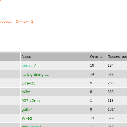
кировок
|
Он-лайн:
1
Автор
Ответы
Просмотро
алеха
7
10
184
...: Lightning :...
14
622
Dgey33
5
283
m3m
8
333
937 42rus
1
118
guff84
9
1014
)VFR(
13
579