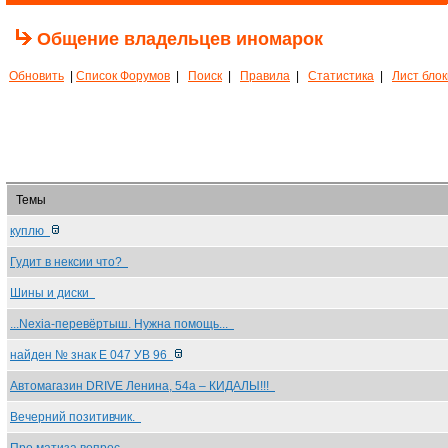
Общение владельцев иномарок
Обновить
|
Список Форумов
|
Поиск
|
Правила
|
Статистика
|
Лист бло
Темы
куплю
Гудит в нексии что?
Шины и диски
...Nexia-перевёртыш. Нужна помощь...
найден № знак Е 047 УВ 96
Автомагазин DRIVE Ленина, 54а – КИДАЛЫ!!!
Вечерний позитивчик.