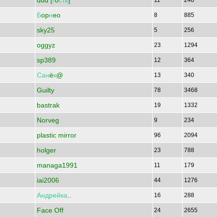
ddd [
г
o
сть
]
11
248
Б
op
н
eo
8
885
sky25
5
256
oggyz
23
1294
sp389
12
364
Сан
ё
к
@
13
340
Guilty
78
3468
bastrak
19
1332
Norveg
9
234
plastic mirror
96
2094
holger
23
788
managa1991
11
179
iai2006
44
1276
Андрейка
..
16
288
Face Off
24
2655