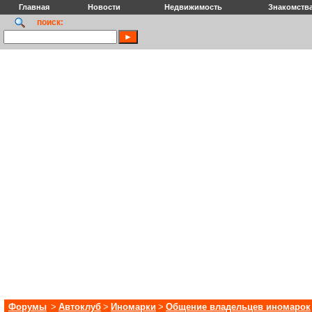
Главная
Новости
Недвижимость
Знакомств
поиск:
Форумы
>
Автоклуб
>
Иномарки
>
Общение владельцев иномарок