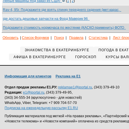
Любые машины под заказ из США!
(
1
|
2
)
Rav-4, 95г. Подскажите где взять спинку переднего сидения (мет.карас,
где достать дешовые запчасти на Форд Маверик 96
Подскажите стоимость нормочаса по жестянке (КАСКО применить) ФОТО
Обновить
|
Список Форумов
|
Поиск
|
Правила
|
Статистика
|
Лист бло
ЗНАКОМСТВА В ЕКАТЕРИНБУРГЕ
ПОГОДА В ЕКА
АФИША В ЕКАТЕРИНБУРГЕ
ГОРОСКОП
КУРСЫ ВАЛ
Информация для клиентов
Реклама на Е1
Отдел продаж рекламы Е1.РУ:
reklamae1@iportal.ru
, (343) 379-49-10
Редакция:
e1@iportal.ru
, (343) 379-49-95,
(343) 34-555-34 (круглосуточно - для новостей)
WhatsApp, Viber, Telegram: +7 909 704-57-70
Подписка на еженедельную рассылку E1.RU
Публикация материалов под меткой «На правах рекламы», «Партнёрский 
«Новости телекома» и «Новости компаний» оплачена из средств рекламо