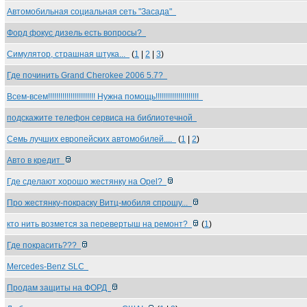
Автомобильная социальная сеть "Засада"
Форд фокус дизель есть вопросы?
Симулятор, страшная штука...
(
1
|
2
|
3
)
Где починить Grand Cherokee 2006 5.7?
Всем-всем!!!!!!!!!!!!!!!!!!!!!!! Нужна помощь!!!!!!!!!!!!!!!!!!!!!
подскажите телефон сервиса на библиотечной
Семь лучших европейских автомобилей....
(
1
|
2
)
Авто в кредит
Где сделают хорошо жестянку на Opel?
Про жестянку-покраску Витц-мобиля спрошу...
кто нить возмется за перевертыш на ремонт?
(
1
)
Где покрасить???
Mercedes-Benz SLC
Продам защиты на ФОРД