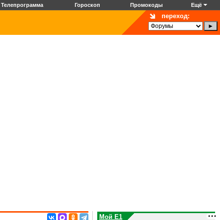
Телепрограмма
Гороскоп
Промокоды
Ещё
переход:
Мой E1