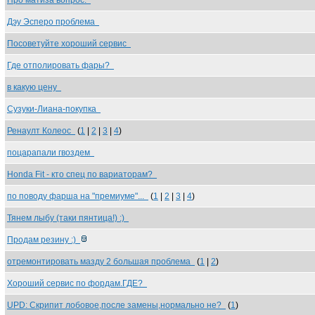
Про матиза вопрос.
Дэу Эсперо проблема
Посоветуйте хороший сервис
Где отполировать фары?
в какую цену
Сузуки-Лиана-покупка
Ренаулт Колеос
(
1
|
2
|
3
|
4
)
поцарапали гвоздем
Honda Fit - кто спец по вариаторам?
по поводу фарша на "премиуме"...
(
1
|
2
|
3
|
4
)
Тянем лыбу (таки пянтица!) :)
Продам резину :)
отремонтировать мазду 2 большая проблема
(
1
|
2
)
Хороший сервис по фордам.ГДЕ?
UPD: Скрипит лобовое,после замены,нормально не?
(
1
)