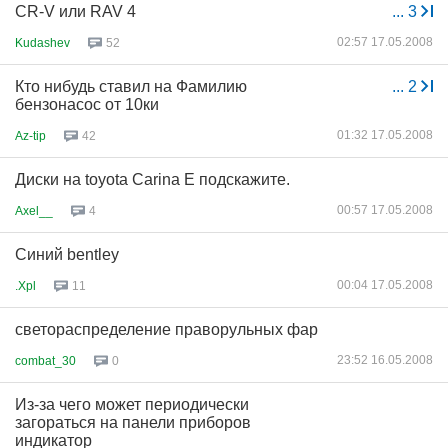
CR-V или RAV 4
...
3
02:57 17.05.2008
Kudashev
52
Кто нибудь ставил на Фамилию
...
2
бензонасос от 10ки
01:32 17.05.2008
Az-tip
42
Диски на toyota Carina E подскажите.
00:57 17.05.2008
Axel__
4
Синий bentley
00:04 17.05.2008
.Xpl
11
светораспределение праворульных фар
23:52 16.05.2008
combat_30
0
Из-за чего может периодически
загораться на панели приборов
индикатор