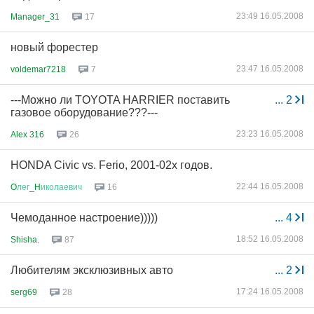
23:49 16.05.2008
Manager_31
17
новый форестер
23:47 16.05.2008
voldemar7218
7
---Можно ли TOYOTA HARRIER поставить
...
2
газовое оборудование???---
23:23 16.05.2008
Alex 316
26
HONDA Civic vs. Ferio, 2001-02х годов.
22:44 16.05.2008
O
лег
_H
иколаевич
16
Чемоданное настроение)))))
...
4
18:52 16.05.2008
Shisha.
87
Любителям эксклюзивных авто
...
2
17:24 16.05.2008
serg69
28