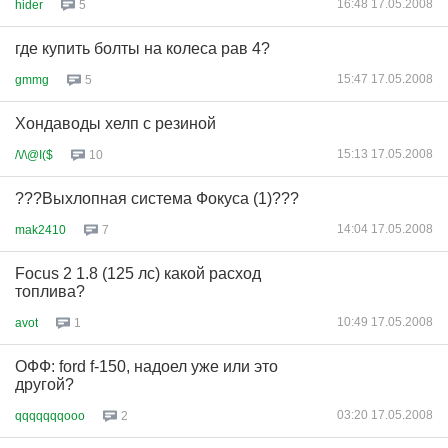
16:48 17.05.2008
hider
5
где купить болты на колеса рав 4?
15:47 17.05.2008
gmmg
5
Хондаводы хелп с резиной
15:13 17.05.2008
/\/\@I($
10
???Выхлопная система Фокуса (1)???
14:04 17.05.2008
mak2410
7
Focus 2 1.8 (125 лс) какой расход
топлива?
10:49 17.05.2008
avot
1
ОФФ: ford f-150, надоел уже или это
другой?
03:20 17.05.2008
qqqqqqqooo
2