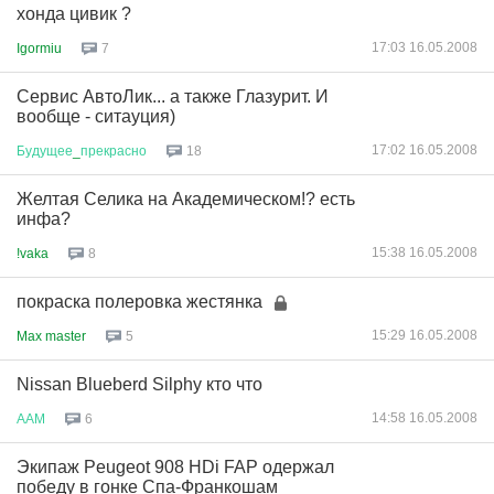
хонда цивик ?
17:03 16.05.2008
Igormiu
7
Сервис АвтоЛик... а также Глазурит. И
вообще - ситауция)
17:02 16.05.2008
Будущее
_
прекрасно
18
Желтая Селика на Академическом!? есть
инфа?
15:38 16.05.2008
!vaka
8
покраска полеровка жестянка
15:29 16.05.2008
Max master
5
Nissan Blueberd Silphy кто что
14:58 16.05.2008
ААМ
6
Экипаж Peugeot 908 HDi FAP одержал
победу в гонке Спа-Франкошам