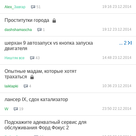
19:16 23.12.2014
Alex_
Завгар
51
Прocтитутки города
19:12 23.12.2014
dashshamascha
1
шерхан 9 автозапуск vs кнопка запуска
...
2
двигателя
14:48 23.12.2014
Ништяк
все
43
Опытные мадам, которые хотят
трахаться
10:36 23.12.2014
laiklapki
4
лансер IX, сдох катализатор
23:50 22.12.2014
\/\/
19
Подскажите адекватный сервис для
обслуживания Форд Фокус 2