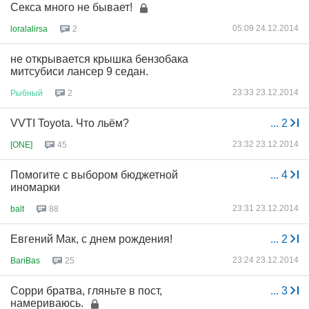
Сeксa много не бывает!
05:09 24.12.2014
loralalirsa
2
не открывается крышка бензобака
митсубиси лансер 9 седан.
23:33 23.12.2014
Рыбный
2
VVTI Toyota. Что льём?
...
2
23:32 23.12.2014
[ONE]
45
Помогите с выбором бюджетной
...
4
иномарки
23:31 23.12.2014
balt
88
Евгений Мак, с днем рождения!
...
2
23:24 23.12.2014
BariBas
25
Сорри братва, гляньте в пост,
...
3
намериваюсь.