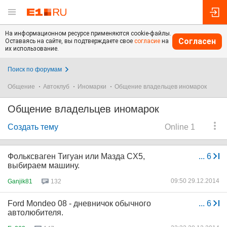
На информационном ресурсе применяются cookie-файлы.
Согласен
Оставаясь на сайте, вы подтверждаете свое
согласие
на
их использование.
Поиск по форумам
Общение
Автоклуб
Иномарки
Общение владельцев иномарок
Общение владельцев иномарок
Создать тему
Online 1
Фольксваген Тигуан или Мазда CX5,
...
6
выбираем машину.
09:50 29.12.2014
Ganjik81
132
Ford Mondeo 08 - дневничок обычного
...
6
автолюбителя.