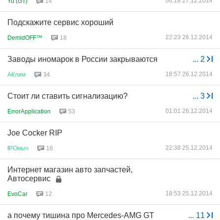
06:18 27.12.2014
Yu (GT)
14
Подскажите сервис хороший
22:23 26.12.2014
DemidOFF™
18
Заводы иномарок в России закрываются
...
2
18:57 26.12.2014
АКлим
34
Стоит ли ставить сигнализацию?
...
3
01:01 26.12.2014
ErrorApplication
53
Joe Cocker RIP
22:38 25.12.2014
!
РОмыч
16
Интернет магазин авто запчастей,
Автосервис
18:53 25.12.2014
EvoCar
12
а почему тишина про Mercedes-AMG GT
...
11