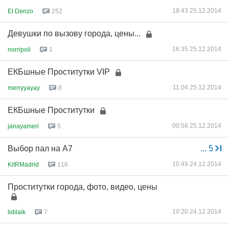
18:43 25.12.2014
El Denzo
252
Девушки по вызову города, цены...
16:35 25.12.2014
norripoli
1
ЕКБшные Прocтитyтки VIP
11:04 25.12.2014
merryyayay
8
ЕКБшные Прocтитyтки
00:58 25.12.2014
janayameri
5
Выбор пал на А7
...
5
10:49 24.12.2014
KitRMadrid
116
Прocтитутки городa, фото, видео, цены
10:20 24.12.2014
lidilaik
7