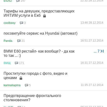
22:32 28.12.2014
Ev262
147
Тарифы на дeвушек, предоставляющих
ИНTИM услуги в Екб
13:46 28.12.2014
coolbeey
3
посоветуйте сервис на Hyundai (автомат)
16:51 27.12.2014
Panda.
21
BMW E60 рестайл- как вообще? - да как
...
7
то так ... :)
16:31 27.12.2014
ВМЩ
171
Пpocтитутки гopoдa с фoто, видеo и
цeнами
11:35 27.12.2014
karinaliapina
5
Предотвращение фронтального
столкновения?