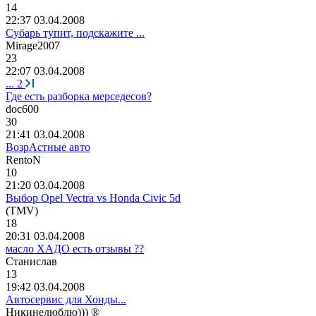
14
22:37 03.04.2008
Субарь тупит, подскажите ...
Mirage2007
23
22:07 03.04.2008
...
2
Где есть разборка мерседесов?
doc600
30
21:41 03.04.2008
ВозрАстные авто
R
е
ntoN
10
21:20 03.04.2008
Выбор Opel Vectra vs Honda Civic 5d
(TMV)
18
20:31 03.04.2008
масло ХАДО есть отзывы ??
Стани
c
лав
13
19:42 03.04.2008
Автосервис для Хонды...
Никинелюблю
))) ®