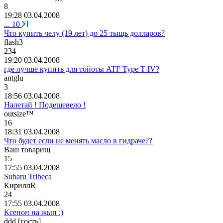
8
19:28 03.04.2008
...
10
Что купить челу (19 лет) до 25 тыщь долларов?
flash3
234
19:20 03.04.2008
где лучше купить для тойоты ATF Type T-IV?
antglu
3
18:56 03.04.2008
Налетай ! Подешевело !
outsize™
16
18:31 03.04.2008
Что будет если не менять масло в гидраче??
Ваш
товарищ
15
17:55 03.04.2008
Subaru Tribeca
Кирилл
R
24
17:55 03.04.2008
Ксенон на жып :)
ddd [
г
o
сть
]