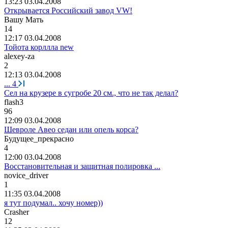
13:23 03.04.2008
Открывается Российский завод VW!
Ba
шу
Ma
ть
14
12:17 03.04.2008
Тойота корллла new
alexey-z
а
2
12:13 03.04.2008
...
4
Cел на крузере в сугробе 20 см., что не так делал?
flash3
96
12:09 03.04.2008
Шевроле Авео седан или опель корса?
Будущее
_
прекрасно
4
12:00 03.04.2008
Восстановительная и защитная полировка ...
novice_driver
1
11:35 03.04.2008
я тут подумал.. хочу номер))
Crasher
12