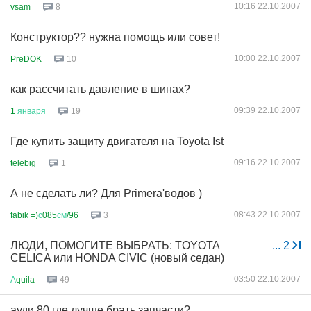
10:16 22.10.2007
vsam
8
Конструктор?? нужна помощь или совет!
10:00 22.10.2007
PreDOK
10
как рассчитать давление в шинах?
09:39 22.10.2007
1
января
19
Где купить защиту двигателя на Toyota Ist
09:16 22.10.2007
telebig
1
А не сделать ли? Для Primera'водов )
08:43 22.10.2007
fabik =)
с
085
см
/96
3
ЛЮДИ, ПОМОГИТЕ ВЫБРАТЬ: TOYOTA
...
2
CELICA или HONDA CIVIC (новый седан)
03:50 22.10.2007
А
quila
49
ауди 80 где лучше брать запчасти?