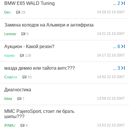
BMW E65 WALD Tuning
...
2
14:29 22.10.2007
De
е
29
Замена колодок на Альмери и антифриза
14:21 22.10.2007
Leonav
9
Аукцион - Какой резон?
...
6
14:17 22.10.2007
Карма
128
мазда демио или тайота витс???
...
3
14:02 22.10.2007
C
м
a
йла
55
Диагностика
13:59 22.10.2007
fobia
7
MMC PajeroSport, стоит ли брать
шипы???
13:53 22.10.2007
/P/W/L/
8