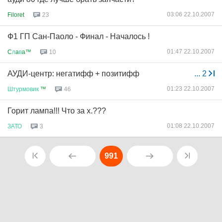
03:06 22.10.2007
Filoret
23
Ф1 ГП Сан-Паоло - Финал - Началось !
01:47 22.10.2007
C
л
a
в
a™
10
АУДИ-центр: негатифф + позитифф
...
2
01:23 22.10.2007
Штурмовик
™
46
Горит лампа!!! Что за х.???
01:08 22.10.2007
ЗАТО
3
991