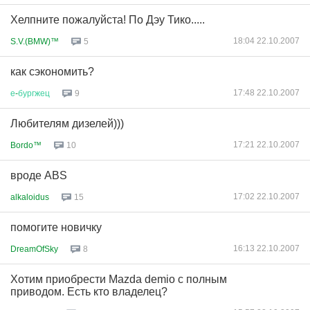
Хелпните пожалуйста! По Дэу Тико.....
18:04 22.10.2007
S.V.(BMW)™
5
как сэкономить?
17:48 22.10.2007
е
-
бургжец
9
Любителям дизелей)))
17:21 22.10.2007
Bordo™
10
вроде ABS
17:02 22.10.2007
alkaloidus
15
помогите новичку
16:13 22.10.2007
DreamOfSky
8
Хотим приобрести Mazda demio с полным
приводом. Есть кто владелец?