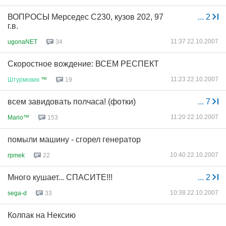
ВОПРОСЫ Мерседес С230, кузов 202, 97
...
2
г.в.
11:37 22.10.2007
ugonaNET
34
Скоростное вождение: ВСЕМ РЕСПЕКТ
11:23 22.10.2007
Штурмовик
™
19
всем завидовать полчаса! (фотки)
...
7
11:20 22.10.2007
Mario™
153
помыли машину - сгорел генератор
10:40 22.10.2007
rpmek
22
Много кушает... СПАСИТЕ!!!
...
2
10:38 22.10.2007
sega-d
33
Колпак на Нексию