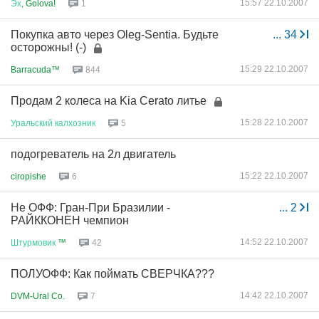
15:57 22.10.2007
Эх
, Golova!
1
Покупка авто через Oleg-Sentia. Будьте
...
34
осторожны! (-)
15:29 22.10.2007
Barracuda™
844
Продам 2 колеса на Kia Cerato литье
15:28 22.10.2007
Уральский
калхозник
5
подогреватель на 2л двигатель
15:22 22.10.2007
ciropishe
6
Не ОФФ: Гран-При Бразилии -
...
2
РАЙККОНЕН чемпион
14:52 22.10.2007
Штурмовик
™
42
ПОЛУОФФ: Как поймать СВЕРЧКА???
14:42 22.10.2007
DVM-Ural Co.
7