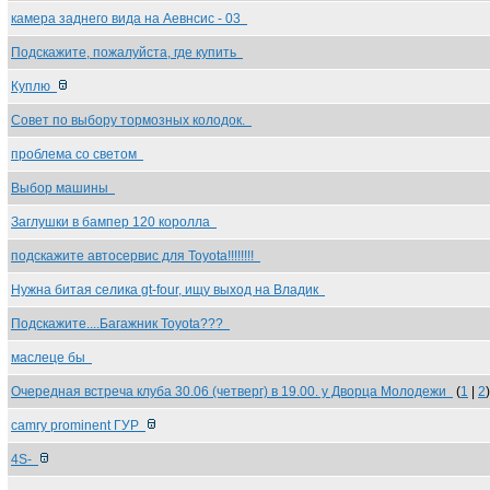
камера заднего вида на Аевнсис - 03
Подскажите, пожалуйста, где купить
Куплю
Совет по выбору тормозных колодок.
проблема со светом
Выбор машины
Заглушки в бампер 120 королла
подскажите автосервис для Toyota!!!!!!!!
Нужна битая селика gt-four, ищу выход на Владик
Подскажите....Багажник Toyota???
маслеце бы
Очередная встреча клуба 30.06 (четверг) в 19.00. у Дворца Молодежи
(
1
|
2
)
camry prominent ГУР
4S-