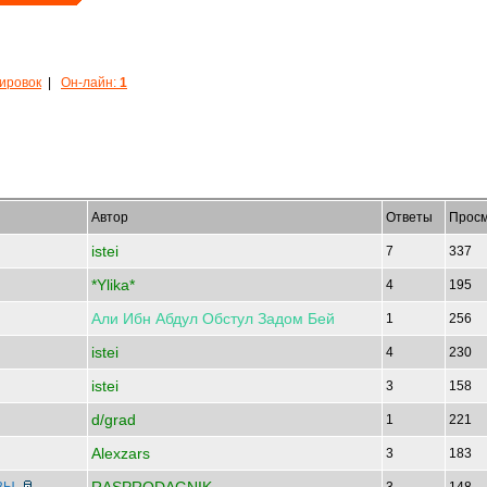
кировок
|
Он-лайн:
1
Автор
Ответы
Просм
istei
7
337
*Ylika*
4
195
Али
Ибн
Абдул
Обстул
Задом
Бей
1
256
istei
4
230
istei
3
158
d/grad
1
221
Alexzars
3
183