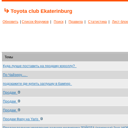
Toyota club Ekaterinburg
Обновить
|
Список Форумов
|
Поиск
|
Правила
|
Статистика
|
Лист бло
Темы
Куда лучше поставить на продажу короллу?
По Чайзеру.....
подскажите где купить заглушку в бампер
Продам
Продам
Продам
Продам Фару на Yaris