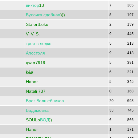
виктор
13
7
365
Булочка
сдобная
)))
5
197
StafertLoku
2
139
V. V. S.
9
445
трое
в
лодке
5
213
Апостоля
9
418
qwer7919
5
391
k&a
6
321
Hanor
5
345
Natali 737
0
168
Враг
Волшебников
20
693
Вадимовна
33
745
SOULo
ВОД
))
6
866
Hanor
1
171