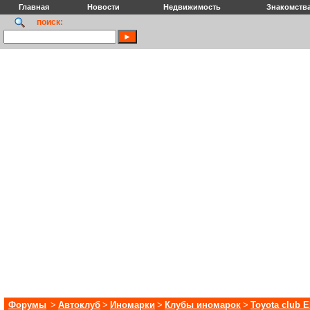
Главная
Новости
Недвижимость
Знакомств
поиск:
Форумы
>
Автоклуб
>
Иномарки
>
Клубы иномарок
>
Toyota club E