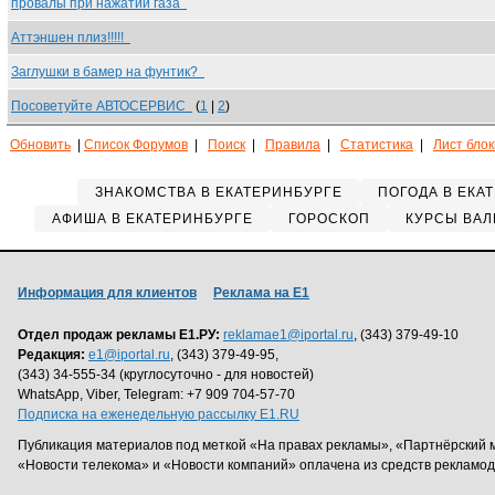
провалы при нажатии газа
Аттэншен плиз!!!!!
Заглушки в бамер на фунтик?
Посоветуйте АВТОСЕРВИС
(
1
|
2
)
Обновить
|
Список Форумов
|
Поиск
|
Правила
|
Статистика
|
Лист бло
ЗНАКОМСТВА В ЕКАТЕРИНБУРГЕ
ПОГОДА В ЕКА
АФИША В ЕКАТЕРИНБУРГЕ
ГОРОСКОП
КУРСЫ ВАЛ
Информация для клиентов
Реклама на Е1
Отдел продаж рекламы Е1.РУ:
reklamae1@iportal.ru
, (343) 379-49-10
Редакция:
e1@iportal.ru
, (343) 379-49-95,
(343) 34-555-34 (круглосуточно - для новостей)
WhatsApp, Viber, Telegram: +7 909 704-57-70
Подписка на еженедельную рассылку E1.RU
Публикация материалов под меткой «На правах рекламы», «Партнёрский 
«Новости телекома» и «Новости компаний» оплачена из средств рекламо