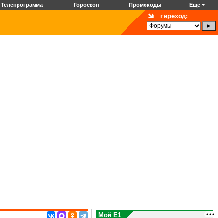
Телепрограмма
Гороскоп
Промокоды
Ещё
переход:
Мой E1