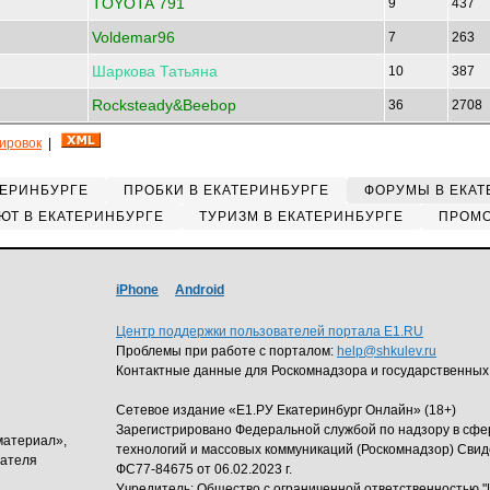
TOYOTA 791
9
437
Voldemar96
7
263
Шаркова
Татьяна
10
387
Rocksteady&Beebop
36
2708
кировок
|
ТЕРИНБУРГЕ
ПРОБКИ В ЕКАТЕРИНБУРГЕ
ФОРУМЫ В ЕКАТ
ЮТ В ЕКАТЕРИНБУРГЕ
ТУРИЗМ В ЕКАТЕРИНБУРГЕ
ПРОМО
iPhone
Android
Центр поддержки пользователей портала E1.RU
Проблемы при работе с порталом:
help@shkulev.ru
Контактные данные для Роскомнадзора и государственных
Сетевое издание «Е1.РУ Екатеринбург Онлайн» (18+)
Зарегистрировано Федеральной службой по надзору в сф
материал»,
технологий и массовых коммуникаций (Роскомнадзор) Свид
дателя
ФС77-84675 от 06.02.2023 г.
Учредитель: Общество с ограниченной ответственность