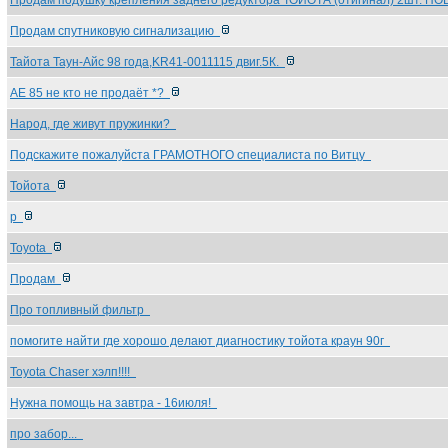
Продам подушку крепления заднего редуктора ТОЙОТА (отигинал) 2шт. 
Продам спутниковую сигнализацию
Тайота Таун-Айс 98 года,KR41-0011115 двиг.5К.
АЕ 85 не кто не продаёт *?
Народ, где живут пружинки?
Подскажите пожалуйста ГРАМОТНОГО специалиста по Витцу
Тойота
р
Toyota
Продам
Про топливный фильтр
помогите найти где хорошо делают диагностику тойота краун 90г
Toyota Chaser хэлп!!!!
Нужна помощь на завтра - 16июля!
про забор...