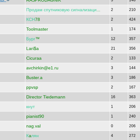
RASPRODAGNIK
НОВЫ
3
148
Продам
спутниковую
сигнализаци
...
2
210
КСН
78
2
424
Toolmaster
1
174
Бург
™
12
357
Lari$a
21
356
Cicuraa
2
133
avchirkin@e1.ru
3
144
Buster.a
3
186
ppvsp
2
167
Director Tiedemann
16
363
кнут
1
206
pianist90
1
240
nag.val
0
206
К
a
лян
4
272