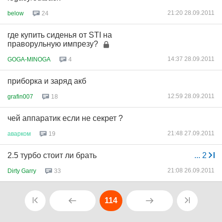
21:20 28.09.2011
below
24
где купить сиденья от STI на
праворульную импрезу?
14:37 28.09.2011
GOGA-MINOGA
4
приборка и заряд акб
12:59 28.09.2011
grafin007
18
чей аппаратик если не секрет ?
21:48 27.09.2011
аварком
19
2.5 турбо стоит ли брать
...
2
21:08 26.09.2011
Dirty Garry
33
114