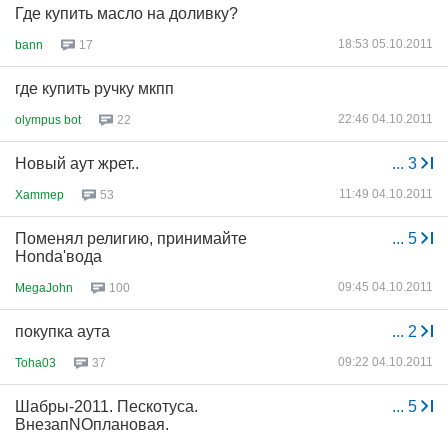
Где купить масло на доливку?
18:53 05.10.2011
bann
17
где купить ручку мкпп
22:46 04.10.2011
olympus bot
22
Новый аут жрет..
...
3
11:49 04.10.2011
Xammep
53
Поменял религию, принимайте
...
5
Honda'вода
09:45 04.10.2011
MegaJohn
100
покупка аута
...
2
09:22 04.10.2011
Toha03
37
Шабры-2011. Пескотуса.
...
5
ВнезапNOплановая.