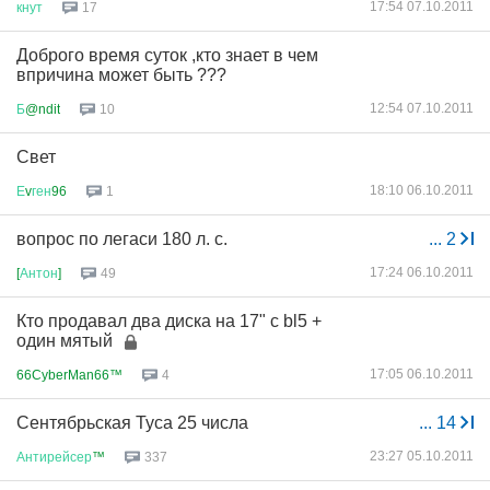
17:54 07.10.2011
кнут
17
Доброго время суток ,кто знает в чем
впричина может быть ???
12:54 07.10.2011
Б
@ndit
10
Свет
18:10 06.10.2011
Е
v
ген
96
1
вопрос по легаси 180 л. с.
...
2
17:24 06.10.2011
[
Антон
]
49
Кто продавал два диска на 17" c bl5 +
один мятый
17:05 06.10.2011
66CyberMan66™
4
Сентябрьская Туса 25 числа
...
14
23:27 05.10.2011
Антирейсер
™
337