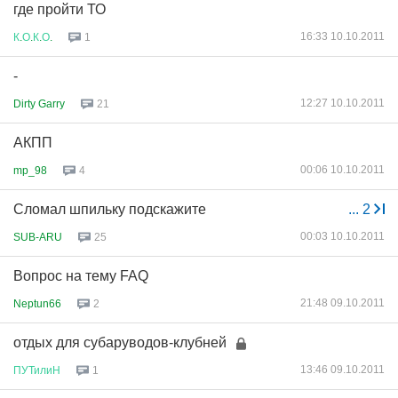
где пройти ТО
16:33 10.10.2011
К
.
О
.
К
.
О
.
1
-
12:27 10.10.2011
Dirty Garry
21
АКПП
00:06 10.10.2011
mp_98
4
Сломал шпильку подскажите
...
2
00:03 10.10.2011
SUB-ARU
25
Вопрос на тему FAQ
21:48 09.10.2011
Neptun66
2
отдых для субаруводов-клубней
13:46 09.10.2011
ПУТилиН
1