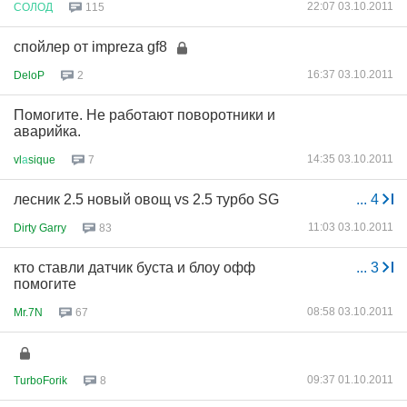
22:07 03.10.2011
СОЛОД
115
спойлер от impreza gf8
16:37 03.10.2011
DeloP
2
Помогите. Не работают поворотники и
аварийка.
14:35 03.10.2011
vl
а
sique
7
лесник 2.5 новый овощ vs 2.5 турбо SG
...
4
11:03 03.10.2011
Dirty Garry
83
кто ставли датчик буста и блоу офф
...
3
помогите
08:58 03.10.2011
Mr.7N
67
09:37 01.10.2011
TurboForik
8