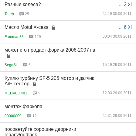
Разные колеса?
...
2
11:19 30.09.2011
Tereh
25
Масло Motul X-cess
...
6
00:04 30.09.2011
Freeman33
129
может кто продаст форика 2006-2007 г.в.
15:19 29.09.2011
SegaSti
6
Куплю турбину SF-5 205 мотор и датчик
A/F-сенсор
12:03 29.09.2011
MEDVED №1
9
монтаж фаркопа
11:31 29.09.2011
00000000
12
посоветуйте хорошие дворники
legacy/outback