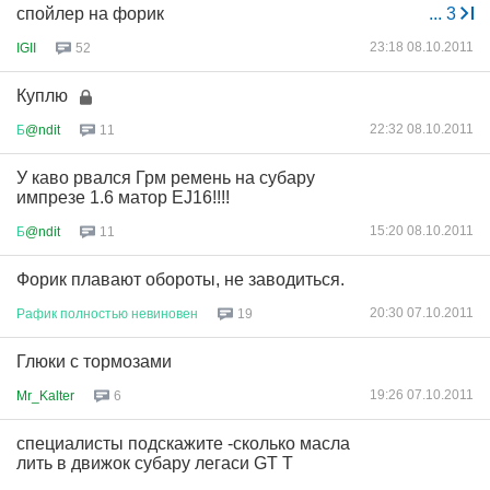
спойлер на форик
...
3
23:18 08.10.2011
IGII
52
Куплю
22:32 08.10.2011
Б
@ndit
11
У каво рвался Грм ремень на субару
импрезе 1.6 матор EJ16!!!!
15:20 08.10.2011
Б
@ndit
11
Форик плавают обороты, не заводиться.
20:30 07.10.2011
Рафик
полностью
невиновен
19
Глюки с тормозами
19:26 07.10.2011
Mr_Kalter
6
специалисты подскажите -сколько масла
лить в движок субару легаси GT T