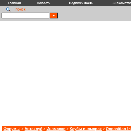
Главная
Новости
Недвижимость
Знакомств
поиск:
Форумы
>
Автоклуб
>
Иномарки
>
Клубы иномарок
>
Opposition I