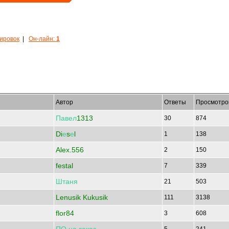
кировок
|
Он-лайн:
1
Автор
Ответы
Просмотро
Павел
1313
30
874
Di
е
s
е
l
1
138
Alex.556
2
150
festal
7
339
Штаня
21
503
Lenusik Kukusik
111
3138
flor84
3
608