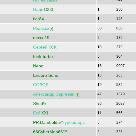
ПО
на
заказ
5
241
Надя
1000
1
250
flor84
1
148
Редиска
))
30
830
maxid19
2
179
Сергей
КСК
10
379
forik-turbo
5
304
Nebo _
16
9907
Enduro Sons
13
263
СОЛОД
19
582
Александр
Сергеевич
))
47
1379
Shud!k
96
2097
Екб
XXI
11
565
PR.Damboldor"
турбофорь
3
274
66CyberMan66™
2
226