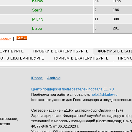
below
34
1185
Ster3
2
186
Mr.7N
11
308
bizba
3
201
кировок
|
ТЕРИНБУРГЕ
ПРОБКИ В ЕКАТЕРИНБУРГЕ
ФОРУМЫ В ЕКАТ
ЮТ В ЕКАТЕРИНБУРГЕ
ТУРИЗМ В ЕКАТЕРИНБУРГЕ
ПРОМО
iPhone
Android
Центр поддержки пользователей портала E1.RU
Проблемы при работе с порталом:
help@shkulev.ru
Контактные данные для Роскомнадзора и государственных
Сетевое издание «Е1.РУ Екатеринбург Онлайн» (18+)
Зарегистрировано Федеральной службой по надзору в сф
материал»,
технологий и массовых коммуникаций (Роскомнадзор) Свид
дателя
ФС77-84675 от 06.02.2023 г.
Учредитель: Общество с ограниченной ответственность