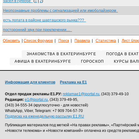
засел в сугробе
(
1
|
2
)
Неопознавные проблемы с сигнализацией или имоболайзером
есть лопата в районе шарташского рынка???
посторонний звук при преключении....
Обновить
|
Список Форумов
|
Поиск
|
Правила
|
Статистика
|
Лист бло
ЗНАКОМСТВА В ЕКАТЕРИНБУРГЕ
ПОГОДА В ЕКА
АФИША В ЕКАТЕРИНБУРГЕ
ГОРОСКОП
КУРСЫ ВАЛ
Информация для клиентов
Реклама на Е1
Отдел продаж рекламы Е1.РУ:
reklamae1@iportal.ru
, (343) 379-49-10
Редакция:
e1@iportal.ru
, (343) 379-49-95,
(343) 34-555-34 (круглосуточно - для новостей)
WhatsApp, Viber, Telegram: +7 909 704-57-70
Подписка на еженедельную рассылку E1.RU
Публикация материалов под меткой «На правах рекламы», «Партнёрский 
«Новости телекома» и «Новости компаний» оплачена из средств рекламо