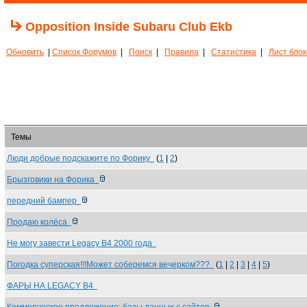
Opposition Inside Subaru Club Ekb
Обновить
|
Список Форумов
|
Поиск
|
Правила
|
Статистика
|
Лист бло
Темы
Люди добрые подскажите по Форику
(
1
|
2
)
Брызговики на Форика
передний бампер
Продаю колёса
Не могу завести Legacy B4 2000 года
Погодка суперская!!!Может соберемся вечерком???
(
1
|
2
|
3
|
4
|
5
)
ФАРЫ НА LEGACY B4