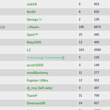
mdr69
5
953
flor84
8
810
Serega
М
2
139
-=Real=-
|
8
)
195
6675
Spirit™
25
495
Baly2000
12
400
L2
163
4580
Александр
Сергеевич
))
5
159
arush3000
3
149
xmell&minimy
11
277
Kapitan Ulitka
12
302
dj_noy (left side)
0
347
TsareF
31
708
Diversant96
24
627