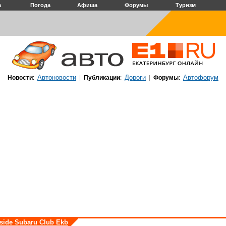
а
Погода
Афиша
Форумы
Туризм
Автоновости
Дороги
Автофорум
Новости
:
|
Публикации
:
|
Форумы
:
nside Subaru Club Ekb