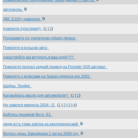
Коммерческое предложение: базы данных с сайтов
авточехлы
ДВС EJ20+ навесное
помогите пузотерке))
(
1
|
2
)
Подскажите по усилителю субару легаси
Помогите в розыске авто
здраствуйте,как вступить в ваш клуб???
Помогите! пропал задний привод на Forester SG5 автомат
Памогите с колесами на Subaru impreza wrx 2002
Шабры. Трофи!
Как выбрать масло для автомобиля?
(
1
|
2
)
Не завелся импреза 2004 :-D
(
1
|
2
|
3
|
4
)
Бойтесь пешиков! Фото, Е1
люди есть тема завтра на екатериненский
Вопрос цены. Еврофорик 2 литра 2006 год