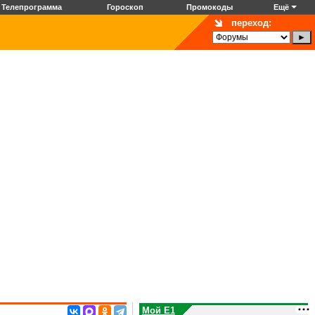
Телепрограмма
Гороскоп
Промокоды
Ещё
переход:
Мой E1