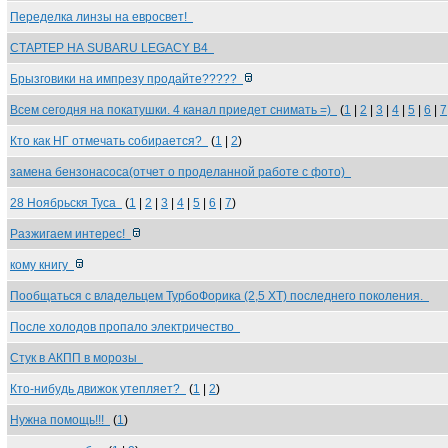
Переделка линзы на евросвет!
СТАРТЕР НА SUBARU LEGACY B4
Брызговики на импрезу продайте?????
Всем сегодня на покатушки. 4 канал приедет снимать =)
(
1
|
2
|
3
|
4
|
5
|
6
|
7
Кто как НГ отмечать собирается?
(
1
|
2
)
замена бензонасоса(отчет о проделанной работе с фото)
28 Ноябрьскя Туса
(
1
|
2
|
3
|
4
|
5
|
6
|
7
)
Разжигаем интерес!
кому книгу
Пообщаться с владельцем ТурбоФорика (2,5 XT) последнего поколения.
После холодов пропало электричество
Стук в АКПП в морозы
Кто-нибудь движок утепляет?
(
1
|
2
)
Нужна помощь!!!
(
1
)