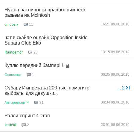
Нужна распиновка правого нижнего
разьема на McIntosh
16:21 09.06.2010
dindosik
11
чат в скайпе онлайн Opposition Inside
Subaru Club Ekb
13:15 09.06.2010
Raindemor
23
Куплю передний бампер!!!
00:35 09.06.2010
Осиповна
1
Субару Импреза за 200 тыс, помогите
...
2
выбрать, для девушки...
00:34 09.06.2010
Антирейсер
™
31
Ралли-спринт 4 этап
23:01 08.06.2010
fasik90
2