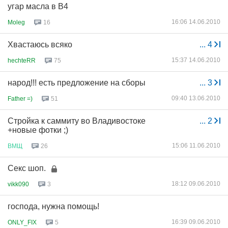
угар масла в В4
16:06 14.06.2010
Moleg
16
Хвастаюсь всяко
...
4
15:37 14.06.2010
hechteRR
75
народ!!! есть предложение на сборы
...
3
09:40 13.06.2010
Father =)
51
Стройка к саммиту во Владивостоке
...
2
+новые фотки ;)
15:06 11.06.2010
ВМЩ
26
Секс шоп.
18:12 09.06.2010
vikk090
3
господа, нужна помощь!
16:39 09.06.2010
ONLY_FIX
5