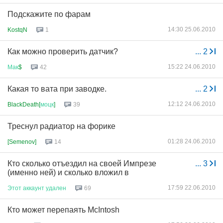
Подскажите по фарам
14:30 25.06.2010
KostqN
1
Как можно проверить датчик?
...
2
15:22 24.06.2010
Мак
$
42
Какая то вата при заводке.
...
2
12:12 24.06.2010
BlackDeath[
моцк
]
39
Треснул радиатор на форике
01:28 24.06.2010
[Semenov]
14
Кто сколько отъездил на своей Импрезе
...
3
(именно ней) и сколько вложил в
17:59 22.06.2010
Этот
аккаунт
удален
69
Кто может перепаять McIntosh