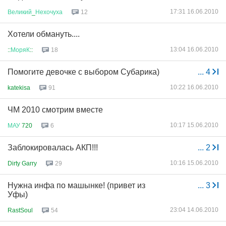
17:31 16.06.2010
Великий
_
Нехочуха
12
Хотели обмануть....
13:04 16.06.2010
::
МоряК
::
18
Помогите девочке с выбором Субарика)
...
4
10:22 16.06.2010
katekisa
91
ЧМ 2010 смотрим вместе
10:17 15.06.2010
МАУ
720
6
Заблокировалась АКП!!!
...
2
10:16 15.06.2010
Dirty Garry
29
Нужна инфа по машынке! (привет из
...
3
Уфы)
23:04 14.06.2010
RastSoul
54