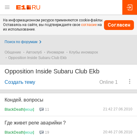
На информационном ресурсе применяются cookie-файлы.
Согласен
Оставаясь на сайте, вы подтверждаете свое
согласие
на
их использование.
Поиск по форумам
Общение
Автоклуб
Иномарки
Клубы иномарок
Opposition Inside Subaru Club Ekb
Opposition Inside Subaru Club Ekb
Создать тему
Online 1
Кондей. вопросы
21:42 27.06.2010
BlackDeath[
моцк
]
11
Где живет реле аварийки ?
20:46 27.06.2010
BlackDeath[
моцк
]
19