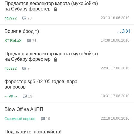
Продается дефлектор капота (мухобойка)
на Субару форестер
23:13 18.06.2010
ngv922
20
Боинг в брод =)
...
3
14:38 18.06.2010
XT`ReLaX
71
Продается дефлектор капота (мухобойка)
на Субару форестер
22:01 17.06.2010
ngv922
7
форестер sg5 '02-'05 годов. пара
вопросов
10:31 17.06.2010
-= V
К
=-
19
Blow Off на АКПП
22:18 16.06.2010
Скромный
персон
19
Подскажите, пожалуйста!