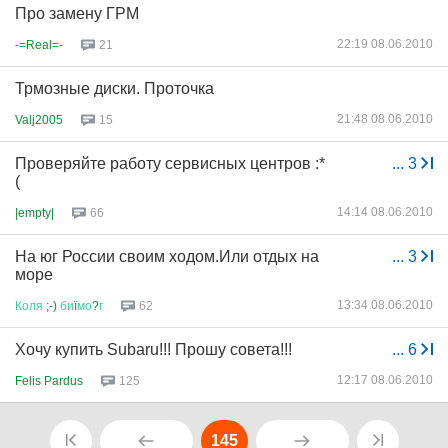
Про замену ГРМ
22:19 08.06.2010
-=Real=-
21
Трмозные диски. Проточка
21:48 08.06.2010
Valj2005
15
Проверяйте работу сервисных центров :*
...
3
(
14:14 08.06.2010
|empty|
66
На юг России своим ходом.Или отдых на
...
3
море
13:34 08.06.2010
Коля
;-)
би
ї
мо
?
г
62
Хочу купить Subaru!!! Прошу совета!!!
...
6
12:17 08.06.2010
Felis Pardus
125
145