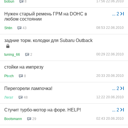
17:56 22.06.2010
bobun
8
Нужен старый ремень ГРМ на DOHC в
...
2
любом состоянии
08:53 22.06.2010
Shtin
43
задние торм. колодки для Subaru Outback
00:29 22.06.2010
tuning_66
2
стойки на импрезу
20:33 20.06.2010
Pt
ю
ch
8
Перегорели лампочка!
...
2
12:22 20.06.2010
Легат
48
Стучит турбо-мотор на форе. HELP!
...
2
02:43 20.06.2010
Bootsmann
29