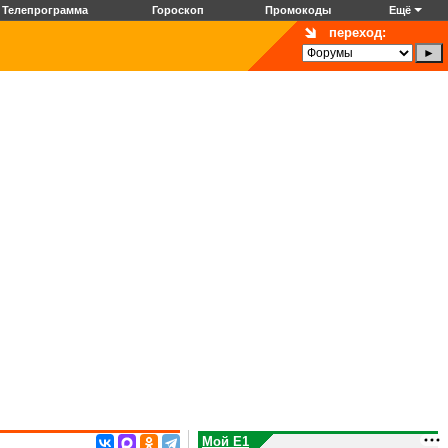
Телепрограмма
Гороскоп
Промокоды
Ещё
переход:
Мой E1