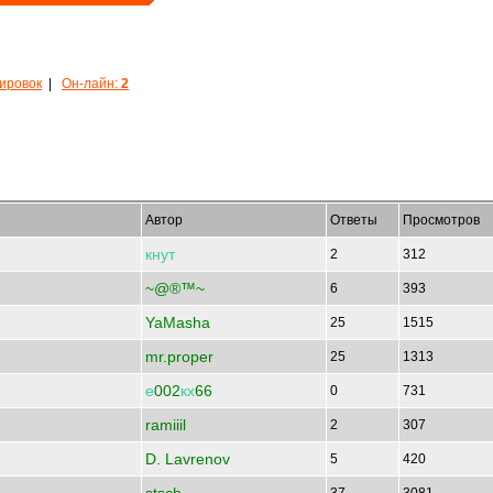
кировок
|
Он-лайн:
2
Автор
Ответы
Просмотров
кнут
2
312
~@®™~
6
393
YaMasha
25
1515
mr.proper
25
1313
е
002
кх
66
0
731
ramiiil
2
307
D. Lavrenov
5
420