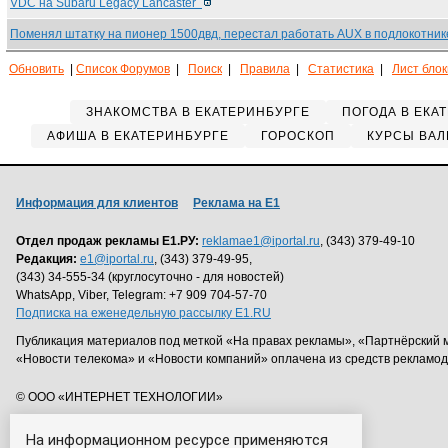
VDC на Subaru Legacy Lancaster
Поменял штатку на пионер 1500двд, перестал работать AUX в подлокотни
Обновить
|
Список Форумов
|
Поиск
|
Правила
|
Статистика
|
Лист бло
ЗНАКОМСТВА В ЕКАТЕРИНБУРГЕ
ПОГОДА В ЕКА
АФИША В ЕКАТЕРИНБУРГЕ
ГОРОСКОП
КУРСЫ ВАЛ
Информация для клиентов
Реклама на Е1
Отдел продаж рекламы Е1.РУ:
reklamae1@iportal.ru
, (343) 379-49-10
Редакция:
e1@iportal.ru
, (343) 379-49-95,
(343) 34-555-34 (круглосуточно - для новостей)
WhatsApp, Viber, Telegram: +7 909 704-57-70
Подписка на еженедельную рассылку E1.RU
Публикация материалов под меткой «На правах рекламы», «Партнёрский 
«Новости телекома» и «Новости компаний» оплачена из средств рекламо
© ООО «ИНТЕРНЕТ ТЕХНОЛОГИИ»
На информационном ресурсе применяются