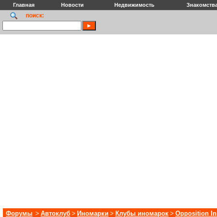
Главная
Новости
Недвижимость
Знакомств
поиск:
Форумы
>
Автоклуб
>
Иномарки
>
Клубы иномарок
>
Opposition I