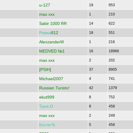
u-127
19
953
max xxx
1
210
Sabir 1000 RR
14
622
Ромка
812
18
551
AlexzanderM
1
216
MEDVED №1
16
18966
max xxx
2
202
[PSIH]
37
8905
Michael2007
4
741
Russian Turisto!
42
1379
ekut999
8
752
Таня
.
О
8
458
max xxx
2
249
КостетЪ
5
458