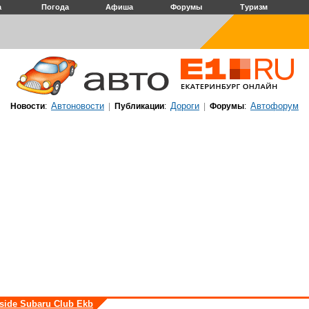
а
Погода
Афиша
Форумы
Туризм
Автоновости
Дороги
Автофорум
Новости
:
|
Публикации
:
|
Форумы
:
nside Subaru Club Ekb