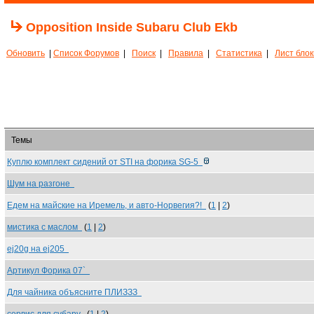
Opposition Inside Subaru Club Ekb
Обновить
|
Список Форумов
|
Поиск
|
Правила
|
Статистика
|
Лист бло
Темы
Куплю комплект сидений от STI на форика SG-5
Шум на разгоне
Едем на майские на Иремель, и авто-Норвегия?!
(
1
|
2
)
мистика с маслом
(
1
|
2
)
ej20g на ej205
Артикул Форика 07`
Для чайника объясните ПЛИЗЗЗ