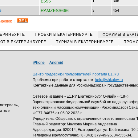
E555
1
308
RAMZESS666
ке
3
454
кировок
|
ТЕРИНБУРГЕ
ПРОБКИ В ЕКАТЕРИНБУРГЕ
ФОРУМЫ В ЕКАТ
ЮТ В ЕКАТЕРИНБУРГЕ
ТУРИЗМ В ЕКАТЕРИНБУРГЕ
ПРОМО
iPhone
Android
Центр поддержки пользователей портала E1.RU
Проблемы при работе с порталом:
help@shkulev.ru
Контактные данные для Роскомнадзора и государственных
Сетевое издание «Е1.РУ Екатеринбург Онлайн» (18+)
Зарегистрировано Федеральной службой по надзору в сф
материал»,
технологий и массовых коммуникаций (Роскомнадзор) Свид
дателя
ФС77-84675 от 06.02.2023 г.
Учредитель: Общество с ограниченной ответственность
Главный редактор: Малкова Марина Андреевна
Адрес редакции: 620014, Екатеринбург, ул. Шейнкмана, 10, 
Телефоны (круглосуточно): 8 (343) 379-49-95, 34-555-34,