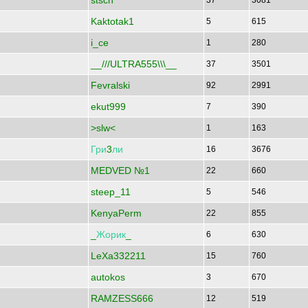
stsch
37
3081
Kaktotak1
5
615
i_ce
1
280
__///ULTRA555\\\__
37
3501
Fevralski
92
2991
ekut999
7
390
>slw<
1
163
Гри
3
ли
16
3676
MEDVED №1
22
660
steep_11
5
546
KenyaPerm
22
855
_
Жорик
_
6
630
LeXa332211
15
760
autokos
3
670
RAMZESS666
12
519