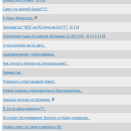
сервис для субару
(
1
|
2
)
Свист из задней банки???
Субару Форестер
Загорается "ЧЕК" на R2-куда везти???
(
1
|
2
)
Турбопокатушка 23 апреля (Вторник) 22-00 УПИ
(
1
|
2
|
3
|
4
)
стук в задней части авто
самовключение турботаймера
Как сделать брелок на сигнализацию?
Химчистка
Покрасить пластиковый обвес!
Нужна помощь субароводов из Екатеринбурга.
Заказал ноускат из Владика
R 16 на овощ импрезу??
История обслуживания. Вопрос к субару-сервисам.
Нужен совет по звуку в импрезу 08