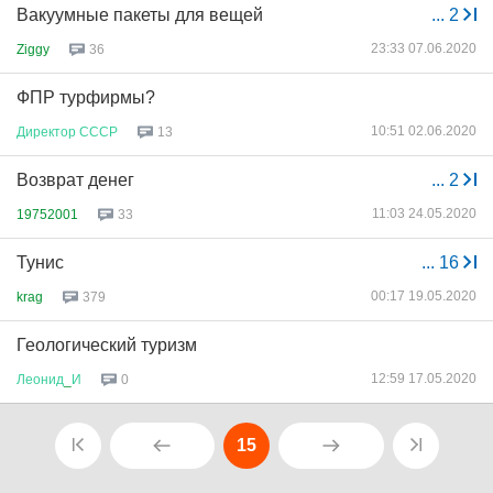
Вакуумные пакеты для вещей
...
2
23:33 07.06.2020
Ziggy
36
ФПР турфирмы?
10:51 02.06.2020
Директор
СССР
13
Возврат денег
...
2
11:03 24.05.2020
19752001
33
Тунис
...
16
00:17 19.05.2020
krag
379
Геологический туризм
12:59 17.05.2020
Леонид
_
И
0
15