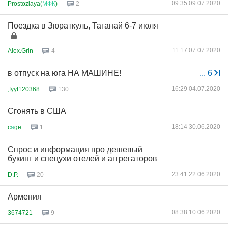
09:35 09.07.2020
Prostozlaya(
МФК
)
2
Поездка в Зюраткуль, Таганай 6-7 июля
11:17 07.07.2020
Alex.Grin
4
в отпуск на юга НА МАШИНЕ!
...
6
16:29 04.07.2020
;fyyf120368
130
Сгонять в США
18:14 30.06.2020
c
а
ge
1
Спрос и информация про дешевый
букинг и спецухи отелей и аггрегаторов
23:41 22.06.2020
D.P.
20
Армения
08:38 10.06.2020
3674721
9