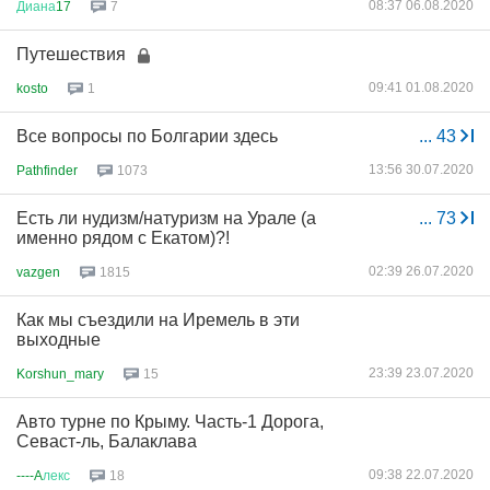
08:37 06.08.2020
Диана
17
7
Путешествия
09:41 01.08.2020
kosto
1
Все вопросы по Болгарии здесь
...
43
13:56 30.07.2020
Pathfinder
1073
Есть ли нудизм/натуризм на Урале (а
...
73
именно рядом с Екатом)?!
02:39 26.07.2020
vazgen
1815
Как мы съездили на Иремель в эти
выходные
23:39 23.07.2020
Korshun_mary
15
Авто турне по Крыму. Часть-1 Дорога,
Севаст-ль, Балаклава
09:38 22.07.2020
----A
лекс
18