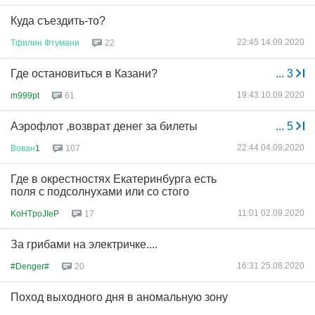
Куда съездить-то?
22:45 14.09.2020
Тфилин
Фтумани
22
Где остановиться в Казани?
...
3
19:43 10.09.2020
m999pt
61
Аэрофлот ,возврат денег за билеты
...
5
22:44 04.09.2020
Вован
1
107
Где в окрестностях Екатеринбурга есть
поля с подсолнухами или со стого
11:01 02.09.2020
KoHTpoJIeP
17
За грибами на электричке....
16:31 25.08.2020
#Denger#
20
Поход выходного дня в аномальную зону