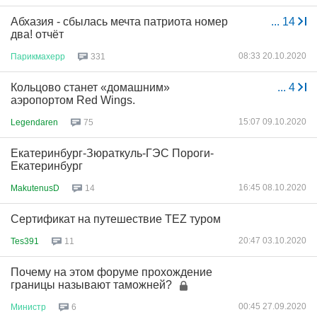
Абхазия - сбылась мечта патриота номер
...
14
два! отчёт
08:33 20.10.2020
Парикмахерр
331
Кольцово станет «домашним»
...
4
аэропортом Red Wings.
15:07 09.10.2020
Legendaren
75
Екатеринбург-Зюраткуль-ГЭС Пороги-
Екатеринбург
16:45 08.10.2020
MakutenusD
14
Сертификат на путешествие TEZ туром
20:47 03.10.2020
Tes391
11
Почему на этом форуме прохождение
границы называют таможней?
00:45 27.09.2020
Министр
6