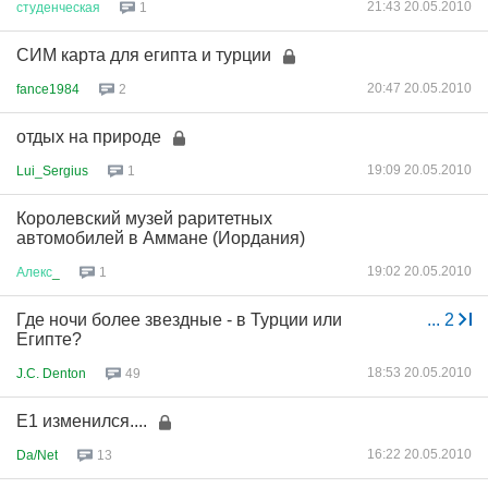
21:43 20.05.2010
студенческая
1
СИМ карта для египта и турции
20:47 20.05.2010
fance1984
2
отдых на природе
19:09 20.05.2010
Lui_Sergius
1
Королевский музей раритетных
автомобилей в Аммане (Иордания)
19:02 20.05.2010
Алекс
_
1
Где ночи более звездные - в Турции или
...
2
Египте?
18:53 20.05.2010
J.C. Denton
49
Е1 изменился....
16:22 20.05.2010
Da/Net
13