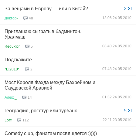
За вещами в Европу .... или в Китай?
...
2
13:06 24.05.2010
Доктор
-
48
Приглашаю сыграть в бадминтон.
Уралмаш
08:40 24.05.2010
Reduktor
5
Подскажите
07:48 24.05.2010
*El2010*
2
Мост Короля Фахда между Бахрейном и
Саудовской Аравией
01:32 24.05.2010
Алекс
_
14
география, росстур или турбанк
...
5
22:11 23.05.2010
Lofff
112
Comedy club, фанатам посвящяется :)))))