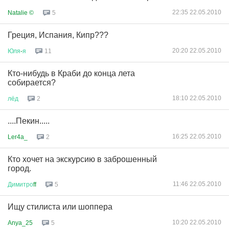
22:35 22.05.2010
Natalie ©
5
Греция, Испания, Кипр???
20:20 22.05.2010
Юля
-
я
11
Кто-нибудь в Краби до конца лета
собирается?
18:10 22.05.2010
лёд
2
....Пекин.....
16:25 22.05.2010
Ler4a_
2
Кто хочет на экскурсию в заброшенный
город.
11:46 22.05.2010
Димитро
ff
5
Ищу стилиста или шоппера
10:20 22.05.2010
Anya_25
5