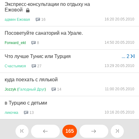
Экспресс-консультации по отдыху на
Ежовой
16:20 20.05.2010
админ
Ежовая
16
Посоветуйте санаторий на Урале.
14:50 20.05.2010
Forward_ekt
8
Что лучше Тунис или Турция
...
2
13:29 20.05.2010
Счастьямоя
27
куда поехать с лялькой
11:00 20.05.2010
Jozzyk (
Галодный
Друг
)
14
в Турцию с детьми
10:16 20.05.2010
ликочка
13
165