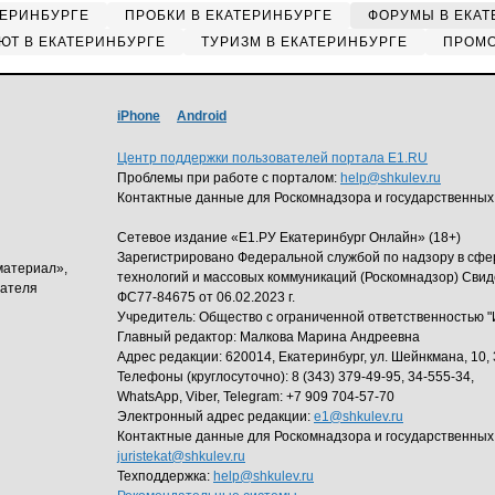
ТЕРИНБУРГЕ
ПРОБКИ В ЕКАТЕРИНБУРГЕ
ФОРУМЫ В ЕКАТ
ЮТ В ЕКАТЕРИНБУРГЕ
ТУРИЗМ В ЕКАТЕРИНБУРГЕ
ПРОМО
iPhone
Android
Центр поддержки пользователей портала E1.RU
Проблемы при работе с порталом:
help@shkulev.ru
Контактные данные для Роскомнадзора и государственных
Сетевое издание «Е1.РУ Екатеринбург Онлайн» (18+)
Зарегистрировано Федеральной службой по надзору в сф
материал»,
технологий и массовых коммуникаций (Роскомнадзор) Свид
дателя
ФС77-84675 от 06.02.2023 г.
Учредитель: Общество с ограниченной ответственность
Главный редактор: Малкова Марина Андреевна
Адрес редакции: 620014, Екатеринбург, ул. Шейнкмана, 10, 
Телефоны (круглосуточно): 8 (343) 379-49-95, 34-555-34,
WhatsApp, Viber, Telegram: +7 909 704-57-70
Электронный адрес редакции:
e1@shkulev.ru
Контактные данные для Роскомнадзора и государственных
juristekat@shkulev.ru
Техподдержка:
help@shkulev.ru