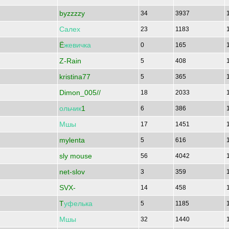
byzzzzy
34
3937
Салех
23
1183
Ё
жевичка
0
165
Z-Rain
5
408
kristina77
5
365
Dimon_005//
18
2033
ольчик
1
6
386
Мшы
17
1451
mylenta
5
616
sly mouse
56
4042
net-slov
3
359
SVX-
14
458
T
уфелька
5
1185
Мшы
32
1440