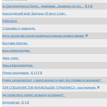
из Екатеринбурга в Питер... дикарками... возможно ли это...
(
1
|
2
)
Краснодарский край. Вардане (25 км от Сочи).
Пейнтбол!
Страховка от невыезда
фото сессия как способ развлечься хорошо провети время!
Выставка бабочек
виза в финнляндию
Авиа- сленг
Тиры в Екатеринбурге
Finnair порадовали
(
1
|
2
|
3
)
Нужен загранпаспорт, с какого возраста дают без справки из военкома?
ДЛЯ СПЕЦИАЛИСТОВ (ВЛАДЕЛЬЦЕВ) ТУРБИЗНЕСА - рассуждения
где посмотреть запрет на выезд за границу?
Кругосветка!
(
1
|
2
)