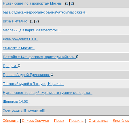
Нужен совет по аэропортам Москвы
(
1
|
2
)
база отдыха-недорогая-с баней/катком/массажем
Виза в Италию
(
1
|
2
)
Масленица в парке Маяковского!!!!
День рождения Е1!!!
стыковка в Москве
Паттайя с 14го февраля, присоединяйтесь
Продам
Пропал Андрей Турчанинов
Танковый музей в Латруне, Израиль
Нужен совет: горящий тур в место тусовки молодежи.
Шерегеш 14.03
Хочу уехать !!! помогите!!!
Обновить
|
Список Форумов
|
Поиск
|
Правила
|
Статистика
|
Лист бло