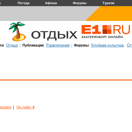
а
Погода
Афиша
Форумы
Туризм
Отдых
Развлечения
Клубная культура
От
ти
:
|
Публикации
:
|
Форумы
:
,
кировок
|
Он-лайн:
4