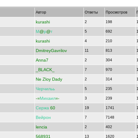
Автор
Ответы
Просмотров
kurashi
2
198
М
@
р
@
т
5
692
kurashi
4
210
DmitreyGavrilov
11
813
Anna7
2
304
_BLACK_
7
970
Ne Zloy Dady
2
314
Черчильь
5
235
-=
Михаил
=-
3
239
Сержа
60
19
1741
Вейрон
7
7148
lencia
2
402
568931
13
1620