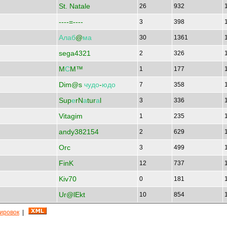
St. Natale
26
932
----=----
3
398
Алаб
@
ма
30
1361
sega4321
2
326
M
С
M™
1
177
Dim@s
чудо
-
юдо
7
358
Sup
е
rN
а
tur
а
l
3
336
Vitagim
1
235
andy382154
2
629
Orc
3
499
FinK
12
737
Kiv70
0
181
Ur@lEkt
10
854
кировок
|