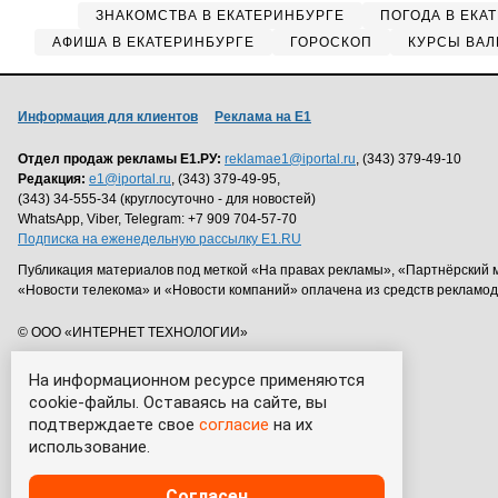
ЗНАКОМСТВА В ЕКАТЕРИНБУРГЕ
ПОГОДА В ЕКА
АФИША В ЕКАТЕРИНБУРГЕ
ГОРОСКОП
КУРСЫ ВАЛ
Информация для клиентов
Реклама на Е1
Отдел продаж рекламы Е1.РУ:
reklamae1@iportal.ru
, (343) 379-49-10
Редакция:
e1@iportal.ru
, (343) 379-49-95,
(343) 34-555-34 (круглосуточно - для новостей)
WhatsApp, Viber, Telegram: +7 909 704-57-70
Подписка на еженедельную рассылку E1.RU
Публикация материалов под меткой «На правах рекламы», «Партнёрский 
«Новости телекома» и «Новости компаний» оплачена из средств рекламо
© ООО «ИНТЕРНЕТ ТЕХНОЛОГИИ»
На информационном ресурсе применяются
cookie-файлы. Оставаясь на сайте, вы
подтверждаете свое
согласие
на их
использование.
Согласен