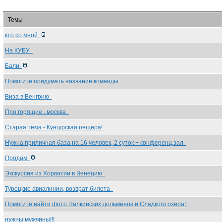
Темы
кто со мной
На КУБУ
Бали
Помогите придумать название команды
Виза в Венгрию
Про горящие...москва
Старая тема - Кунгурская пещера!
Нужна приличная база на 16 человек, 2 суток + конференц.зал
Продам
Экскурсия из Хорватии в Венецию
Турецкие авиалинии, возврат билета
Помогите найти фото Палкинских дольменов и Сладкого озера!
нужны мужчины!!!